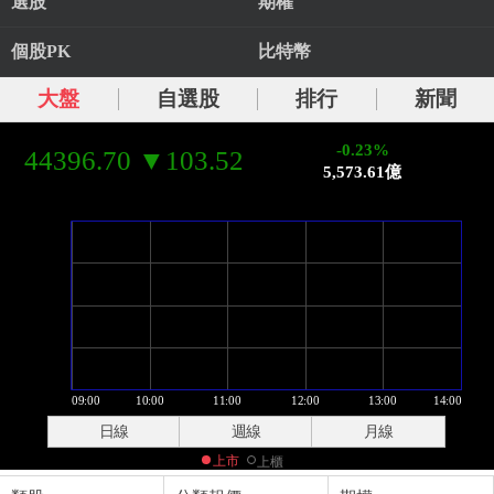
選股
期權
個股PK
比特幣
大盤
自選股
排行
新聞
-0.23%
44396.70 ▼103.52
5,573.61億
日線
週線
月線
上市
上櫃