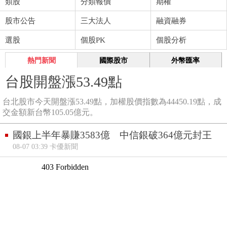
類股
分類報價
期權
股市公告
三大法人
融資融券
選股
個股PK
個股分析
熱門新聞
國際股市
外幣匯率
台股開盤漲53.49點
台北股市今天開盤漲53.49點，加權股價指數為44450.19點，成
交金額新台幣105.05億元。
國銀上半年暴賺3583億 中信銀破364億元封王
08-07 03:39 卡優新聞