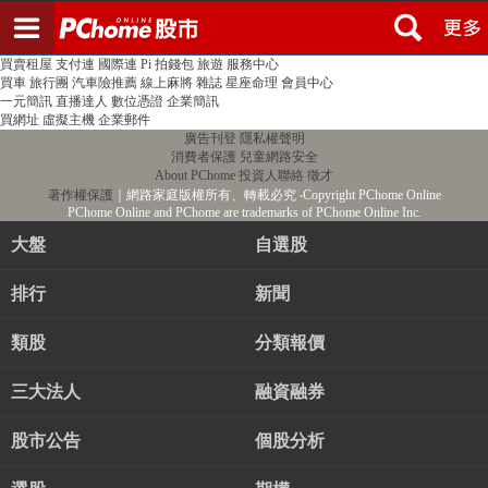
登入
註冊
PChome首頁
線上購物
24h購物
書店
露天拍賣
比比昂代購
新聞
/
氣象
股市
個人新聞台
廣告刊登
加入聯播網
全球購物
買賣租屋
支付連
國際連
Pi 拍錢包
旅遊
服務中心
買車
旅行團
汽車險推薦
線上麻將
雜誌
星座命理
會員中心
一元簡訊
直播達人
數位憑證
企業簡訊
買網址
虛擬主機
企業郵件
廣告刊登
隱私權聲明
消費者保護
兒童網路安全
About PChome
投資人聯絡
徵才
著作權保護
｜網路家庭版權所有、轉載必究
‧Copyright PChome Online
PChome Online and PChome are trademarks of PChome Online Inc.
大盤
自選股
排行
新聞
類股
分類報價
三大法人
融資融券
股市公告
個股分析