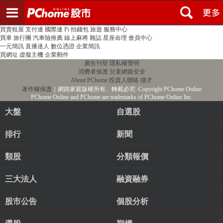
登入
註冊
PChome首頁
線上購物
24h購物
書店
露天拍賣
比比昂代購
新聞
/
氣象
股市
個人新聞台
廣告刊登
加入聯播網
全球購物
買賣租屋
支付連
國際連
Pi 拍錢包
旅遊
服務中心
買車
旅行團
汽車險推薦
線上麻將
雜誌
星座命理
會員中心
一元簡訊
直播達人
數位憑證
企業簡訊
買網址
虛擬主機
企業郵件
廣告刊登
隱私權聲明
消費者保護
兒童網路安全
About PChome
投資人聯絡
徵才
著作權保護
｜網路家庭版權所有、轉載必究
‧Copyright PChome Online
PChome Online and PChome are trademarks of PChome Online Inc.
大盤
自選股
排行
新聞
類股
分類報價
三大法人
融資融券
股市公告
個股分析