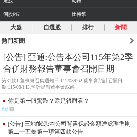
選股
期權
個股PK
比特幣
大盤
自選股
排行
新聞
熱門新聞
[公告] 亞通:公告本公司115年第2季
合併財務報告董事會召開日期
第31款1.董事會召集通知日:115/08/062.董事會預計召開日
期:115/08/143.預計提報董事會或經
你是第一眼驚豔？還是很耐看？
贊助
[公告] 三地能源:本公司背書保證金額達處理準則
第二十五條第一項第四款公告