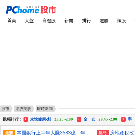
首頁
大盤
自選股
新聞
排行
選股
類股
股市
港股美股
即時新聞
漲幅排行：
統 新
187.00 +17.00
富世達
1,760.00 +160.00
1
2
3
跌幅排行：
永悅健康-創
25.25 -2.80
全 友
26.45 -2.90
宇
1
2
3
漲停排行：
統 新
187.00 +17.00
富世達
1,760.00 +160.00
1
2
3
本國銀行上半年大賺3583億 年增2成寫同期新高
最新
熱門