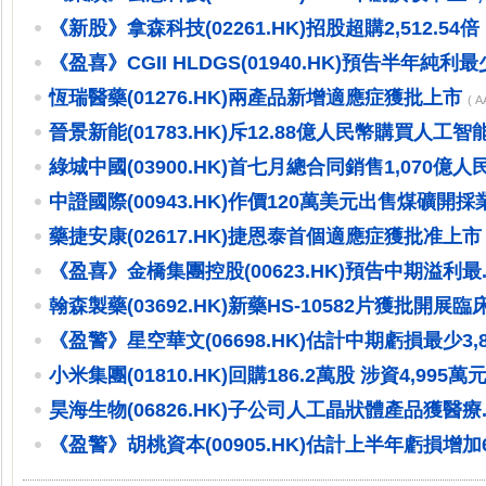
《新股》拿森科技(02261.HK)招股超購2,512.54倍 .
《盈喜》CGII HLDGS(01940.HK)預告半年純利最少
恆瑞醫藥(01276.HK)兩產品新增適應症獲批上市
( 
晉景新能(01783.HK)斥12.88億人民幣購買人工智能.
綠城中國(03900.HK)首七月總合同銷售1,070億人民.
中證國際(00943.HK)作價120萬美元出售煤礦開採
藥捷安康(02617.HK)捷恩泰首個適應症獲批准上市
《盈喜》金橋集團控股(00623.HK)預告中期溢利最..
翰森製藥(03692.HK)新藥HS-10582片獲批開展
《盈警》星空華文(06698.HK)估計中期虧損最少3,8.
小米集團(01810.HK)回購186.2萬股 涉資4,995萬
昊海生物(06826.HK)子公司人工晶狀體產品獲醫療..
《盈警》胡桃資本(00905.HK)估計上半年虧損增加6.