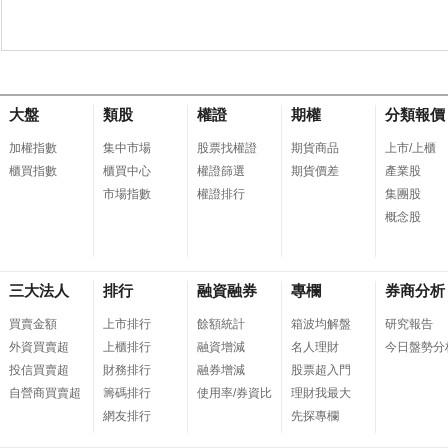
大盤
類股
權證
期權
分類報價
加權指數
集中市場
股票找權證
期貨商品
上市/上櫃
櫃買指數
櫃買中心
權證篩選
期貨價差
產業股
市場指數
權證排行
集團股
概念股
三大法人
排行
融資融券
專欄
券商分析
買賣金額
上市排行
餘額統計
箱波均解盤
研究報告
外資買賣超
上櫃排行
融資增減
名人理財
今日盤勢分
投信買賣超
財務排行
融券增減
股票超入門
自營商買賣超
籌碼排行
使用率/券資比
理財我最大
網友排行
先探專欄