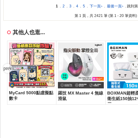
1
.
2
.
3
.
4
.
5
.
下一頁
.
最後一頁
. 跳到
>
>
第 1 頁，共 2421 筆 (第 1 - 20 筆資料)
其他人也逛...
MyCard 5000點虛擬點
00
羅技 MX Master 4 無線
BOXMAN超輕
數卡
滑鼠
衛生紙150抽12
箱