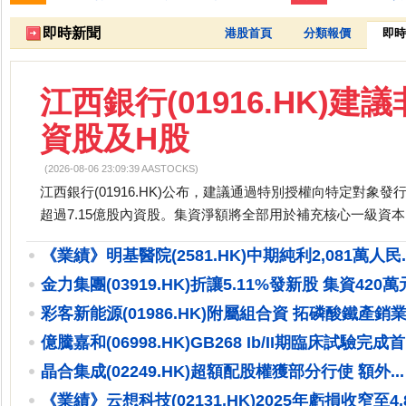
跌停排行：
永悅健康-創
25.25 -2.80
全 友
26.45 -2.90
1
2
即時新聞
港股首頁
分類報價
即時
江西銀行(01916.HK)
資股及H股
(2026-08-06 23:09:39 AASTOCKS)
江西銀行(01916.HK)公布，建議通過特別授權向特定對象發
超過7.15億股內資股。集資淨額將全部用於補充核心一級資本。(
《業績》明基醫院(2581.HK)中期純利2,081萬人民..
金力集團(03919.HK)折讓5.11%發新股 集資420萬
彩客新能源(01986.HK)附屬組合資 拓磷酸鐵產銷
億騰嘉和(06998.HK)GB268 Ib/II期臨床試驗完成首.
晶合集成(02249.HK)超額配股權獲部分行使 額外...
《業績》云想科技(02131.HK)2025年虧損收窄至4,8.