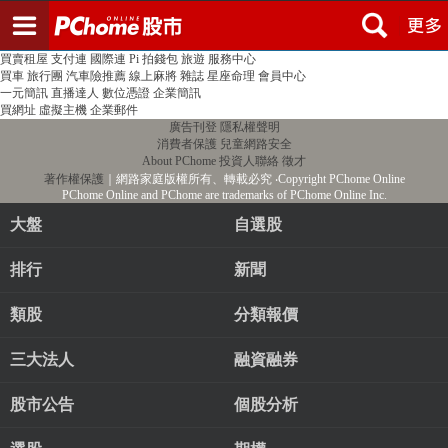
登入
註冊
PChome首頁
線上購物
24h購物
書店
露天拍賣
比比昂代購
新聞
/
氣象
股市
個人新聞台
廣告刊登
加入聯播網
全球購物
買賣租屋
支付連
國際連
Pi 拍錢包
旅遊
服務中心
買車
旅行團
汽車險推薦
線上麻將
雜誌
星座命理
會員中心
一元簡訊
直播達人
數位憑證
企業簡訊
買網址
虛擬主機
企業郵件
廣告刊登
隱私權聲明
消費者保護
兒童網路安全
About PChome
投資人聯絡
徵才
著作權保護
｜網路家庭版權所有、轉載必究
‧Copyright PChome Online
PChome Online and PChome are trademarks of PChome Online Inc.
大盤
自選股
排行
新聞
類股
分類報價
三大法人
融資融券
股市公告
個股分析