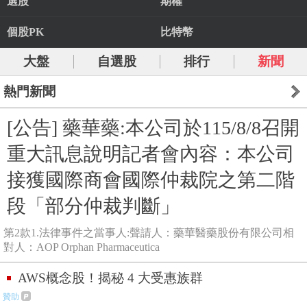
選股
期權
個股PK
比特幣
大盤
自選股
排行
新聞
熱門新聞
[公告] 藥華藥:本公司於115/8/8召開
重大訊息說明記者會內容：本公司
接獲國際商會國際仲裁院之第二階
段「部分仲裁判斷」
第2款1.法律事件之當事人:聲請人：藥華醫藥股份有限公司相
對人：AOP Orphan Pharmaceutica
AWS概念股！揭秘 4 大受惠族群
贊助