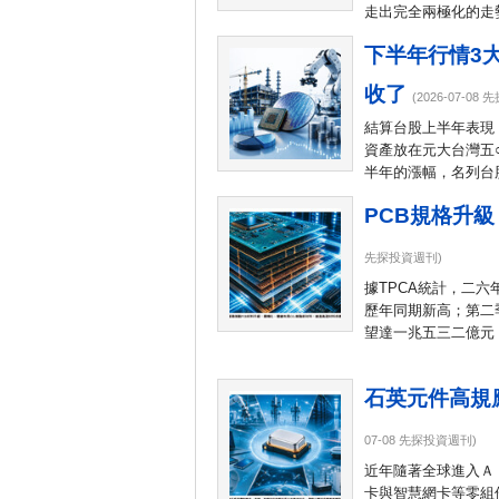
走出完全兩極化的走
下半年行情3
收了
(2026-07-08
結算台股上半年表現
資產放在元大台灣五
半年的漲幅，名列台
PCB規格升
先探投資週刊)
據TPCA統計，二
歷年同期新高；第二
望達一兆五三二億元
石英元件高規
07-08 先探投資週刊)
近年隨著全球進入Ａ
卡與智慧網卡等零組