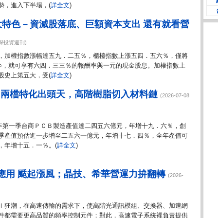
勢，進入下半場，(
詳全文
)
大特色－資減股落底、巨額資本支出 還有就看營
 先探投資週刊)
，加權指數漲幅達五九．二五％，櫃檯指數上漲五四．五六％，僅將
○，就可享有六四．三三％的報酬率與一元的現金股息。加權指數上
股史上第五大，受(
詳全文
)
級 兩檔特化出頭天，高階樹脂切入材料鏈
(2026-07-08
六年第一季台商ＰＣＢ製造產值達二四五六億元，年增十九．六％，創
季產值預估進一步增至二五六一億元，年增十七．四％，全年產值可
，年增十五．一％。(
詳全文
)
應用 颳起漲風；晶技、希華營運力拚翻轉
(2026-
Ｉ狂潮，在高速傳輸的需求下，使高階光通訊模組、交換器、加速網
件都需要更高品質的頻率控制元件；對此，高速電子系統裡負責提供