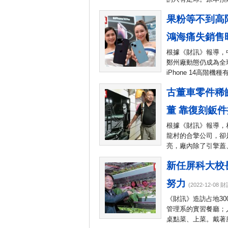
果粉等不到高
鴻海痛失銷售
根據《財訊》報導，
鄭州廠動態仍成為全
iPhone 14高階機
古董車零件稀
董 靠復刻鈑
根據《財訊》報導，
龍村的合擎公司，卻
亮，廠內除了引擎蓋
新任屏科大校
努力
(2022-12-08 財
《財訊》造訪占地3
管理系的實習餐廳；
桌點菜、上菜。戴著