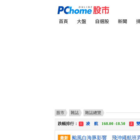
首頁
大盤
自選股
新聞
股市
雜誌
雜誌總覽
漲幅排行：
川 湖
11,110.00 +1,010.00
1
跌幅排行：
凌 航
168.00 -18.50
雙
1
2
漲停排行：
中化生
35.75 +3.25
川
1
2
最新