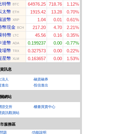
比特幣
64976.25
718.76
1.12%
BTC
以太幣
1915.42
13.28
0.70%
ETH
瑞波幣
1.04
0.01
0.61%
XRP
特幣現金
217.20
4.70
2.21%
BCH
萊特幣
45.56
0.16
0.35%
LTC
卡達幣
0.199237
0.00
-0.77%
ADA
波場幣
0.327573
0.00
0.22%
TRX
恆星幣
0.163657
0.00
1.53%
XLM
資訊息
大法人
‧
融資融券
資進出
‧
投信進出
關網站
灣證交所
‧
櫃臺買賣中心
開資訊觀測站
市服務區
 抽取式衛生紙
ASUS VG27AQL5A H
Apple iPhone 17 (256
Gl
問題
‧
功能說明