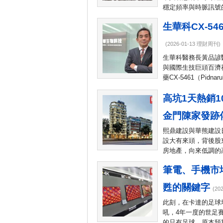
穩定頻率與時脈訊號
生華科CX-5
(2026-01-13 理財周刊)
生華科醫務長黃品諺
與國際生技巨頭百濟神州
藥CX-5461（Pidna
高坑1天熱銷1
金門陳家發跡
熙鼎建設與華熊建設
設大有來頭，背後股
房地產，向來低調的
筆電、手機市場
甦的關鍵字
(20
此刻，在卡達的足球場
吼，4年一度的世足
的只有足球。原本預