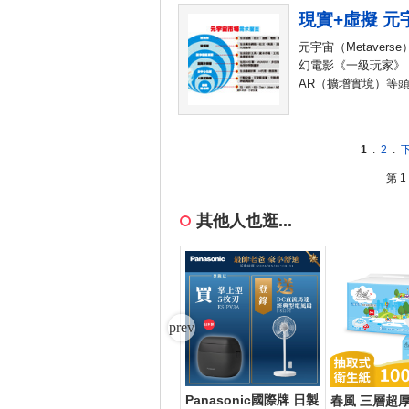
現實+虛擬 
元宇宙（Metaver
幻電影《一級玩家》（R
AR（擴增實境）等
1
.
2
.
第 1
其他人也逛...
Panasonic國際牌 日製
 100
App Store Card $ 600
春風 三層超