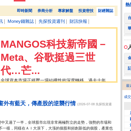
 鍵
236.50 -26.00
勤 誠
1,115.00 -120.00
3
熱
即時新聞
券商分析
專家解盤
投資密技
財經雜誌
訊
Money錢雜誌
先探投資週刊
財訊快報
│
│
│
│
MANGOS科技新帝國－
Meta、谷歌挺過三世
代…芒...
全球資本市場正經歷一場結構性的深度轉移。過去十年，
最
主導華爾街與全球投資組合的核心力量，是建立在網際網
2
的科...
詳全文
成交
窗外有藍天，傳產股的逆襲行情
(2026-07-08 先探投資週
覺中又過了一半，全球股市出現非常兩極對立的走勢，強勢的市場和
不一樣，同樣在ＡＩ大浪下，大漲的個股和頻創新低的個股，產業也