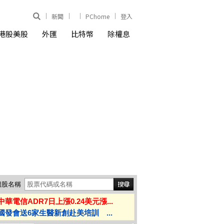
新聞
PChome
登入
港股美股
外匯
比特幣
除權息
個股名稱
中華電信ADR7日上漲0.24美元漲...
國發會送6家生醫新創赴美培訓 ...