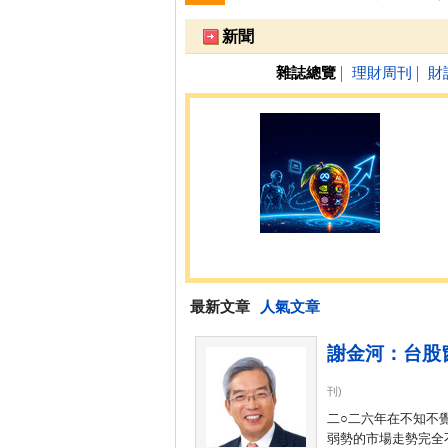
跌停排行：
凌 航
168.00 -18.50
雙
1
2
新聞
雜誌總覽
理財周刊
財
│
│
最新文章
人氣文章
路、軟體服務與消費性電子產品基礎上
謝金河：台股
刊)
二○二六年在不知不
弱勢的市場走勢完全