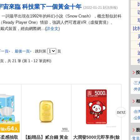
元宇宙來臨 科技業下一個黃金十年
(2022-01-21 財訊快報)
se）一詞最早出現在1992年的科幻小說《Snow Crash》，概念類似於科
eady Player One）情節，強調人們可透過VR（虛擬實境）、
比
頭戴式裝置，經由網際網…(
詳全文
)
下一頁
.
最後一頁
. 跳到第
頁
>
>
 頁，共 21 筆 (第 1 - 12 筆資料)
投
‧
三
‧
外
相
‧
台
‧
公
股
厚柔感抽取
【點睛品】貳台錢 黃金
大潤發5000元即享券(餘
寶島春風
‧
常見