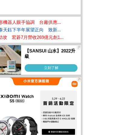
形機器人眼手協調 台廠供應...
泰天鈺下半年展望正向 致新...
I助攻 宏碁7月營收269億元創1...