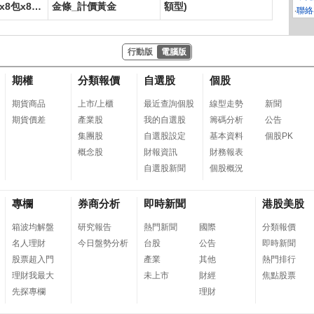
x8包x8串/
金條_計價黃金
額型)
(130抽x
‧
聯絡
行動版
電腦版
期權
分類報價
自選股
個股
期貨商品
上市/上櫃
最近查詢個股
線型走勢
新聞
期貨價差
產業股
我的自選股
籌碼分析
公告
集團股
自選股設定
基本資料
個股PK
概念股
財報資訊
財務報表
自選股新聞
個股概況
專欄
券商分析
即時新聞
港股美股
箱波均解盤
研究報告
熱門新聞
國際
分類報價
名人理財
今日盤勢分析
台股
公告
即時新聞
股票超入門
產業
其他
熱門排行
理財我最大
未上市
財經
焦點股票
先探專欄
理財