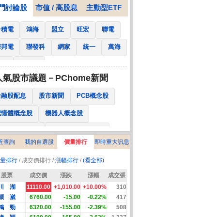
門討論股
市值 / 高股息
主動型ETF
台積電
鴻海
盟立
旺宏
聯電
華邦電
聯發科
網家
統一
萬海
南亞
國泰金
人氣股市議題－PChome新聞
金融股配息
股市新聞
PCB概念股
記憶體概念股
機器人概念股
低軌衛星概念股
CPO、BBU概念股
近查詢
我的自選股
價量排行
即時重大訊息
025金融股配息
AI眼鏡概念股
量排行
/ 成交價排行 /
漲幅排行
/
(看全部)
降息概念股
儲能概念股
甲骨文概念股
股票
成交價
漲跌
漲幅
成交張
股東會紀念品
川 湖
11110.00
+1,010.00
+10.00%
310
穎 崴
6760.00
-15.00
-0.22%
417
鴻 勁
6320.00
-155.00
-2.39%
508