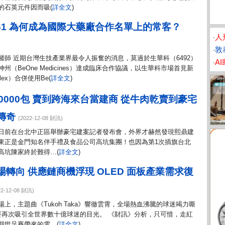
的石英元件因而吸(
詳全文
)
461 為何成為國際大藥廠合作名單上的常客？
‧
人
‧
敦
醫師 近期台灣生技產業界最令人振奮的消息，莫過於生華科（6492）
‧
A
（BeOne Medicines）達成臨床合作協議，以生華科市場首見新
rulex）合併使用Be(
詳全文
)
0000包 賣到跨海來台當建商 從牛肉乾賣到豪宅
傳奇
(2022-12-08 財訊)
日前在台北中正區舉辦豪宅建案記者發布會，外界才赫然發現熙鼎建
東正是金門知名伴手禮及食品公司高坑集團！也因為第1次插旗台北
高坑陳家終於難得…(
詳全文
)
轉向 供應鏈商機浮現 OLED 面板產業需求復
22-12-08 財訊)
上，主題曲《Tukoh Taka》響徹雲霄，全場熱血沸騰的球迷竭力嘶
賽再次吸引全世界數十億球迷的目光。 《財訊》分析，只可惜，走紅
期世足賽帶來的電…(
詳全文
)