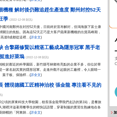
階機種 解封後仍難追趕生產進度 鄭州封控52天
旺季
(2022-12-08 財訊)
中國河南鄭州在封控52天後，日前終於宣布解封，但鴻海旗下富士康
球關注的焦點。因為這52天正巧是大客戶蘋果新機種的出貨高峰期，
種有高達8成都從這裡…(
詳全文
)
缺 合擎羅修賢以精湛工藝成為隱形冠軍 黑手老
件挺進好萊塢
(2022-12-08 財訊)
相較於鄰近的科學園區，新竹縣芎林鄉有亮點的企業不多，但位於華
是一家名副其實的隱形冠軍。走進外觀不起眼的工廠裡，令人眼睛一
、葉子板、保險桿…(
詳全文
)
長 體現德國工匠精神治校 張金龍 專注看不見的
訊)
00公頃的屏東科技大學校園，校長張金龍帶我們走訪的第1站，是餐旅
人潮裡洋溢著用餐學生的輕快話語聲，穿著制服的實習生熟練地在各
廚師帽的「阿東師…(
詳全文
)
加