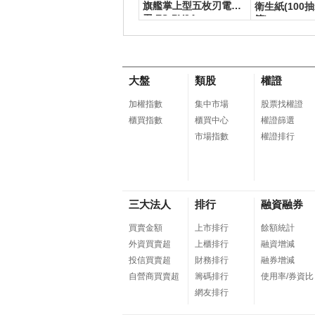
0 - 數位序號
旗艦掌上型五枚刃電鬍
衛生紙(100抽
刀 ES-PV3A
箱)
大盤
類股
權證
加權指數
集中市場
股票找權證
櫃買指數
櫃買中心
權證篩選
市場指數
權證排行
三大法人
排行
融資融券
買賣金額
上市排行
餘額統計
外資買賣超
上櫃排行
融資增減
投信買賣超
財務排行
融券增減
自營商買賣超
籌碼排行
使用率/券資比
網友排行