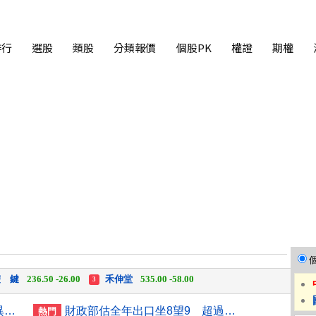
排行
選股
類股
分類報價
個股PK
權證
期權
中化生
35.75 +3.25
柏 騰
28.15 +2.55
2
3
 鍵
236.50 -26.00
禾伸堂
535.00 -58.00
3
 湖
11,110.00 +1,010.00
柏 騰
28.15 +2.55
3
颱風白海豚影響 飛沖繩航班異動多
財政部估全年出口坐8望9 超過8500億美元沒問題
熱門