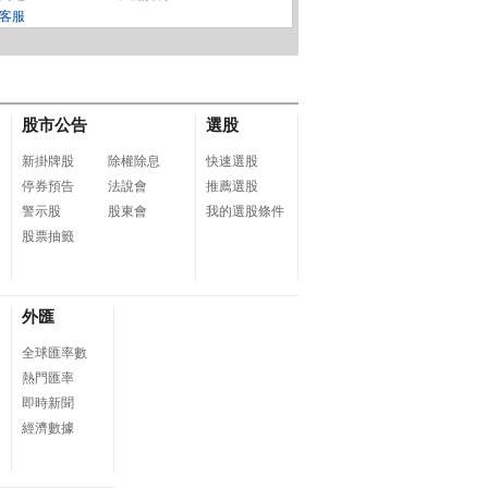
DR電競螢幕(27型/2K/2
G)
8包x8串/箱)
B延
客服
10Hz/0.3ms/HDMI/DP/I
0W
PS)
股市公告
選股
新掛牌股
除權除息
快速選股
停券預告
法說會
推薦選股
警示股
股東會
我的選股條件
股票抽籤
外匯
全球匯率數
熱門匯率
即時新聞
經濟數據