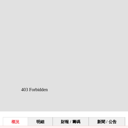
概況
明細
財報 / 籌碼
新聞 / 公告