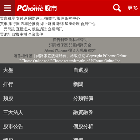
登入
註冊
PChome首頁
線上購物
24h購物
書店
露天拍賣
比比昂代購
新聞
/
氣象
股市
個人新聞台
廣告刊登
加入聯播網
全球購物
買賣租屋
支付連
國際連
Pi 拍錢包
旅遊
服務中心
買車
旅行團
汽車險推薦
線上麻將
雜誌
星座命理
會員中心
一元簡訊
直播達人
數位憑證
企業簡訊
買網址
虛擬主機
企業郵件
廣告刊登
隱私權聲明
消費者保護
兒童網路安全
About PChome
投資人聯絡
徵才
著作權保護
｜網路家庭版權所有、轉載必究
‧Copyright PChome Online
PChome Online and PChome are trademarks of PChome Online Inc.
大盤
自選股
排行
新聞
類股
分類報價
三大法人
融資融券
股市公告
個股分析