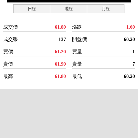
日線
週線
月線
成交價
61.80
漲跌
+1.60
成交張
137
開盤價
60.20
買價
61.20
買量
1
賣價
61.90
賣量
7
最高
61.80
最低
60.20