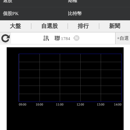
選股
期權
個股PK
比特幣
大盤
自選股
排行
新聞
訊 聯
+自選
N
1784