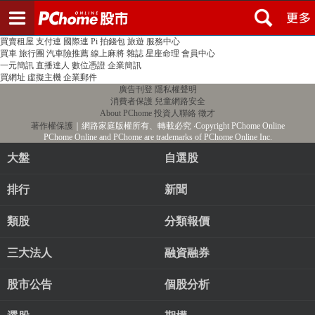
登入
註冊
PChome首頁
線上購物
24h購物
書店
露天拍賣
比比昂代購
新聞
/
氣象
股市
個人新聞台
廣告刊登
加入聯播網
全球購物
買賣租屋
支付連
國際連
Pi 拍錢包
旅遊
服務中心
買車
旅行團
汽車險推薦
線上麻將
雜誌
星座命理
會員中心
一元簡訊
直播達人
數位憑證
企業簡訊
買網址
虛擬主機
企業郵件
廣告刊登
隱私權聲明
消費者保護
兒童網路安全
About PChome
投資人聯絡
徵才
著作權保護
｜網路家庭版權所有、轉載必究
‧Copyright PChome Online
PChome Online and PChome are trademarks of PChome Online Inc.
大盤
自選股
排行
新聞
類股
分類報價
三大法人
融資融券
股市公告
個股分析