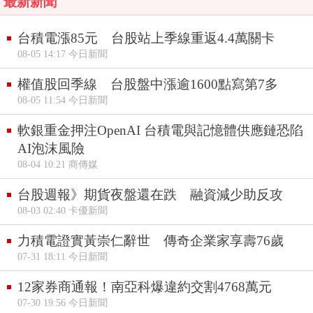
最新新聞
台積電漲85元 台股站上季線重返4.4萬關卡
08-05 14:17 今日新聞
權值股回季線 台股盤中漲逾1600點寫第7多
08-05 11:54 今日新聞
軟銀重金押注OpenAI 台積電與記憶體供應鏈恐陷
AI泡沫風險
08-04 10:21 商傳媒
台股週報》期貨夜盤還在跌 融資減少助反攻
08-03 02:40 卡優新聞
力積電證實黃崇仁辭世 傳奇企業家享壽76歲
07-31 18:11 今日新聞
12家券商通報！南亞科爆違約交割4768萬元
07-30 19:56 今日新聞