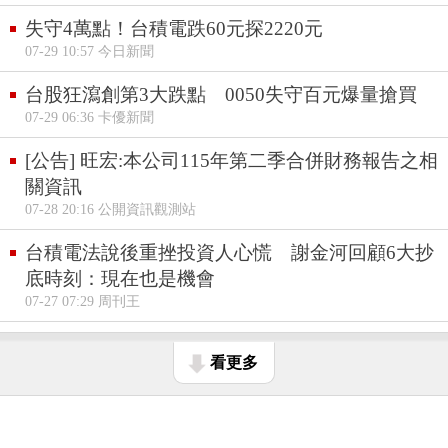
失守4萬點！台積電跌60元探2220元
07-29 10:57 今日新聞
台股狂瀉創第3大跌點 0050失守百元爆量搶買
07-29 06:36 卡優新聞
[公告] 旺宏:本公司115年第二季合併財務報告之相
關資訊
07-28 20:16 公開資訊觀測站
台積電法說後重挫投資人心慌 謝金河回顧6大抄
底時刻：現在也是機會
07-27 07:29 周刊王
看更多