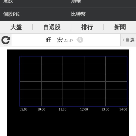
選股
期權
個股PK
比特幣
大盤
自選股
排行
新聞
旺 宏
+自選
N
2337