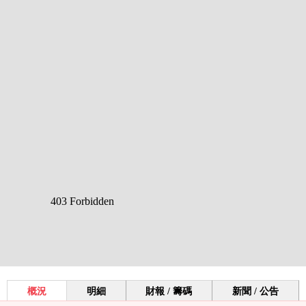
概況
明細
財報 / 籌碼
新聞 / 公告