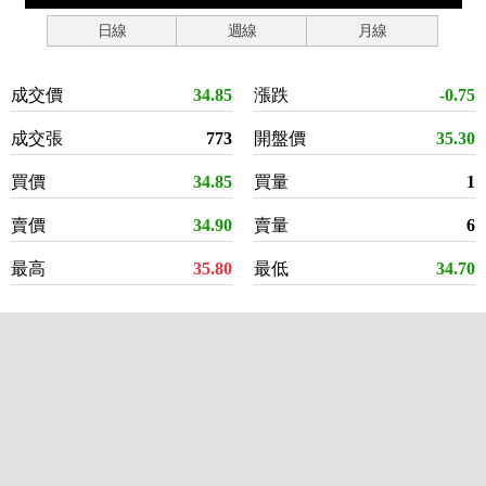
日線
週線
月線
成交價
34.85
漲跌
-0.75
成交張
773
開盤價
35.30
買價
34.85
買量
1
賣價
34.90
賣量
6
最高
35.80
最低
34.70