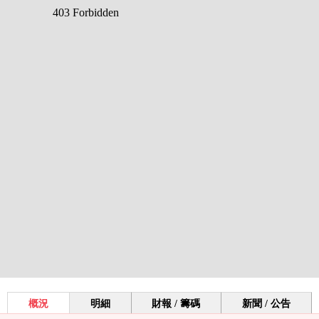
概況
明細
財報 / 籌碼
新聞 / 公告