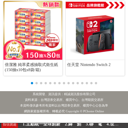
倍潔雅 純萃柔感抽取式衛生紙
任天堂 Nintendo Switch 2
(150抽x10包x8袋/箱)
系統開發、資訊提供：精誠資訊股份有限公司
資料來源：台灣證券交易所、櫃買中心、台灣期貨交易所
本資料僅供參考所有資料以台灣證券交易所、櫃買中心公告為準
[公告] 譁裕:公告本公司財務長新任及財務主管、會計主管和治理主管異動
熱門新聞
網路家庭版權所有、轉載必究 Copyright © PChome Online
1.主動統一全球創新
2.緯 創
3.聯 電
4.世 界
投信賣超