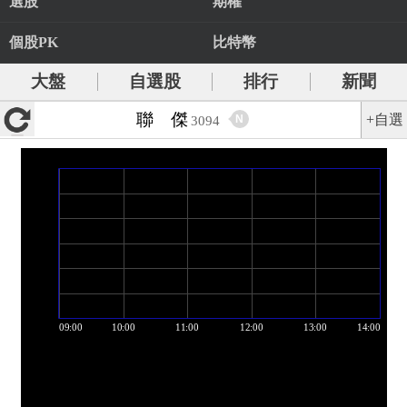
選股
期權
個股PK
比特幣
大盤
自選股
排行
新聞
聯 傑
+自選
N
3094