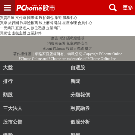
登入
註冊
PChome首頁
線上購物
24h購物
書店
露天拍賣
比比昂代購
新聞
/
氣象
股市
個人新聞台
廣告刊登
加入聯播網
全球購物
買賣租屋
支付連
國際連
Pi 拍錢包
旅遊
服務中心
買車
旅行團
汽車險推薦
線上麻將
雜誌
星座命理
會員中心
一元簡訊
直播達人
數位憑證
企業簡訊
買網址
虛擬主機
企業郵件
廣告刊登
隱私權聲明
消費者保護
兒童網路安全
About PChome
投資人聯絡
徵才
著作權保護
｜網路家庭版權所有、轉載必究
‧Copyright PChome Online
PChome Online and PChome are trademarks of PChome Online Inc.
大盤
自選股
排行
新聞
類股
分類報價
三大法人
融資融券
股市公告
個股分析