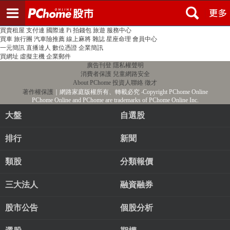
登入
註冊
PChome首頁
線上購物
24h購物
書店
露天拍賣
比比昂代購
新聞
/
氣象
股市
個人新聞台
廣告刊登
加入聯播網
全球購物
買賣租屋
支付連
國際連
Pi 拍錢包
旅遊
服務中心
買車
旅行團
汽車險推薦
線上麻將
雜誌
星座命理
會員中心
一元簡訊
直播達人
數位憑證
企業簡訊
買網址
虛擬主機
企業郵件
廣告刊登
隱私權聲明
消費者保護
兒童網路安全
About PChome
投資人聯絡
徵才
著作權保護
｜網路家庭版權所有、轉載必究
‧Copyright PChome Online
PChome Online and PChome are trademarks of PChome Online Inc.
大盤
自選股
排行
新聞
類股
分類報價
三大法人
融資融券
股市公告
個股分析