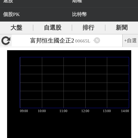
選股
期權
個股PK
比特幣
大盤
自選股
排行
新聞
富邦恒生國企正2
+自選
N
00665L