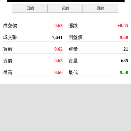
日線
週線
月線
成交價
9.63
漲跌
+0.05
成交張
7,641
開盤價
9.60
買價
9.62
買量
21
賣價
9.63
賣量
685
最高
9.66
最低
9.50