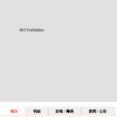
概況
明細
財報 / 籌碼
新聞 / 公告