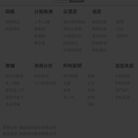
期權
分類報價
自選股
個股
期貨商品
上市/上櫃
最近查詢個股
線型走勢
新聞
期貨價差
產業股
我的自選股
籌碼分析
公告
集團股
自選股設定
基本資料
個股PK
概念股
財報資訊
財務報表
自選股新聞
個股概況
專欄
券商分析
即時新聞
港股美股
箱波均解盤
研究報告
熱門新聞
國際
分類報價
名人理財
今日盤勢分析
台股
公告
即時新聞
股票超入門
產業
其他
熱門排行
理財我最大
未上市
財經
焦點股票
先探專欄
理財
系統合作: 精誠資訊股份有限公司
資訊提供: 精誠資訊股份有限公司