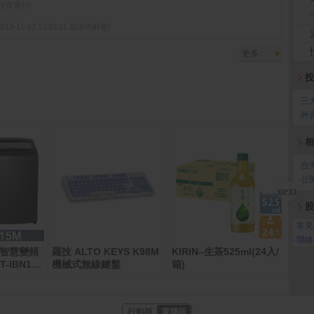
先探投資週刊)
2019-11-13 13:53:11 箱波均解盤)
更多
投
‧
三
‧
外
相
‧
台
‧
公
股
‧
常見
‧
聯絡
斤智慧變頻
羅技 ALTO KEYS K98M
KIRIN–生茶525ml(24入/
全家
IBN15
機械式無線鍵盤
箱)
行動版
電腦版