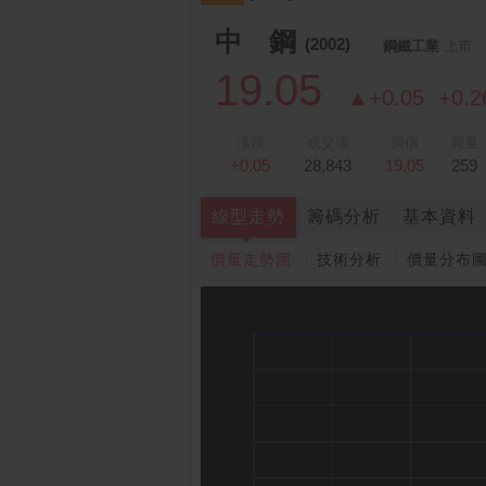
中 鋼
(2002)
鋼鐵工業
上市
19.05
▲+0.05
+0.
漲跌
成交張
買價
買量
+0.05
28,843
19.05
259
線型走勢
籌碼分析
基本資料
價量走勢圖
技術分析
價量分布