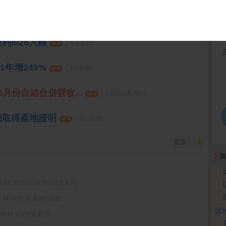
資提款縮小
( 卡優新聞)
8/26入帳
( 今日新聞)
1年增249%
( 今日新聞)
6月份自結合併營收...
( 公開資訊觀測站)
應取得產地證明
( 今日新聞)
更多
加
3-10-26 15:17:27 先探投資週刊)
0-24 13:51:11 箱波均解盤)
比
15:18:43 先探投資週刊)