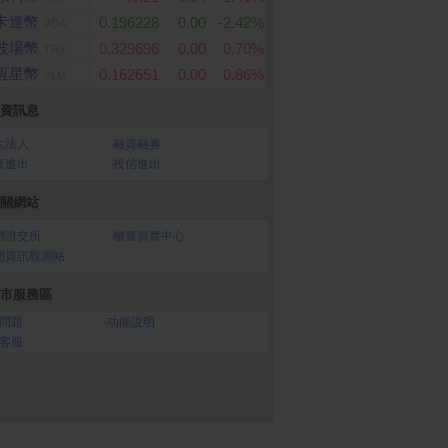
卡達幣
0.196228
0.00
-2.42%
ADA
波場幣
0.329696
0.00
0.70%
TRX
恆星幣
0.162651
0.00
0.86%
XLM
資訊息
大法人
‧
融資融券
資進出
‧
投信進出
關網站
灣證交所
‧
櫃臺買賣中心
開資訊觀測站
市服務區
問題
‧
功能說明
客服
3000元虛擬禮物卡
POCO X8 Pro Max 12G/
Apple iPhone 17 Pro
512G
56G)