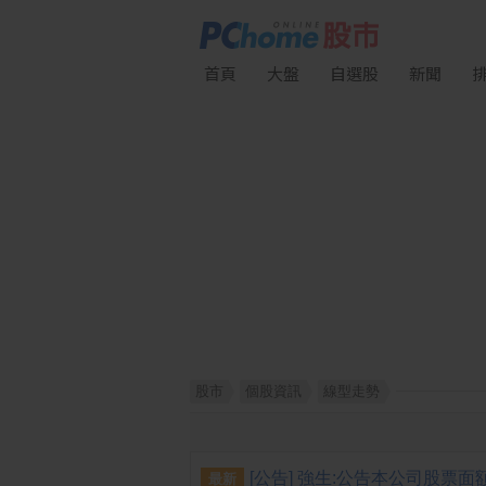
首頁
大盤
自選股
新聞
股市
個股資訊
線型走勢
最新