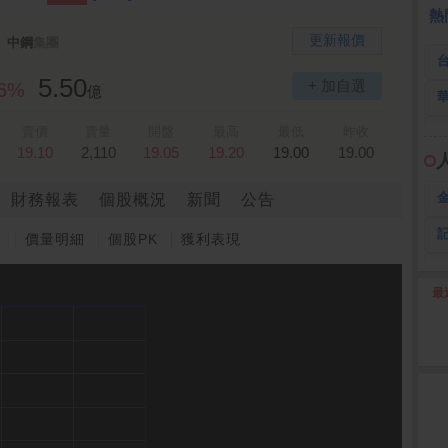
熱
更新報價
中鋼
集團
5.50
+ 加自選
26%
億
賣價
賣量
開盤
最高
最低
昨收
19.10
2,110
19.05
19.20
19.00
19.00
財務報表
個股概況
新聞
公告
圖
價量明細
個股PK
獲利表現
最
2