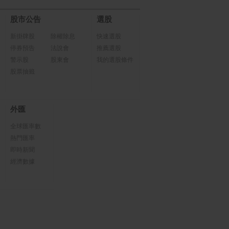
股市公告
選股
新掛牌股
除權除息
快速選股
停券預告
法說會
推薦選股
警示股
股東會
我的選股條件
股票抽籤
外匯
全球匯率數
熱門匯率
即時新聞
經濟數據