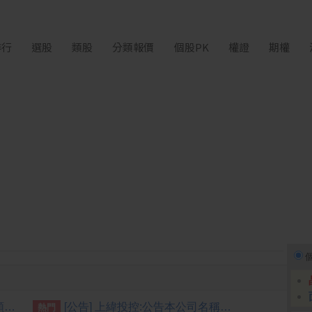
排行
選股
類股
分類報價
個股PK
權證
期權
[公告] 強生:公告本公司股票面額由「新台幣10元」變更為「新台幣5元」公告期間：115年7月22日至115年10月21日
[公告] 上緯投控:公告本公司名稱由「上緯國際投資控股股份有限公司」更名為「上緯國際控股股份有限公司」，公告期間：115年6月11日至115年9月10日。
熱門