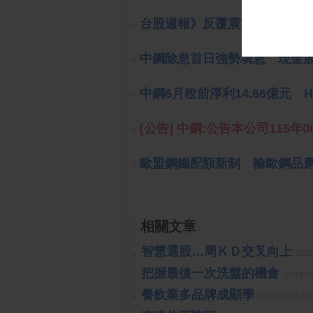
台股週報》反覆震盪打底 外
中鋼除息首日強勢填息 現金股利
中鋼6月稅前淨利14.66億元 H
[公告] 中鋼:公告本公司115年0
歐盟鋼鐵配額新制 輸歐鋼品
相關文章
智慧選股…周ＫＤ交叉向上
(202
把握最後一次洗盤的機會
(2019-1
餐飲業多品牌成顯學
(2023-10-26 