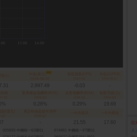
市值(億元)
每股盈餘(EPS)
本益比(PER)
(億元)
2026-08-07
2026-Q2
2026-08-07
7.31
2,997.49
-0.03
-
殖利率
股東權益報酬率(ROE)
資產報酬率(ROA)
每股淨值(元)
07-22
2026-Q2
2026-Q2
2026-Q2
80%
0.28%
0.29%
19.69
餘(億元)
累計稅後盈餘年增率
一年內最高
一年內最低
-Q2
2026-Q2
37
-
21.55
17.60
‧
龍
‧
人
055655 中鋼統一62購01
074961 中鋼統一67購01