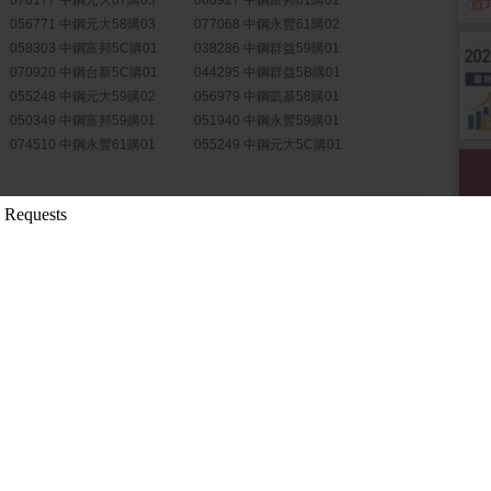
078177 中鋼元大67購03
068927 中鋼富邦61購01
‧
置
056771 中鋼元大58購03
077068 中鋼永豐61購02
058303 中鋼富邦5C購01
038286 中鋼群益59購01
070920 中鋼台新5C購01
044295 中鋼群益5B購01
055248 中鋼元大59購02
056979 中鋼凱基58購01
050349 中鋼富邦59購01
051940 中鋼永豐59購01
074510 中鋼永豐61購01
055249 中鋼元大5C購01
更多權證
司公告修改114年...
( 公開資訊觀測站)
 Steel Corp...
( 公開資訊觀測站)
稽核主管異動
( 公開資訊觀測站)
公司公告行政部門...
( 公開資訊觀測站)
心正式啟用 引領屏...
( 科技島)