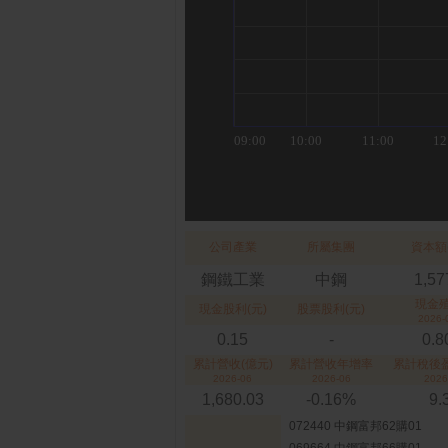
公司產業
所屬集團
資本額
鋼鐵工業
中鋼
1,57
現金
現金股利(元)
股票股利(元)
2026-
0.15
-
0.
累計營收(億元)
累計營收年增率
累計稅後盈
2026-06
2026-06
2026
1,680.03
-0.16%
9.
072440 中鋼富邦62購01