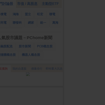
門討論股
市值 / 高股息
主動型ETF
台積電
鴻海
盟立
旺宏
聯電
華邦電
聯發科
網家
統一
萬海
南亞
國泰金
人氣股市議題－PChome新聞
金融股配息
股市新聞
PCB概念股
記憶體概念股
機器人概念股
低軌衛星概念股
CPO、BBU概念股
近查詢
我的自選股
價量排行
即時重大訊息
025金融股配息
AI眼鏡概念股
降息概念股
儲能概念股
甲骨文概念股
股東會紀念品