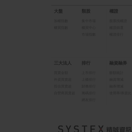
大盤
類股
權證
加權指數
集中市場
股票找權證
櫃買指數
櫃買中心
權證篩選
市場指數
權證排行
三大法人
排行
融資融券
買賣金額
上市排行
餘額統計
外資買賣超
上櫃排行
融資增減
投信買賣超
財務排行
融券增減
自營商買賣超
籌碼排行
使用率/券資比
網友排行