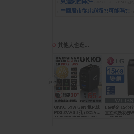
東違約西降評
(2023-10-26 15:15:40 
中國股市從此崩壞?!可能嗎?!
(
其他人也逛...
UKKO 65W GaN 氮化鎵
Philips 飛利浦 電動刮鬍
LG樂金 15公
PD3.2/AVS 3孔 (2C1A)
刀 XP9404/31
直立式洗衣機WT-
AI 溫控急速充電器 (黑)
M(曜石黑)