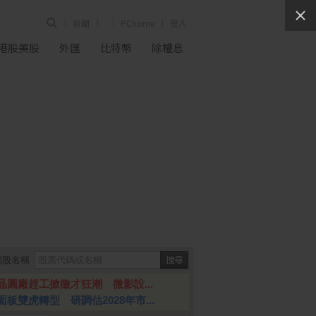
新聞
PChome
登入
港股美股
外匯
比特幣
除權息
個股名稱
晶圓廠趕工掀徵才狂潮 微影設...
面板雙虎轉型 研調估2028年市...