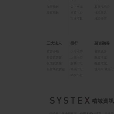
加權指數
集中市場
股票找權證
櫃買指數
櫃買中心
權證篩選
市場指數
權證排行
三大法人
排行
融資融券
買賣金額
上市排行
餘額統計
外資買賣超
上櫃排行
融資增減
投信買賣超
財務排行
融券增減
自營商買賣超
籌碼排行
使用率/券資比
網友排行
依證券主管機關規定，使用本網站股票、期貨等