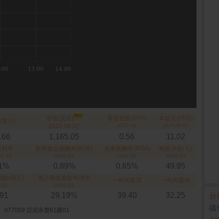
市值(億元)
每股盈餘(EPS)
本益比(PER)
(億元)
2026-08-07
2026-Q1
2026-08-07
.66
1,165.05
0.56
11.02
殖利率
股東權益報酬率(ROE)
資產報酬率(ROA)
每股淨值(元)
07-15
2026-Q1
2026-Q1
2026-Q1
61%
0.89%
0.65%
49.95
餘(億元)
累計稅後盈餘年增率
一年內最高
一年內最低
-Q1
2026-Q1
.91
29.19%
39.40
32.25
‧
台
‧
國
077059 亞泥永豐61購01