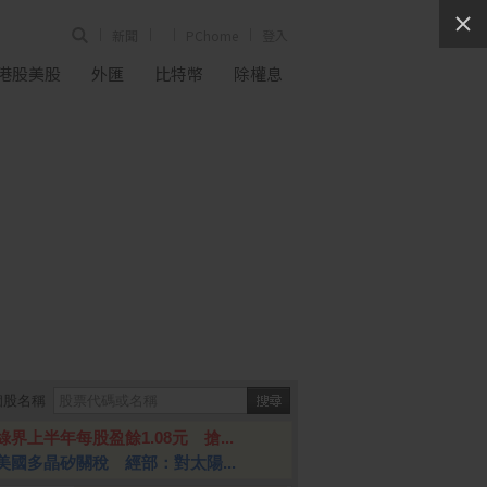
新聞
PChome
登入
港股美股
外匯
比特幣
除權息
個股名稱
綠界上半年每股盈餘1.08元 搶...
美國多晶矽關稅 經部：對太陽...