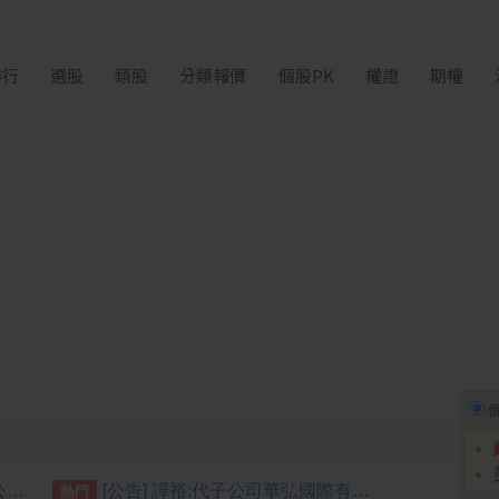
排行
選股
類股
分類報價
個股PK
權證
期權
[公告] 亞泥:代本公司之重要子公司亞洲水泥(中國)控股公司公告股東特別大會決議。
[公告] 譁裕:代子公司華弘國際有限公司公告資金貸與事宜
熱門