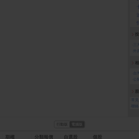
投
‧
三
‧
外
相
‧
台
‧
公
股
‧
常見
‧
聯絡
行動版
電腦版
期權
分類報價
自選股
個股