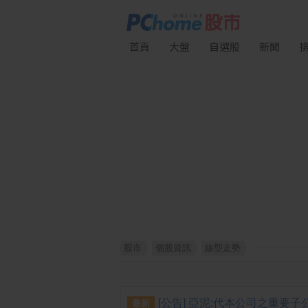
首頁
大盤
自選股
新聞
股市
個股資訊
線型走勢
最新