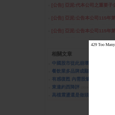
[公告] 亞泥:代本公司之重要子公
[公告] 亞泥:公告本公司115年
[公告] 亞泥:公告本公司115年
相關文章
中國股市從此崩壞?!可能嗎?!
(
餐飲業多品牌成顯學
(2023-10-26 
有感復甦 內需股爐火續旺
(2023-
東違約西降評
(2023-10-26 15:15:40 
高檔震盪還是做頭開始呢?!
(201