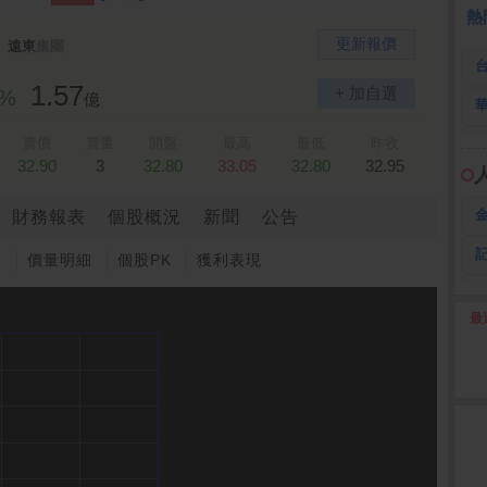
熱
更新報價
遠東
集團
1.57
+ 加自選
0%
億
賣價
賣量
開盤
最高
最低
昨收
32.90
3
32.80
33.05
32.80
32.95
財務報表
個股概況
新聞
公告
圖
價量明細
個股PK
獲利表現
最
2