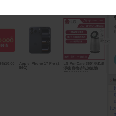
值10,00
Apple iPhone 17 Pro (2
LG PuriCare 360°空氣清
萬家
56G)
淨機 寵物功能加強版(單
禮即
層)AS651DSS0
加
比