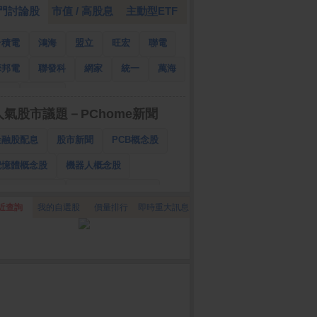
門討論股
市值 / 高股息
主動型ETF
台積電
鴻海
盟立
旺宏
聯電
華邦電
聯發科
網家
統一
萬海
南亞
國泰金
人氣股市議題－PChome新聞
金融股配息
股市新聞
PCB概念股
記憶體概念股
機器人概念股
低軌衛星概念股
CPO、BBU概念股
近查詢
我的自選股
價量排行
即時重大訊息
025金融股配息
AI眼鏡概念股
降息概念股
儲能概念股
甲骨文概念股
股東會紀念品