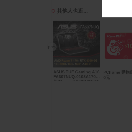
其他人也逛...
ASUS TUF Gaming A16
MyCard 3000點虛擬點數
PChome 購物儲
FA607NUQ-0103A170H
卡
0元
灰(Ryzen 7 170/16G/RT
X4050-6G/1TB/W11/FH
D+/144Hz/16)