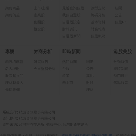
期貨商品
上市/上櫃
最近查詢個股
線型走勢
新聞
期貨價差
產業股
我的自選股
籌碼分析
公告
集團股
自選股設定
基本資料
個股PK
概念股
財報資訊
財務報表
自選股新聞
個股概況
專欄
券商分析
即時新聞
港股美股
箱波均解盤
研究報告
熱門新聞
國際
分類報價
名人理財
今日盤勢分析
台股
公告
即時新聞
股票超入門
產業
其他
熱門排行
理財我最大
未上市
財經
焦點股票
先探專欄
理財
系統合作: 精誠資訊股份有限公司
資訊提供: 精誠資訊股份有限公司
資料來源: 台灣證券交易所, 櫃買中心, 台灣期貨交易所
金融報價資訊之會員，務請詳細閱讀「
資訊用戶權益暨使用同意聲明書
」並建議會員