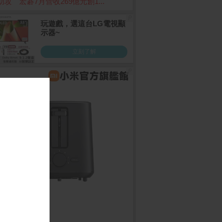
I助攻 宏碁7月營收269億元創1...