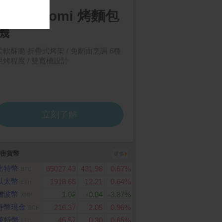
福/樂家康10000元好
春風 三層超厚柔感抽取衛
CyberPower 1500V
享券(餘額型)
生紙(100抽x8包x8串/箱)
線互動式 正弦波不斷
統(CP1500PFCLCDa
密貨幣
更多
比特幣
65027.43
431.98
0.67%
BTC
以太幣
1918.65
12.21
0.64%
ETH
瑞波幣
1.02
-0.04
-3.87%
XRP
特幣現金
216.37
2.05
0.96%
BCH
萊特幣
45.57
0.30
0.65%
LTC