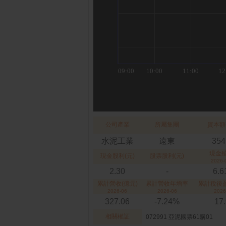
公司產業
所屬集團
資本額
水泥工業
遠東
354
現金
現金股利(元)
股票股利(元)
2026-
2.30
-
6.
累計營收(億元)
累計營收年增率
累計稅後盈
2026-06
2026-06
2026
327.06
-7.24%
17
相關權証
072991 亞泥國票61購01