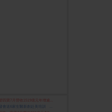
塑四寶7月營收1519億元年增逾...
發會送6家生醫新創赴美培訓 ...