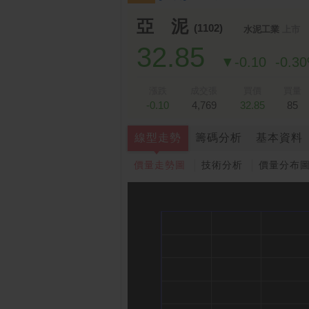
亞 泥
(1102)
水泥工業
上市
32.85
▼-0.10
-0.3
漲跌
成交張
買價
買量
-0.10
4,769
32.85
85
線型走勢
籌碼分析
基本資料
價量走勢圖
技術分析
價量分布