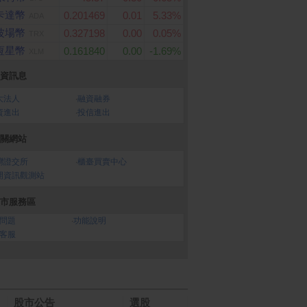
卡達幣
0.201469
0.01
5.33%
ADA
波場幣
0.327198
0.00
0.05%
TRX
恆星幣
0.161840
0.00
-1.69%
XLM
資訊息
大法人
‧
融資融券
資進出
‧
投信進出
關網站
灣證交所
‧
櫃臺買賣中心
開資訊觀測站
市服務區
問題
‧
功能說明
客服
股市公告
選股