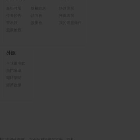
新掛牌股
除權除息
快速選股
停券預告
法說會
推薦選股
警示股
股東會
我的選股條件
股票抽籤
外匯
全球匯率數
熱門匯率
即時新聞
經濟數據
使用本網站資訊， 在金融和投資等方面，能具