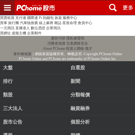
登入
註冊
PChome首頁
線上購物
24h購物
書店
露天拍賣
比比昂代購
新聞
/
氣象
股市
個人新聞台
廣告刊登
加入聯播網
全球購物
買賣租屋
支付連
國際連
Pi 拍錢包
旅遊
服務中心
買車
旅行團
汽車險推薦
線上麻將
雜誌
星座命理
會員中心
一元簡訊
直播達人
數位憑證
企業簡訊
買網址
虛擬主機
企業郵件
廣告刊登
隱私權聲明
消費者保護
兒童網路安全
About PChome
投資人聯絡
徵才
著作權保護
｜網路家庭版權所有、轉載必究
‧Copyright PChome Online
PChome Online and PChome are trademarks of PChome Online Inc.
大盤
自選股
排行
新聞
類股
分類報價
三大法人
融資融券
股市公告
個股分析