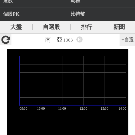
選股
期權
個股PK
比特幣
大盤
自選股
排行
新聞
南 亞
+自選
N
1303