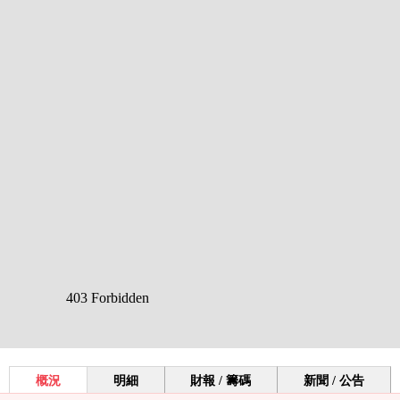
概況
明細
財報 / 籌碼
新聞 / 公告