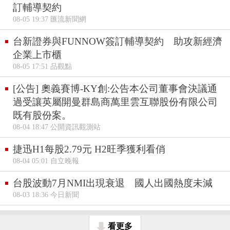
訂輔導契約
08-05 19:37 匯流新聞網
台新證券與FUNNOW簽訂輔導契約 助攻新經濟
企業上市櫃
08-05 17:51 品觀點
[公告] 奧義賽博-KY創:公告本公司董事會決議通
過受讓英屬開曼群島商萬里雲互聯股份有限公司
既有股份案。
08-04 18:47 公開資訊觀測站
捷迅H1每股2.79元 H2旺季獲利看俏
08-04 05:01 自立晚報
台股波動7月NMI出現衰退 國人出國熱度未減
08-03 18:36 今日新聞
看更多