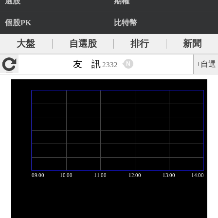
選股
期權
個股PK
比特幣
大盤
自選股
排行
新聞
友 訊
+自選
N
2332