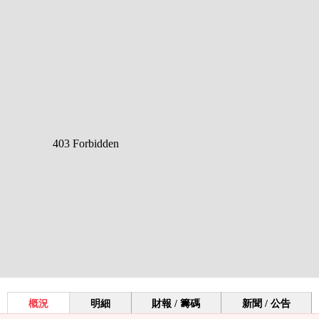
概況
明細
財報 / 籌碼
新聞 / 公告