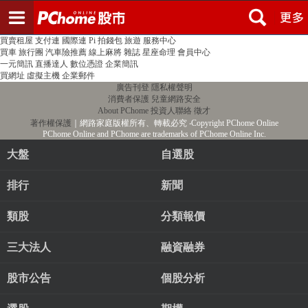
登入
註冊
PChome首頁
線上購物
24h購物
書店
露天拍賣
比比昂代購
新聞
/
氣象
股市
個人新聞台
廣告刊登
加入聯播網
全球購物
買賣租屋
支付連
國際連
Pi 拍錢包
旅遊
服務中心
買車
旅行團
汽車險推薦
線上麻將
雜誌
星座命理
會員中心
一元簡訊
直播達人
數位憑證
企業簡訊
買網址
虛擬主機
企業郵件
廣告刊登
隱私權聲明
消費者保護
兒童網路安全
About PChome
投資人聯絡
徵才
著作權保護
｜網路家庭版權所有、轉載必究
‧Copyright PChome Online
PChome Online and PChome are trademarks of PChome Online Inc.
大盤
自選股
排行
新聞
類股
分類報價
三大法人
融資融券
股市公告
個股分析