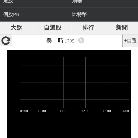
選股
期權
個股PK
比特幣
大盤
自選股
排行
新聞
美 時
+自選
N
1795