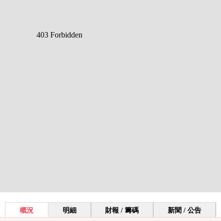
概況
明細
財報 / 籌碼
新聞 / 公告