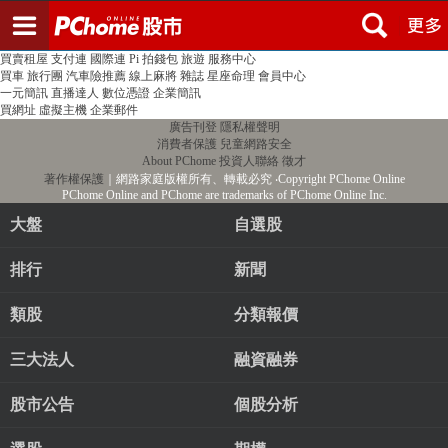
登入
註冊
PChome首頁
線上購物
24h購物
書店
露天拍賣
比比昂代購
新聞
/
氣象
股市
個人新聞台
廣告刊登
加入聯播網
全球購物
買賣租屋
支付連
國際連
Pi 拍錢包
旅遊
服務中心
買車
旅行團
汽車險推薦
線上麻將
雜誌
星座命理
會員中心
一元簡訊
直播達人
數位憑證
企業簡訊
買網址
虛擬主機
企業郵件
廣告刊登
隱私權聲明
消費者保護
兒童網路安全
About PChome
投資人聯絡
徵才
著作權保護
｜網路家庭版權所有、轉載必究
‧Copyright PChome Online
PChome Online and PChome are trademarks of PChome Online Inc.
大盤
自選股
排行
新聞
類股
分類報價
三大法人
融資融券
股市公告
個股分析