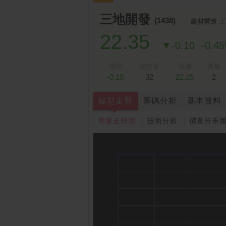
跌停排行：
凌 航
168.00 -18.50
雙
1
2
三地開發
(1438)
建材營造
上
22.35
▼-0.10
-0.4
漲跌
成交張
買價
買量
-0.10
32
22.25
2
線型走勢
籌碼分析
基本資料
價量走勢圖
技術分析
價量分布