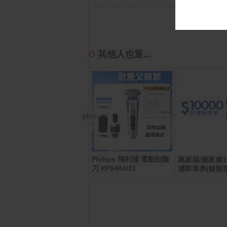
其他人也逛...
Philips 飛利浦 電動刮鬍
Google Pixel 10a (8GB/
萬家福/樂家康1
128GB)
刀 XP9404/31
禮即享券(餘額型