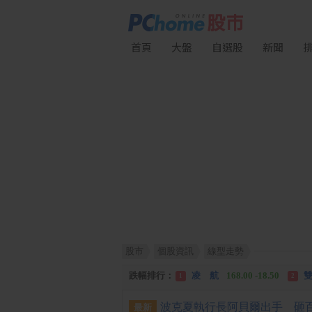
首頁
大盤
自選股
新聞
股市
個股資訊
線型走勢
漲幅排行：
川 湖
11,110.00 +1,010.00
1
跌幅排行：
凌 航
168.00 -18.50
雙
1
2
漲停排行：
中化生
35.75 +3.25
川
1
2
最新