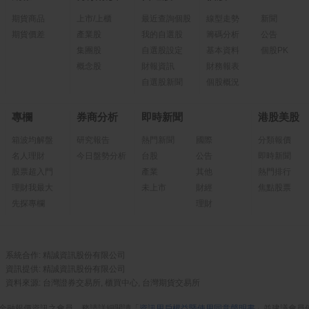
期貨商品
上市/上櫃
最近查詢個股
線型走勢
新聞
期貨價差
產業股
我的自選股
籌碼分析
公告
集團股
自選股設定
基本資料
個股PK
概念股
財報資訊
財務報表
自選股新聞
個股概況
專欄
券商分析
即時新聞
港股美股
箱波均解盤
研究報告
熱門新聞
國際
分類報價
名人理財
今日盤勢分析
台股
公告
即時新聞
股票超入門
產業
其他
熱門排行
理財我最大
未上市
財經
焦點股票
先探專欄
理財
系統合作: 精誠資訊股份有限公司
資訊提供: 精誠資訊股份有限公司
資料來源: 台灣證券交易所, 櫃買中心, 台灣期貨交易所
金融報價資訊之會員，務請詳細閱讀「
資訊用戶權益暨使用同意聲明書
」並建議會員