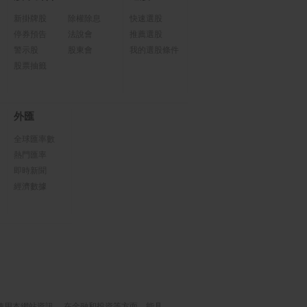
新掛牌股
除權除息
快速選股
停券預告
法說會
推薦選股
警示股
股東會
我的選股條件
股票抽籤
外匯
全球匯率數
熱門匯率
即時新聞
經濟數據
使用本網站資訊， 在金融和投資等方面，能具