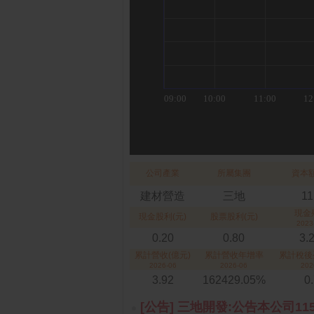
公司產業
所屬集團
資本額
建材營造
三地
11
現金
現金股利(元)
股票股利(元)
2023
0.20
0.80
3.
累計營收(億元)
累計營收年增率
累計稅後
2026-06
2026-06
202
3.92
162429.05%
0
[公告] 三地開發:公告本公司11