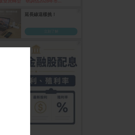
板雙虎轉型 研調估2028年市...