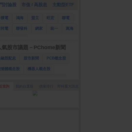
門討論股
市值 / 高股息
主動型ETF
台積電
鴻海
盟立
旺宏
聯電
華邦電
聯發科
網家
統一
萬海
南亞
國泰金
人氣股市議題－PChome新聞
金融股配息
股市新聞
PCB概念股
記憶體概念股
機器人概念股
低軌衛星概念股
CPO、BBU概念股
近查詢
我的自選股
價量排行
即時重大訊息
025金融股配息
AI眼鏡概念股
降息概念股
儲能概念股
甲骨文概念股
股東會紀念品