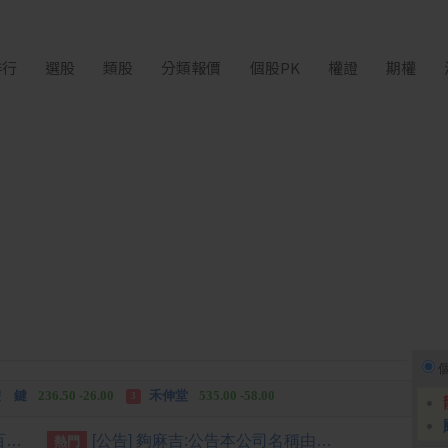
排行
選股
類股
分類報價
個股PK
權證
期權
中化生
35.75 +3.25
柏 騰
28.15 +2.55
2
3
 鍵
236.50 -26.00
禾伸堂
535.00 -58.00
3
 湖
11,110.00 +1,010.00
柏 騰
28.15 +2.55
3
波克夏執行長阿貝爾出手 砸百億美元投資Alphabet
[公告] 夠麻吉:公告本公司名稱由「夠麻吉股份有限公司」更名為「納維康生技股份有限公司」，公告期間：115年6月29日至115年9月28日
熱門