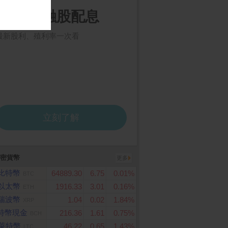
密貨幣
更多
雅 純萃柔感抽取式衛
ASUS 華碩 Zenfone 12
PChome 購物儲值1,0
150抽x10包x8袋/
Ultra 12G+256G
元
比特幣
64889.30
6.75
0.01%
BTC
以太幣
1916.33
3.01
0.16%
ETH
瑞波幣
1.04
0.02
1.84%
XRP
特幣現金
216.36
1.61
0.75%
BCH
萊特幣
46.22
0.65
1.43%
LTC