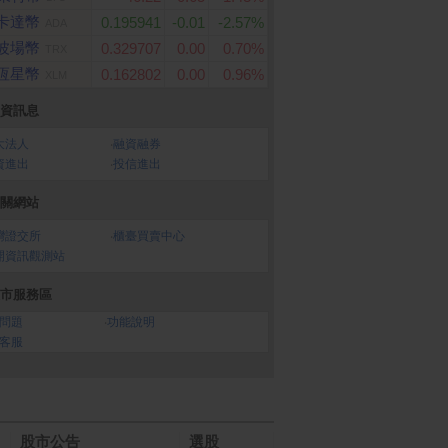
卡達幣
0.195941
-0.01
-2.57%
ADA
波場幣
0.329707
0.00
0.70%
TRX
恆星幣
0.162802
0.00
0.96%
XLM
資訊息
大法人
‧
融資融券
資進出
‧
投信進出
關網站
灣證交所
‧
櫃臺買賣中心
開資訊觀測站
市服務區
問題
‧
功能說明
客服
股市公告
選股