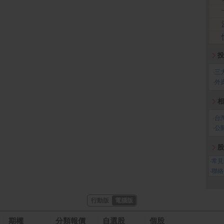
投
‧
三
‧
外
相
‧
台
‧
公
股
‧
常見
‧
聯絡
行動版
電腦版
期權
分類報價
自選股
個股