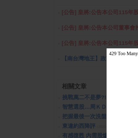
[公告] 皇將:公告本公司115年
[公告] 皇將:公告本公司董事
[公告] 皇將:公告本公司115年
【南台灣地王】政商關係綿密 鍾
相關文章
挑戰萬二不是夢?!
(2019-10-16 14:
智慧選股…周ＫＤ交叉向上
(202
把握最後一次洗盤的機會
(2019-1
東違約西降評
(2023-10-26 15:15:40 
有感復甦 內需股爐火續旺
(2023-