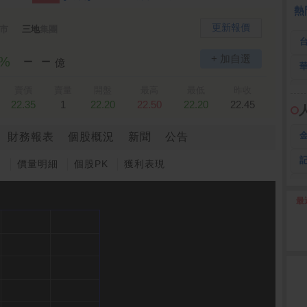
 鍵
236.50 -26.00
勤 誠
1,115.00 -120.00
3
熱
更新報價
市
三地
集團
－－
+ 加自選
5%
億
賣價
賣量
開盤
最高
最低
昨收
22.35
1
22.20
22.50
22.20
22.45
財務報表
個股概況
新聞
公告
圖
價量明細
個股PK
獲利表現
最
2