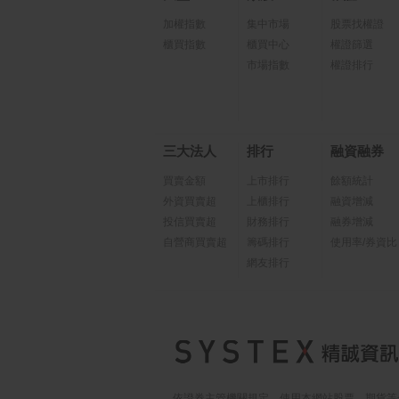
加權指數
集中市場
股票找權證
櫃買指數
櫃買中心
權證篩選
市場指數
權證排行
三大法人
排行
融資融券
買賣金額
上市排行
餘額統計
外資買賣超
上櫃排行
融資增減
投信買賣超
財務排行
融券增減
自營商買賣超
籌碼排行
使用率/券資比
網友排行
依證券主管機關規定，使用本網站股票、期貨等