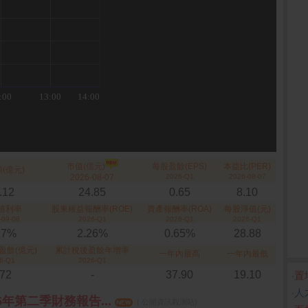
市值(億元)
每股盈餘(EPS)
本益比(PER)
(億元)
2026-08-07
2026-Q1
2026-08-07
.12
24.85
0.65
8.10
殖利率
股東權益報酬率(ROE)
資產報酬率(ROA)
每股淨值(元)
-09-08
2026-Q1
2026-Q1
2026-Q1
27%
2.26%
0.65%
28.88
盈餘(億元)
累計稅後盈餘年增率
一年內最高
一年內最低
6-Q1
2026-Q1
.72
-
37.90
19.10
‧
置
‧
人
5年第二季財務報告...
( 公開資訊觀測站)