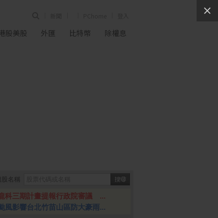
新聞
PChome
登入
港股美股
外匯
比特幣
除權息
個股名稱
龍科三期計畫提報行政院審議 ...
颱風影響台北竹苗山區防大豪雨...