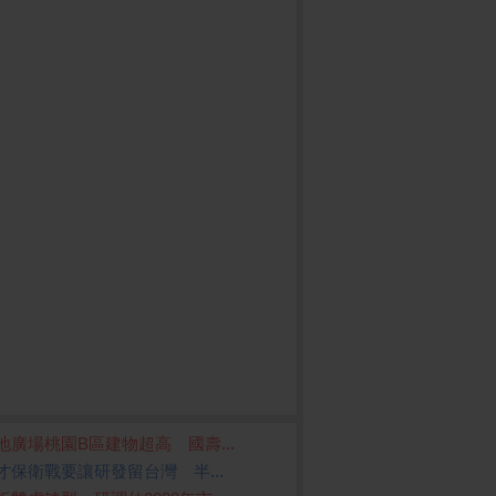
地廣場桃園B區建物超高 國壽...
才保衛戰要讓研發留台灣 半...