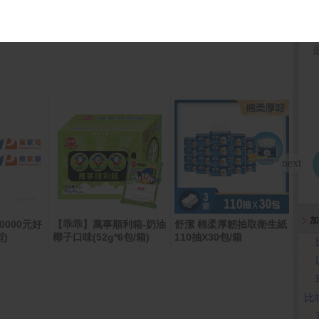
更多
加
0000元好
【乖乖】萬事順利箱-奶油
舒潔 棉柔厚韌抽取衛生紙
倍潔
)
椰子口味(52g*6包/箱)
110抽X30包/箱
生紙(
箱)
比