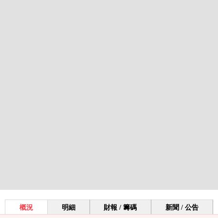
概況
明細
財報 / 籌碼
新聞 / 公告