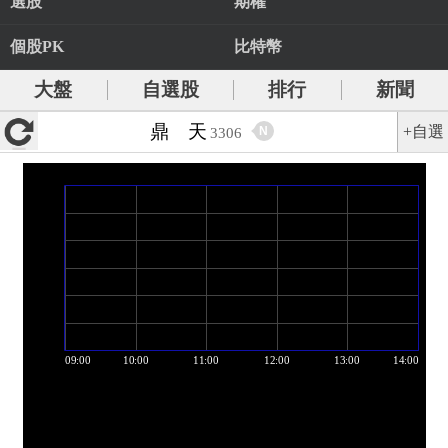
選股
期權
個股PK
比特幣
大盤
自選股
排行
新聞
鼎 天
+自選
N
3306