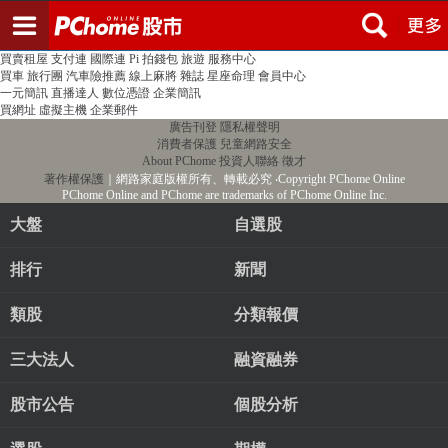
登入
註冊
PChome首頁
線上購物
24h購物
書店
露天拍賣
比比昂代購
新聞
/
氣象
股市
個人新聞台
廣告刊登
加入聯播網
全球購物
買賣租屋
支付連
國際連
Pi 拍錢包
旅遊
服務中心
買車
旅行團
汽車險推薦
線上麻將
雜誌
星座命理
會員中心
一元簡訊
直播達人
數位憑證
企業簡訊
買網址
虛擬主機
企業郵件
廣告刊登
隱私權聲明
消費者保護
兒童網路安全
About PChome
投資人聯絡
徵才
著作權保護
｜網路家庭版權所有、轉載必究
‧Copyright PChome Online
PChome Online and PChome are trademarks of PChome Online Inc.
大盤
自選股
排行
新聞
類股
分類報價
三大法人
融資融券
股市公告
個股分析