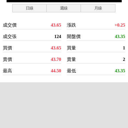
日線
週線
月線
成交價
43.65
漲跌
+0.25
成交張
124
開盤價
43.35
買價
43.65
買量
1
賣價
43.70
賣量
2
最高
44.50
最低
43.35