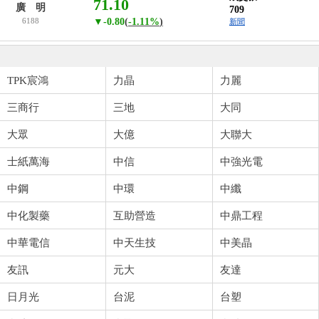
71.10
廣 明
709
6188
▼-0.80
(
-1.11%
)
新聞
TPK宸鴻
力晶
力麗
三商行
三地
大同
大眾
大億
大聯大
士紙萬海
中信
中強光電
中鋼
中環
中纖
中化製藥
互助營造
中鼎工程
中華電信
中天生技
中美晶
友訊
元大
友達
日月光
台泥
台塑