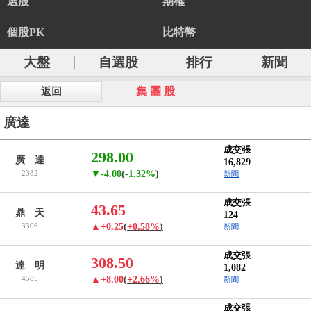
選股
期權
個股PK
比特幣
大盤
自選股
排行
新聞
集 團 股
返回
廣達
成交張
298.00
廣 達
16,829
2382
▼-4.00
(
-1.32%
)
新聞
成交張
43.65
鼎 天
124
3306
▲+0.25
(
+0.58%
)
新聞
成交張
308.50
達 明
1,082
4585
▲+8.00
(
+2.66%
)
新聞
成交張