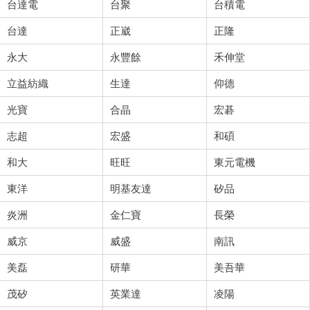
台達電
台聚
台積電
台達
正崴
正隆
永大
永豐餘
禾伸堂
立益紡織
生達
仰德
光寶
合晶
宏碁
志超
宏盛
和碩
和大
旺旺
東元電機
東洋
明基友達
矽品
炎洲
金仁寶
長榮
威京
威盛
南訊
美磊
研華
美吾華
茂矽
英業達
凌陽