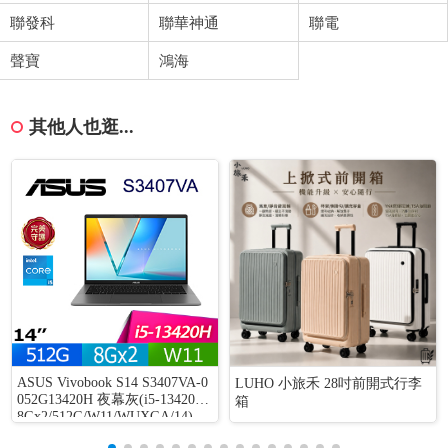
聯發科
聯華神通
聯電
聲寶
鴻海
其他人也逛...
ASUS Vivobook S14 S3407VA-0
LUHO 小旅禾 28吋前開式行李
052G13420H 夜幕灰(i5-13420H/
箱
8Gx2/512G/W11/WUXGA/14)