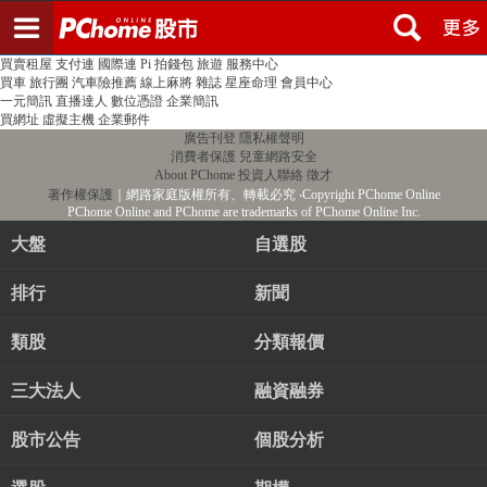
登入
註冊
PChome首頁
線上購物
24h購物
書店
露天拍賣
比比昂代購
新聞
/
氣象
股市
個人新聞台
廣告刊登
加入聯播網
全球購物
買賣租屋
支付連
國際連
Pi 拍錢包
旅遊
服務中心
買車
旅行團
汽車險推薦
線上麻將
雜誌
星座命理
會員中心
一元簡訊
直播達人
數位憑證
企業簡訊
買網址
虛擬主機
企業郵件
廣告刊登
隱私權聲明
消費者保護
兒童網路安全
About PChome
投資人聯絡
徵才
著作權保護
｜網路家庭版權所有、轉載必究
‧Copyright PChome Online
PChome Online and PChome are trademarks of PChome Online Inc.
大盤
自選股
排行
新聞
類股
分類報價
三大法人
融資融券
股市公告
個股分析