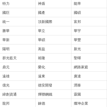
特力
神盾
能率
國巨
國產
國碩
統一
頂新國際
富邦
勝華
華立
華宇
華新
華碩
華豐
陽明
嵩益
新光
群光藍天
裕隆
聖暉
鼎元
榮化
網路家庭
遠雄
遠東
廣達
億光
德安開發
潤泰
緯創資通
燁聯鋼鐵
霖園
龍邦
錸德
燦坤企業