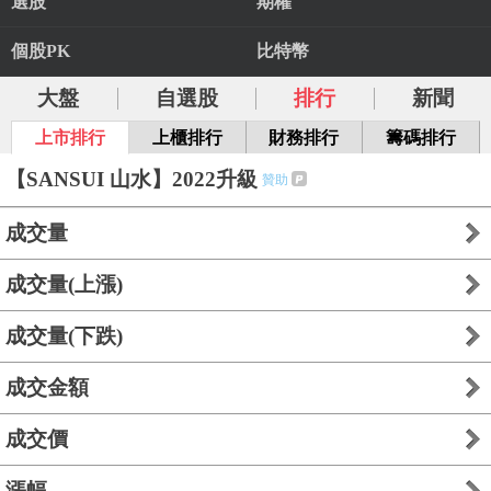
選股
期權
個股PK
比特幣
大盤
自選股
排行
新聞
上市排行
上櫃排行
財務排行
籌碼排行
【SANSUI 山水】2022升級
贊助
成交量
成交量(上漲)
成交量(下跌)
成交金額
成交價
漲幅