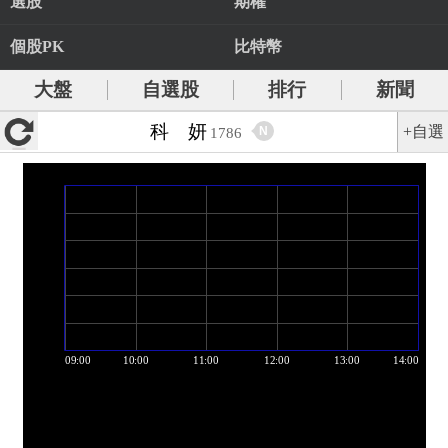
選股
期權
個股PK
比特幣
大盤
自選股
排行
新聞
科 妍
+自選
N
1786