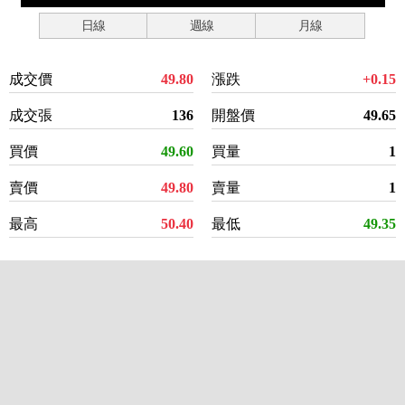
日線
週線
月線
成交價
49.80
漲跌
+0.15
成交張
136
開盤價
49.65
買價
49.60
買量
1
賣價
49.80
賣量
1
最高
50.40
最低
49.35