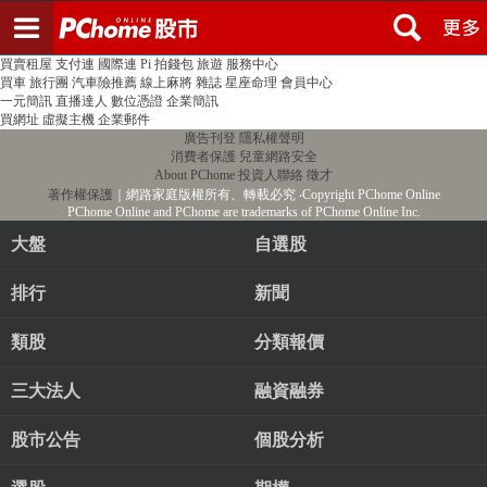
登入
註冊
PChome首頁
線上購物
24h購物
書店
露天拍賣
比比昂代購
新聞
/
氣象
股市
個人新聞台
廣告刊登
加入聯播網
全球購物
買賣租屋
支付連
國際連
Pi 拍錢包
旅遊
服務中心
買車
旅行團
汽車險推薦
線上麻將
雜誌
星座命理
會員中心
一元簡訊
直播達人
數位憑證
企業簡訊
買網址
虛擬主機
企業郵件
廣告刊登
隱私權聲明
消費者保護
兒童網路安全
About PChome
投資人聯絡
徵才
著作權保護
｜網路家庭版權所有、轉載必究
‧Copyright PChome Online
PChome Online and PChome are trademarks of PChome Online Inc.
大盤
自選股
排行
新聞
類股
分類報價
三大法人
融資融券
股市公告
個股分析