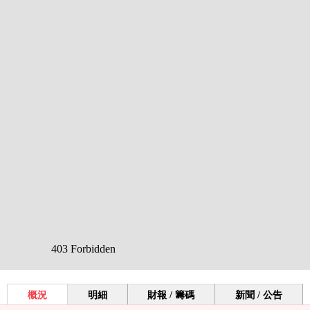
概況
明細
財報 / 籌碼
新聞 / 公告