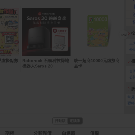
投
‧
三
‧
外
00點虛擬點數
Roborock 石頭科技掃地
統一超商10000元虛擬商
Mac
相
機器人Saros 20
品卡
0 核
‧
台
U、1
512
‧
公
股
‧
常見
‧
聯絡
行動版
電腦版
期權
分類報價
自選股
個股