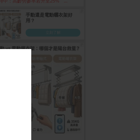
時中：高齡勞參率若升至25% ...