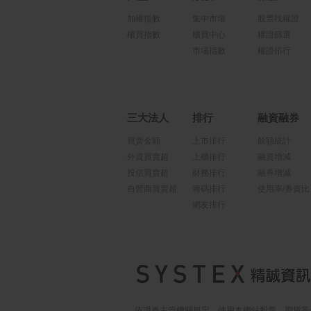
加權指數
集中市場
股票找權證
櫃買指數
櫃買中心
權證篩選
市場指數
權證排行
三大法人
排行
融資融券
買賣金額
上市排行
餘額統計
外資買賣超
上櫃排行
融資增減
投信買賣超
財務排行
融券增減
自營商買賣超
籌碼排行
使用率/券資比
網友排行
依證券主管機關規定，使用本網站股票、期貨等