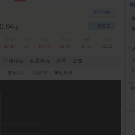
熱
更新報價
0.94
+ 加自選
億
賣價
賣量
開盤
最高
最低
昨收
80.30
11
80.70
81.20
80.10
80.20
財務報表
個股概況
新聞
公告
圖
價量明細
個股PK
獲利表現
最
2