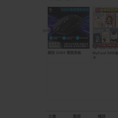
羅技 G304 電競滑鼠
Apple Watch Series 1
MyCard 50
1 GPS 46mm 曜石黑色
卡
鋁金屬 錶殼搭配 黑色 運
動錶帶
大盤
類股
權證