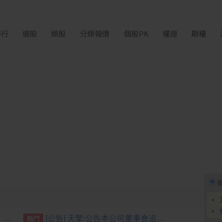
排行
選股
類股
分類報價
個股PK
權證
期權
傳記憶體短缺影響交貨 專家：台積電可調整產線應對
[公告] 天擎:公告本公司董事會追認修正員工認股權憑證發行及認股辦法
熱門