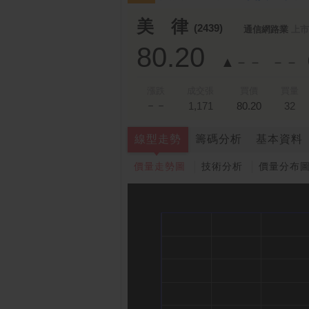
美 律
(2439)
通信網路業
上市
80.20
▲－－
－－
漲跌
成交張
買價
買量
－－
1,171
80.20
32
線型走勢
籌碼分析
基本資料
價量走勢圖
技術分析
價量分布