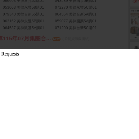
‧
陳
066603 美律富邦62購01
043589 美律國票5B購01
053003 美律永豐58購01
072270 美律永豐5C購01
079340 美律台新65購01
064564 美律台新5A購01
063162 美律永豐5B購01
059077 美律國票5A購01
064587 美律凱基5A購01
071200 美律台新5C購01
15年07月集團合...
( 公開資訊觀測站)
會解除經理人競業禁止
( 公開資訊觀測站)
年除息基準日
( 公開資訊觀測站)
6月關係人交易申報...
( 公開資訊觀測站)
邦證券舉辦之法人...
( 公開資訊觀測站)
terprises In...
( 公開資訊觀測站)
terprises In...
( 公開資訊觀測站)