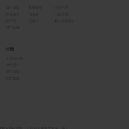
新掛牌股
除權除息
快速選股
停券預告
法說會
推薦選股
警示股
股東會
我的選股條件
股票抽籤
外匯
全球匯率數
熱門匯率
即時新聞
經濟數據
使用本網站資訊， 在金融和投資等方面，能具