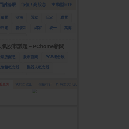
門討論股
市值 / 高股息
主動型ETF
台積電
鴻海
盟立
旺宏
聯電
華邦電
聯發科
網家
統一
萬海
南亞
國泰金
人氣股市議題－PChome新聞
金融股配息
股市新聞
PCB概念股
記憶體概念股
機器人概念股
低軌衛星概念股
CPO、BBU概念股
近查詢
我的自選股
價量排行
即時重大訊息
025金融股配息
AI眼鏡概念股
降息概念股
儲能概念股
甲骨文概念股
股東會紀念品