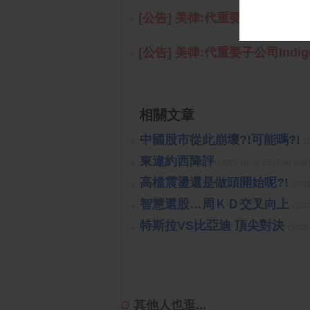
[公告] 美律:代重要子公司Indigo En
[公告] 美律:代重要子公司Indigo En
相關文章
中國股市從此崩壞?!可能嗎?!
(
東違約西降評
(2023-10-26 15:15:40 
高檔震盪還是做頭開始呢?!
(201
智慧選股…周ＫＤ交叉向上
(202
特斯拉VS比亞迪 頂尖對決
(2023
其他人也逛...