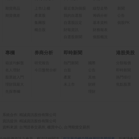
期貨商品
上市/上櫃
最近查詢個股
線型走勢
新聞
期貨價差
產業股
我的自選股
籌碼分析
公告
集團股
自選股設定
基本資料
個股PK
概念股
財報資訊
財務報表
自選股新聞
個股概況
專欄
券商分析
即時新聞
港股美股
箱波均解盤
研究報告
熱門新聞
國際
分類報價
名人理財
今日盤勢分析
台股
公告
即時新聞
股票超入門
產業
其他
熱門排行
理財我最大
未上市
財經
焦點股票
先探專欄
理財
系統合作: 精誠資訊股份有限公司
資訊提供: 精誠資訊股份有限公司
資料來源: 台灣證券交易所, 櫃買中心, 台灣期貨交易所
金融報價資訊之會員，務請詳細閱讀「
資訊用戶權益暨使用同意聲明書
」並建議會員