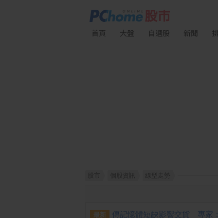
首頁
大盤
自選股
新聞
股市
個股資訊
線型走勢
最新