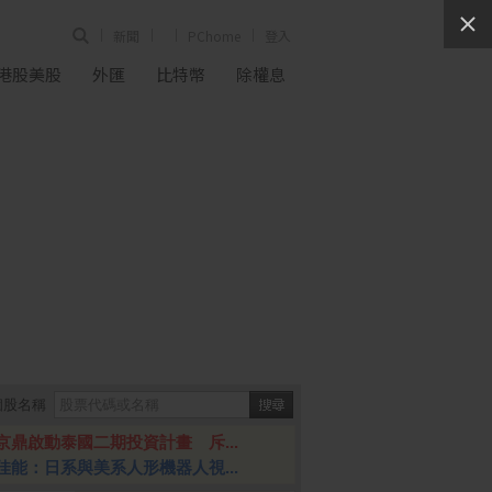
新聞
PChome
登入
港股美股
外匯
比特幣
除權息
個股名稱
京鼎啟動泰國二期投資計畫 斥...
佳能：日系與美系人形機器人視...