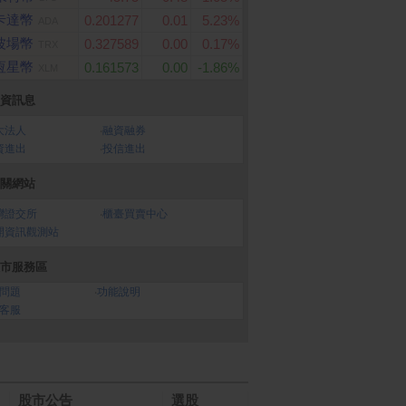
卡達幣
0.201277
0.01
5.23%
ADA
波場幣
0.327589
0.00
0.17%
TRX
恆星幣
0.161573
0.00
-1.86%
XLM
資訊息
大法人
‧
融資融券
資進出
‧
投信進出
 mini M4 晶片配備 1
春風 三層超厚柔感抽取衛
vivo Y21 5G (6G/12
關網站
兩入組
心 CPU、10 核心 GP
生紙(100抽x8包x8串/箱)
灣證交所
‧
櫃臺買賣中心
6 核心 16GB記憶體
GB SSD
開資訊觀測站
市服務區
問題
‧
功能說明
客服
股市公告
選股