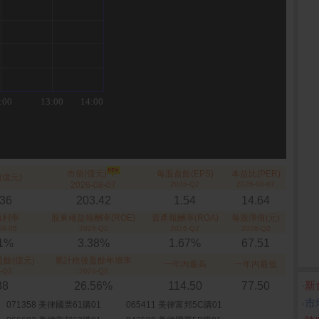
市值(億元)
每股盈餘(EPS)
本益比(PER)
(億元)
2026-08-07
2026-Q2
2026-08-07
.36
203.42
1.54
14.64
殖利率
股東權益報酬率(ROE)
資產報酬率(ROA)
每股淨值(元)
08-05
2026-Q2
2026-Q2
2026-Q2
91%
3.38%
1.67%
67.51
餘(億元)
累計稅後盈餘年增率
一年內最高
一年內最低
-Q2
2026-Q2
‧
新
38
26.56%
114.50
77.50
‧
市
071358 美律國票61購01
065411 美律富邦5C購01