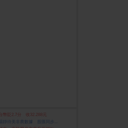
台幣貶2.7分 收32.288元
場靜待美非農數據 股匯同步...