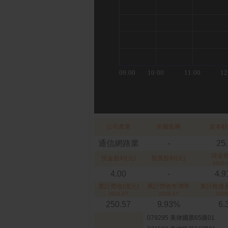
公司產業
所屬集團
資本額
通信網路業
-
25
現金
現金股利(元)
股票股利(元)
2026-
4.00
-
4.
累計營收(億元)
累計營收年增率
累計稅後盈
2026-07
2026-07
2026
250.57
9.93%
6.
079295 美律國票65購01