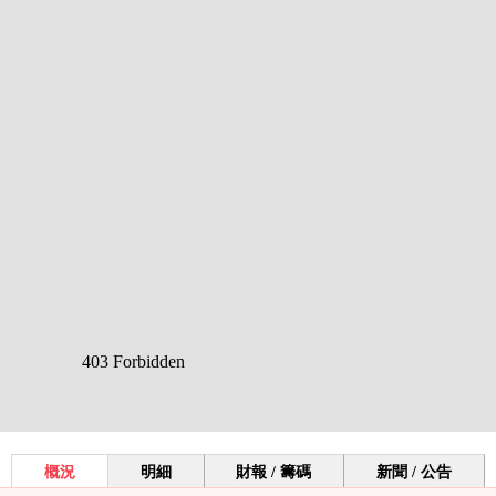
概況
明細
財報 / 籌碼
新聞 / 公告