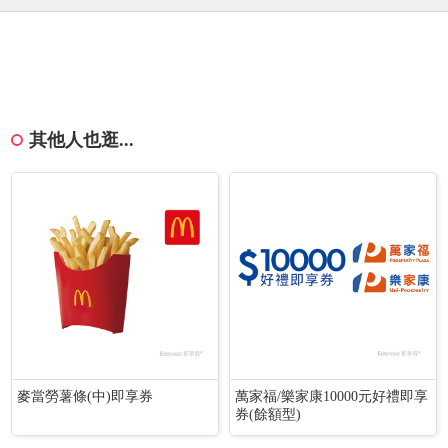
其他人也逛...
麥當勞薯條(中)即享券
萬家福/樂家康10000元好禮即享
券(餘額型)