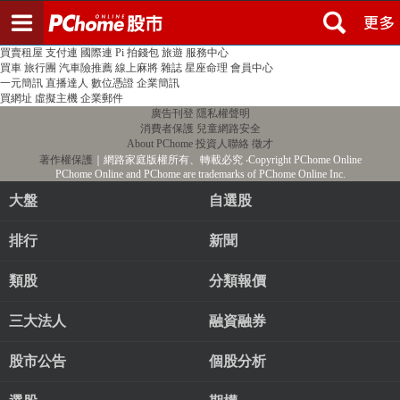
登入
註冊
PChome首頁
線上購物
24h購物
書店
露天拍賣
比比昂代購
新聞
/
氣象
股市
個人新聞台
廣告刊登
加入聯播網
全球購物
買賣租屋
支付連
國際連
Pi 拍錢包
旅遊
服務中心
買車
旅行團
汽車險推薦
線上麻將
雜誌
星座命理
會員中心
一元簡訊
直播達人
數位憑證
企業簡訊
買網址
虛擬主機
企業郵件
廣告刊登
隱私權聲明
消費者保護
兒童網路安全
About PChome
投資人聯絡
徵才
著作權保護
｜網路家庭版權所有、轉載必究
‧Copyright PChome Online
PChome Online and PChome are trademarks of PChome Online Inc.
大盤
自選股
排行
新聞
類股
分類報價
三大法人
融資融券
股市公告
個股分析