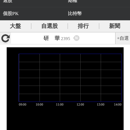
選股
期權
個股PK
比特幣
大盤
自選股
排行
新聞
研 華
+自選
N
2395