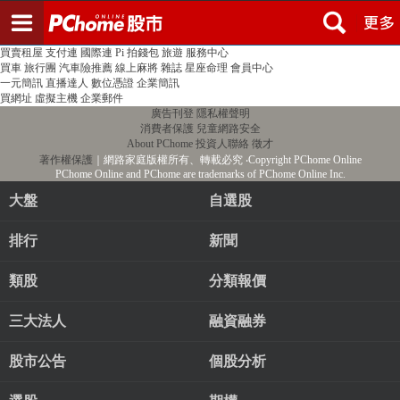
登入
註冊
PChome首頁
線上購物
24h購物
書店
露天拍賣
比比昂代購
新聞
/
氣象
股市
個人新聞台
廣告刊登
加入聯播網
全球購物
買賣租屋
支付連
國際連
Pi 拍錢包
旅遊
服務中心
買車
旅行團
汽車險推薦
線上麻將
雜誌
星座命理
會員中心
一元簡訊
直播達人
數位憑證
企業簡訊
買網址
虛擬主機
企業郵件
廣告刊登
隱私權聲明
消費者保護
兒童網路安全
About PChome
投資人聯絡
徵才
著作權保護
｜網路家庭版權所有、轉載必究
‧Copyright PChome Online
PChome Online and PChome are trademarks of PChome Online Inc.
大盤
自選股
排行
新聞
類股
分類報價
三大法人
融資融券
股市公告
個股分析