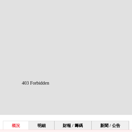
概況
明細
財報 / 籌碼
新聞 / 公告