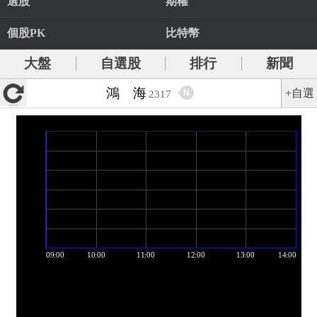
選股
期權
個股PK
比特幣
大盤
自選股
排行
新聞
鴻 海
+自選
N
2317