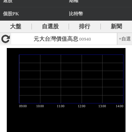
選股
期權
個股PK
比特幣
大盤
自選股
排行
新聞
元大台灣價值高息
+自選
00940