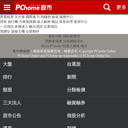
登入
註冊
PChome首頁
線上購物
24h購物
書店
露天拍賣
比比昂代購
新聞
/
氣象
股市
個人新聞台
廣告刊登
加入聯播網
全球購物
買賣租屋
支付連
國際連
Pi 拍錢包
旅遊
服務中心
買車
旅行團
汽車險推薦
線上麻將
雜誌
星座命理
會員中心
一元簡訊
直播達人
數位憑證
企業簡訊
買網址
虛擬主機
企業郵件
廣告刊登
隱私權聲明
消費者保護
兒童網路安全
About PChome
投資人聯絡
徵才
著作權保護
｜網路家庭版權所有、轉載必究
‧Copyright PChome Online
PChome Online and PChome are trademarks of PChome Online Inc.
大盤
自選股
排行
新聞
類股
分類報價
三大法人
融資融券
股市公告
個股分析