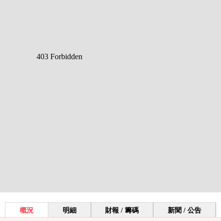
概況
明細
財報 / 籌碼
新聞 / 公告