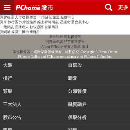
登入
註冊
PChome首頁
線上購物
24h購物
書店
露天拍賣
比比昂代購
新聞
/
氣象
股市
個人新聞台
廣告刊登
加入聯播網
全球購物
買賣租屋
支付連
國際連
Pi 拍錢包
旅遊
服務中心
買車
旅行團
汽車險推薦
線上麻將
雜誌
星座命理
會員中心
一元簡訊
直播達人
數位憑證
企業簡訊
買網址
虛擬主機
企業郵件
廣告刊登
隱私權聲明
消費者保護
兒童網路安全
About PChome
投資人聯絡
徵才
著作權保護
｜網路家庭版權所有、轉載必究
‧Copyright PChome Online
PChome Online and PChome are trademarks of PChome Online Inc.
大盤
自選股
排行
新聞
類股
分類報價
三大法人
融資融券
股市公告
個股分析