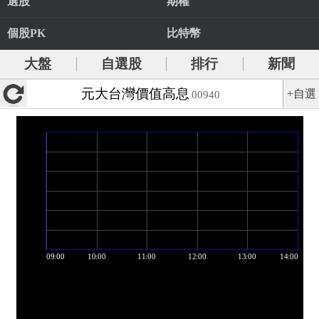
選股
期權
個股PK
比特幣
大盤
自選股
排行
新聞
元大台灣價值高息
+自選
00940