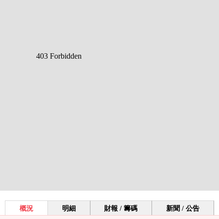
概況
明細
財報 / 籌碼
新聞 / 公告