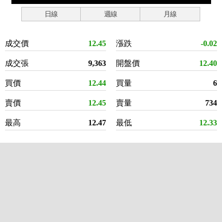
日線
週線
月線
成交價
12.45
漲跌
-0.02
成交張
9,363
開盤價
12.40
買價
12.44
買量
6
賣價
12.45
賣量
734
最高
12.47
最低
12.33