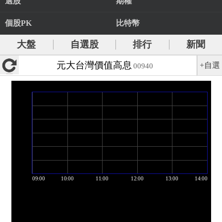
選股
期權
個股PK
比特幣
大盤
自選股
排行
新聞
元大台灣價值高息
+自選
00940