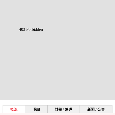
概況
明細
財報 / 籌碼
新聞 / 公告