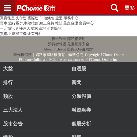
登入
註冊
PChome首頁
線上購物
24h購物
書店
露天拍賣
比比昂代購
新聞
/
氣象
股市
個人新聞台
廣告刊登
加入聯播網
全球購物
買賣租屋
支付連
國際連
Pi 拍錢包
旅遊
服務中心
買車
旅行團
汽車險推薦
線上麻將
雜誌
星座命理
會員中心
一元簡訊
直播達人
數位憑證
企業簡訊
買網址
虛擬主機
企業郵件
廣告刊登
隱私權聲明
消費者保護
兒童網路安全
About PChome
投資人聯絡
徵才
著作權保護
｜網路家庭版權所有、轉載必究
‧Copyright PChome Online
PChome Online and PChome are trademarks of PChome Online Inc.
大盤
自選股
排行
新聞
類股
分類報價
三大法人
融資融券
股市公告
個股分析