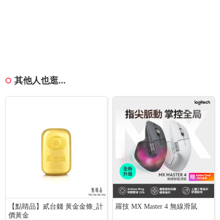
其他人也逛...
【點睛品】貳台錢 黃金金條_計
羅技 MX Master 4 無線滑鼠
價黃金