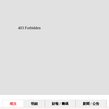
概況
明細
財報 / 籌碼
新聞 / 公告