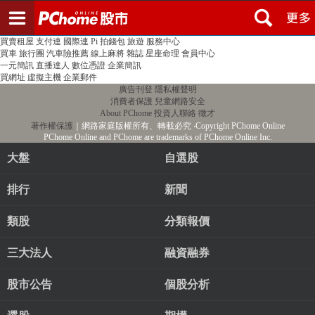
登入
註冊
PChome首頁
線上購物
24h購物
書店
露天拍賣
比比昂代購
新聞
/
氣象
股市
個人新聞台
廣告刊登
加入聯播網
全球購物
買賣租屋
支付連
國際連
Pi 拍錢包
旅遊
服務中心
買車
旅行團
汽車險推薦
線上麻將
雜誌
星座命理
會員中心
一元簡訊
直播達人
數位憑證
企業簡訊
買網址
虛擬主機
企業郵件
廣告刊登
隱私權聲明
消費者保護
兒童網路安全
About PChome
投資人聯絡
徵才
著作權保護
｜網路家庭版權所有、轉載必究
‧Copyright PChome Online
PChome Online and PChome are trademarks of PChome Online Inc.
大盤
自選股
排行
新聞
類股
分類報價
三大法人
融資融券
股市公告
個股分析