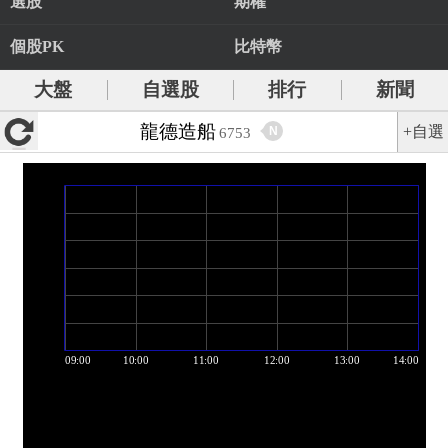
選股
期權
個股PK
比特幣
大盤
自選股
排行
新聞
龍德造船
+自選
N
6753