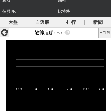
選股
期權
個股PK
比特幣
大盤
自選股
排行
新聞
龍德造船
+自選
N
6753