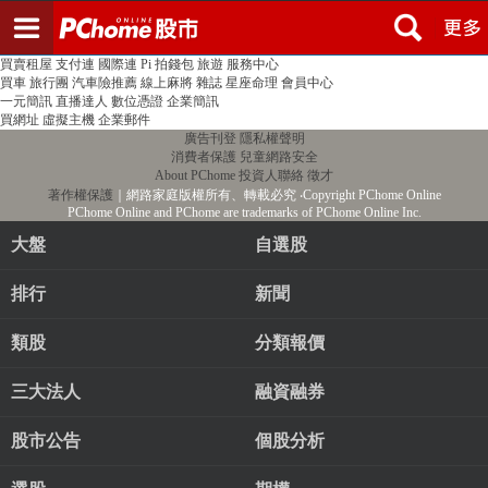
登入
註冊
PChome首頁
線上購物
24h購物
書店
露天拍賣
比比昂代購
新聞
/
氣象
股市
個人新聞台
廣告刊登
加入聯播網
全球購物
買賣租屋
支付連
國際連
Pi 拍錢包
旅遊
服務中心
買車
旅行團
汽車險推薦
線上麻將
雜誌
星座命理
會員中心
一元簡訊
直播達人
數位憑證
企業簡訊
買網址
虛擬主機
企業郵件
廣告刊登
隱私權聲明
消費者保護
兒童網路安全
About PChome
投資人聯絡
徵才
著作權保護
｜網路家庭版權所有、轉載必究
‧Copyright PChome Online
PChome Online and PChome are trademarks of PChome Online Inc.
大盤
自選股
排行
新聞
類股
分類報價
三大法人
融資融券
股市公告
個股分析