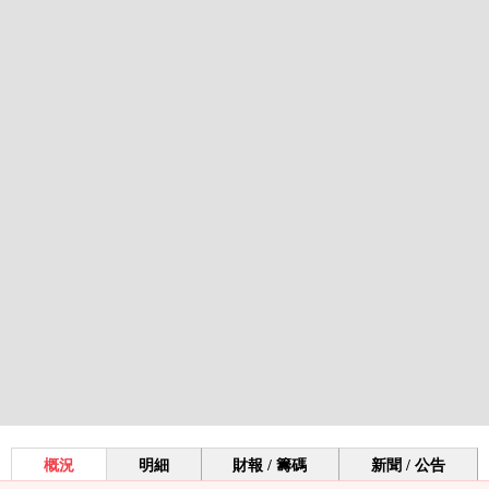
概況
明細
財報 / 籌碼
新聞 / 公告