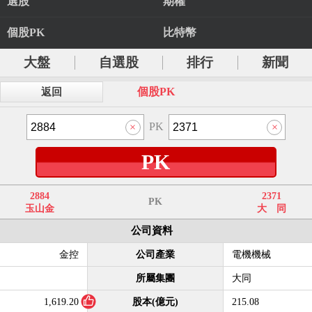
選股
期權
個股PK
比特幣
大盤
自選股
排行
新聞
個股PK
返回
PK
PK
2884
2371
PK
玉山金
大 同
公司資料
金控
公司產業
電機機械
所屬集團
大同
1,619.20
股本(億元)
215.08