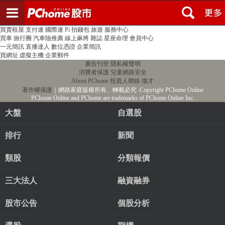
登入
註冊
PChome首頁
線上購物
24h購物
書店
露天拍賣
比比昂代購
新聞
/
氣象
股市
個人新聞台
廣告刊登
加入聯播網
全球購物
買賣租屋
支付連
國際連
Pi 拍錢包
旅遊
服務中心
買車
旅行團
汽車險推薦
線上麻將
雜誌
星座命理
會員中心
一元簡訊
直播達人
數位憑證
企業簡訊
買網址
虛擬主機
企業郵件
廣告刊登
隱私權聲明
消費者保護
兒童網路安全
About PChome
投資人聯絡
徵才
著作權保護
｜網路家庭版權所有、轉載必究
‧Copyright PChome Online
PChome Online and PChome are trademarks of PChome Online Inc.
大盤
自選股
排行
新聞
類股
分類報價
三大法人
融資融券
股市公告
個股分析