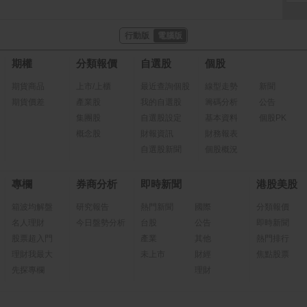
行動版
電腦版
期權
分類報價
自選股
個股
期貨商品
上市/上櫃
最近查詢個股
線型走勢
新聞
期貨價差
產業股
我的自選股
籌碼分析
公告
集團股
自選股設定
基本資料
個股PK
概念股
財報資訊
財務報表
自選股新聞
個股概況
專欄
券商分析
即時新聞
港股美股
箱波均解盤
研究報告
熱門新聞
國際
分類報價
名人理財
今日盤勢分析
台股
公告
即時新聞
股票超入門
產業
其他
熱門排行
理財我最大
未上市
財經
焦點股票
先探專欄
理財