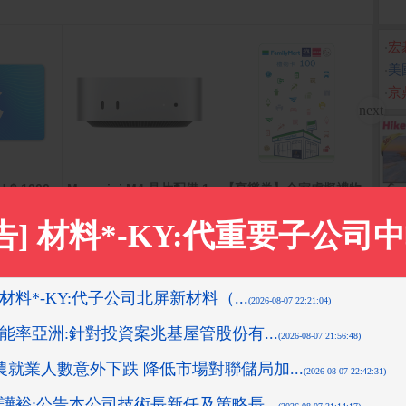
‧
宏
‧
美
‧
京
d $ 1000
Mac mini M4 晶片配備 1
【享樂券】全家虛擬禮物
Goog
K)
0 核心 CPU、10 核心 GP
卡100元
U、16 核心 16GB記憶體
512GB SSD