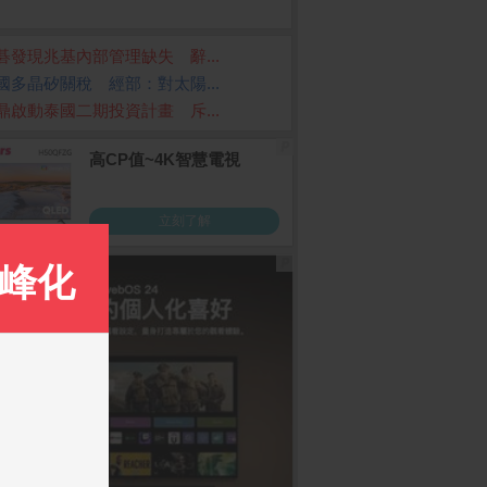
碁發現兆基內部管理缺失 辭...
國多晶矽關稅 經部：對太陽...
鼎啟動泰國二期投資計畫 斥...
le TV Streamer (4
App Store Card $ 1000
Samsung Galaxy A3
- 數位序號
G (8G/128G)