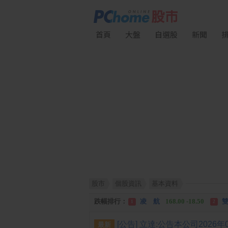
首頁
大盤
自選股
新聞
股市
個股資訊
基本資料
漲幅排行：
川 湖
11,110.00 +1,010.00
1
跌幅排行：
凌 航
168.00 -18.50
雙
1
2
漲停排行：
中化生
35.75 +3.25
川
1
2
最新