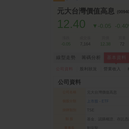
跌停排行：
凌 航
168.00 -18.50
雙
1
2
元大台灣價值高息
(00940
12.40
▼-0.05
-0.4
漲跌
成交張
買價
買量
-0.05
7,164
12.38
72
線型走勢
籌碼分析
基本資料
公司資料
股利狀況
營業收入
公司資料
公司名稱
元大台灣價值高息
個股分類
上市股
-
ETF
掛牌類別
TSE
類 股
基金、認購權證、存託憑
董事長
劉宗聖