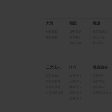
大盤
類股
權證
加權指數
集中市場
股票找權證
櫃買指數
櫃買中心
權證篩選
市場指數
權證排行
三大法人
排行
融資融券
買賣金額
上市排行
餘額統計
外資買賣超
上櫃排行
融資增減
投信買賣超
財務排行
融券增減
自營商買賣超
籌碼排行
使用率/券資比
網友排行