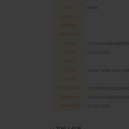
發言人
陳沛宇
資本額(仟元)
-
普通股股本
-
經營業務內容
-
公司地址
台北市松山區敦化南路1段6
公司電話
02-2717-5555
公司網址
-
英文全稱
Yuanta Taiwan Value Hig
英文地址
-
股票過戶機構
元大證券投資信託股份有
過戶機構地址
台北市松山區敦化南路1段6
過戶機構電話
02-2717-5555