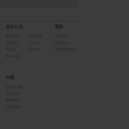
股市公告
選股
新掛牌股
除權除息
快速選股
停券預告
法說會
推薦選股
警示股
股東會
我的選股條件
股票抽籤
外匯
全球匯率數
熱門匯率
即時新聞
經濟數據