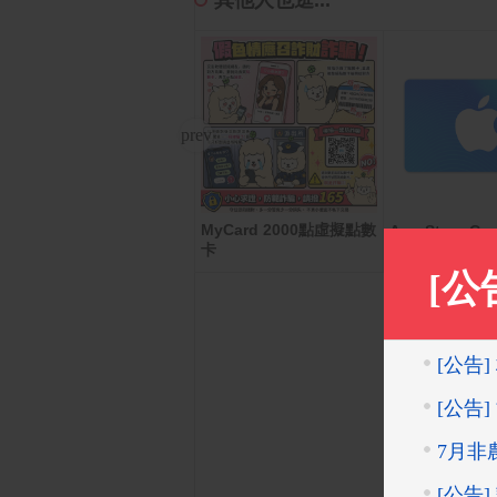
其他人也逛...
MyCard 2000點虛擬點數
Panasonic國際牌 日製旗
App Store Car
- 數位序號
卡
艦掌上型五枚刃電鬍刀 E
S-PV3A