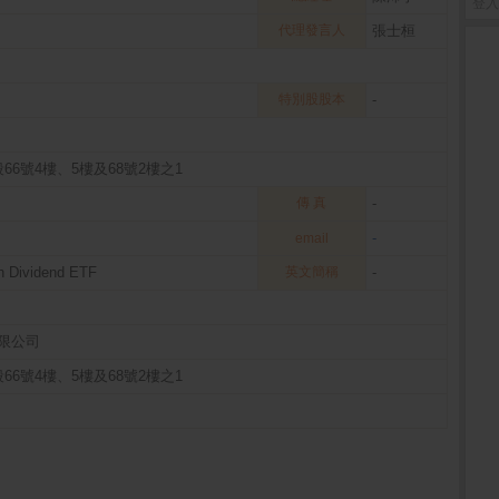
登入
代理發言人
張士桓
特別股股本
-
6號4樓、5樓及68號2樓之1
傳 真
-
-
email
h Dividend ETF
英文簡稱
-
限公司
6號4樓、5樓及68號2樓之1