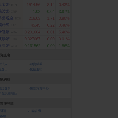
以太幣
1914.56
8.12
0.43%
ETH
瑞波幣
1.02
-0.04
-3.87%
XRP
特幣現金
216.03
1.71
0.80%
BCH
萊特幣
45.49
0.22
0.48%
LTC
卡達幣
0.201604
0.01
5.40%
ADA
波場幣
0.327067
0.00
0.01%
TRX
恆星幣
0.161562
0.00
-1.86%
XLM
資訊息
大法人
‧
融資融券
資進出
‧
投信進出
關網站
灣證交所
‧
櫃臺買賣中心
開資訊觀測站
市服務區
問題
‧
功能說明
客服