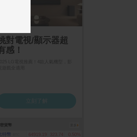
密貨幣
更多
比特幣
64919.19
323.74
0.50%
BTC