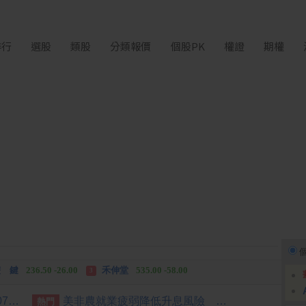
排行
選股
類股
分類報價
個股PK
權證
期權
中化生
35.75 +3.25
柏 騰
28.15 +2.55
2
3
 鍵
236.50 -26.00
禾伸堂
535.00 -58.00
3
 湖
11,110.00 +1,010.00
柏 騰
28.15 +2.55
3
[公告] 立達:公告本公司2026年07月份自結合併營收
美非農就業疲弱降低升息風險 歐股收紅
熱門