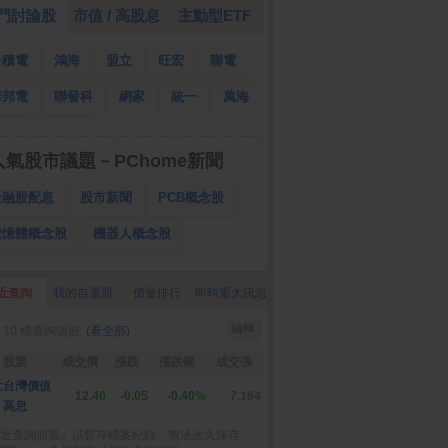
門討論股
市值 / 高股息
主動型ETF
台積電
鴻海
盟立
旺宏
聯電
華邦電
聯發科
網家
統一
萬海
南亞
國泰金
人氣股市議題－PChome新聞
金融股配息
股市新聞
PCB概念股
記憶體概念股
機器人概念股
低軌衛星概念股
CPO、BBU概念股
近查詢
我的自選股
價量排行
即時重大訊息
025金融股配息
AI眼鏡概念股
編輯
 10 檔查詢個股
(看全部)
降息概念股
儲能概念股
甲骨文概念股
股票
成交價
漲跌
漲跌幅
成交張
股東會紀念品
大台灣價值
12.40
-0.05
-0.40%
7,164
高息
近查詢個股』以暫存檔案紀錄，無法永久保存，