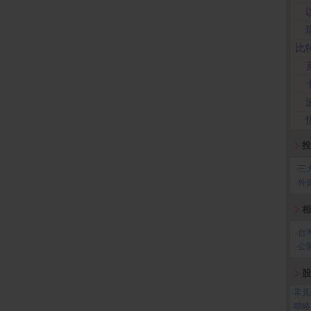
比
投
‧
三
‧
外
相
‧
台
‧
公
股
‧
常見
‧
聯絡