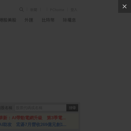
新聞
PChome
登入
港股美股
外匯
比特幣
除權息
個股名稱
華新：AI帶動電網升級 第3季電...
AI助攻 宏碁7月營收269億元創1...