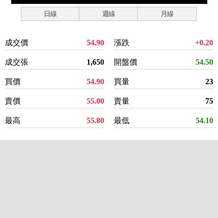
日線
週線
月線
成交價
54.90
漲跌
+0.20
成交張
1,650
開盤價
54.50
買價
54.90
買量
23
賣價
55.00
賣量
75
最高
55.80
最低
54.10