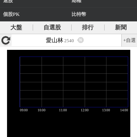
選股
期權
個股PK
比特幣
大盤
自選股
排行
新聞
愛山林
+自選
N
2540