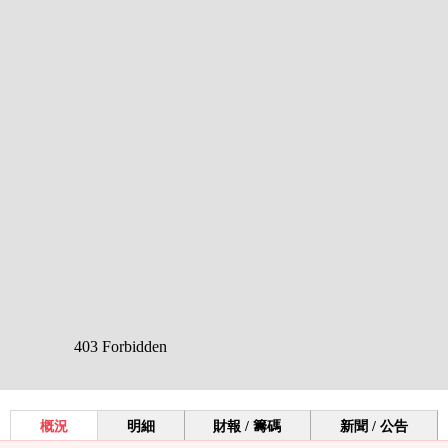
概況
明細
財報 / 籌碼
新聞 / 公告