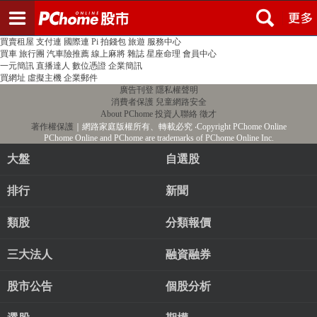
登入
註冊
PChome首頁
線上購物
24h購物
書店
露天拍賣
比比昂代購
新聞
/
氣象
股市
個人新聞台
廣告刊登
加入聯播網
全球購物
買賣租屋
支付連
國際連
Pi 拍錢包
旅遊
服務中心
買車
旅行團
汽車險推薦
線上麻將
雜誌
星座命理
會員中心
一元簡訊
直播達人
數位憑證
企業簡訊
買網址
虛擬主機
企業郵件
廣告刊登
隱私權聲明
消費者保護
兒童網路安全
About PChome
投資人聯絡
徵才
著作權保護
｜網路家庭版權所有、轉載必究
‧Copyright PChome Online
PChome Online and PChome are trademarks of PChome Online Inc.
大盤
自選股
排行
新聞
類股
分類報價
三大法人
融資融券
股市公告
個股分析