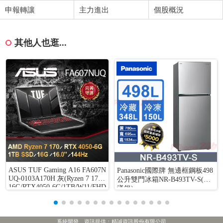
申報轉讓
主力進出
個股概況
其他人也逛...
ASUS TUF Gaming A16 FA607N
Panasonic國際牌 無邊框鋼板498
UQ-0103A170H 灰(Ryzen 7 170/
公升雙門冰箱NR-B493TV-S(晶
16G/RTX4050-6G/1TB/W11/FHD
漾銀)
+/144Hz/16)
系統開發、資訊提供：精誠資訊股份有限公司