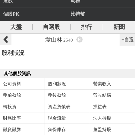
選股
期權
個股PK
比特幣
大盤
自選股
排行
新聞
愛山林
+自選
N
2540
股利狀況
其他個股資訊
公司資料
股利狀況
營業收入
稅前盈餘
稅後盈餘
營收結構
轉投資
資產負債表
損益表
財務比率
現金流量
法人持股
融資融券
集保庫存
董監持股