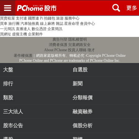
登入
註冊
PChome首頁
線上購物
24h購物
書店
露天拍賣
比比昂代購
新聞
/
氣象
股市
個人新聞台
廣告刊登
加入聯播網
全球購物
買賣租屋
支付連
國際連
Pi 拍錢包
旅遊
服務中心
買車
旅行團
汽車險推薦
線上麻將
雜誌
星座命理
會員中心
一元簡訊
直播達人
數位憑證
企業簡訊
買網址
虛擬主機
企業郵件
廣告刊登
隱私權聲明
消費者保護
兒童網路安全
About PChome
投資人聯絡
徵才
著作權保護
｜網路家庭版權所有、轉載必究
‧Copyright PChome Online
PChome Online and PChome are trademarks of PChome Online Inc.
大盤
自選股
排行
新聞
類股
分類報價
三大法人
融資融券
股市公告
個股分析