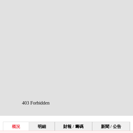
概況
明細
財報 / 籌碼
新聞 / 公告