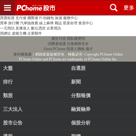
登入
註冊
PChome首頁
線上購物
24h購物
書店
露天拍賣
比比昂代購
新聞
/
氣象
股市
個人新聞台
廣告刊登
加入聯播網
全球購物
買賣租屋
支付連
國際連
Pi 拍錢包
旅遊
服務中心
買車
旅行團
汽車險推薦
線上麻將
雜誌
星座命理
會員中心
一元簡訊
直播達人
數位憑證
企業簡訊
買網址
虛擬主機
企業郵件
廣告刊登
隱私權聲明
消費者保護
兒童網路安全
About PChome
投資人聯絡
徵才
著作權保護
｜網路家庭版權所有、轉載必究
‧Copyright PChome Online
PChome Online and PChome are trademarks of PChome Online Inc.
大盤
自選股
排行
新聞
類股
分類報價
三大法人
融資融券
股市公告
個股分析