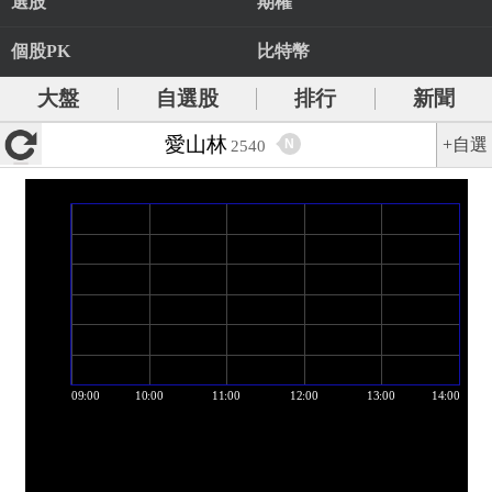
選股
期權
個股PK
比特幣
大盤
自選股
排行
新聞
愛山林
+自選
N
2540