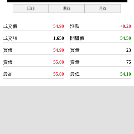
日線
週線
月線
成交價
54.90
漲跌
+0.20
成交張
1,650
開盤價
54.50
買價
54.90
買量
23
賣價
55.00
賣量
75
最高
55.80
最低
54.10