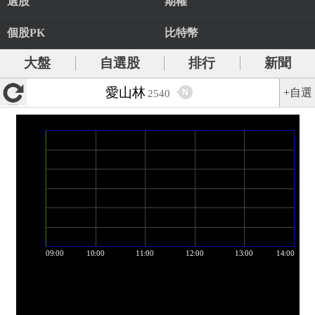
選股
期權
個股PK
比特幣
大盤
自選股
排行
新聞
愛山林
+自選
N
2540