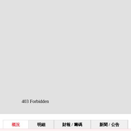
概況
明細
財報 / 籌碼
新聞 / 公告