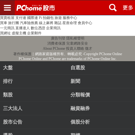
登入
註冊
PChome首頁
線上購物
24h購物
書店
露天拍賣
比比昂代購
新聞
/
氣象
股市
個人新聞台
廣告刊登
加入聯播網
全球購物
買賣租屋
支付連
國際連
Pi 拍錢包
旅遊
服務中心
買車
旅行團
汽車險推薦
線上麻將
雜誌
星座命理
會員中心
一元簡訊
直播達人
數位憑證
企業簡訊
買網址
虛擬主機
企業郵件
廣告刊登
隱私權聲明
消費者保護
兒童網路安全
About PChome
投資人聯絡
徵才
著作權保護
｜網路家庭版權所有、轉載必究
‧Copyright PChome Online
PChome Online and PChome are trademarks of PChome Online Inc.
大盤
自選股
排行
新聞
類股
分類報價
三大法人
融資融券
股市公告
個股分析