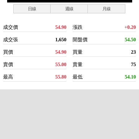
日線
週線
月線
成交價
54.90
漲跌
+0.20
成交張
1,650
開盤價
54.50
買價
54.90
買量
23
賣價
55.00
賣量
75
最高
55.80
最低
54.10