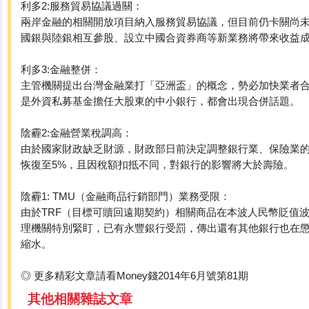
利多2:服務貿易協議過關：
兩岸金融的相關開放項目納入服務貿易協議，但目前仍卡關尚
國銀與陸銀相互參股、設立中國合資券商等新業務將帶來收益
利多3:金融整併：
主管機關提出台灣金融業打「亞洲盃」的概念，勢必加快業者
是外資私募基金擔任大股東的中小銀行，都會出現合併話題。
陰霾2:金融營業稅調高：
由於國家財政缺乏財源，財政部日前決定調整銀行業、保險業的
恢復至5%，且因稅額扣抵不同，對銀行的影響將大於壽險。
陰霾1: TMU（金融商品行銷部門）業務受限：
由於TRF（目標可贖回遠期契約）相關商品在本波人民幣貶值
理機關特別緊盯，已有永豐銀行受罰，傳出還有其他銀行也在
縮水。
◎ 更多精彩文章請看Money錢2014年6月號第81期
其他相關雜誌文章