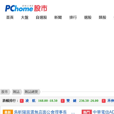
首頁
大盤
自選股
新聞
排行
選股
類股
股市
雜誌
雜誌總覽
漲幅排行：
川 湖
11,110.00 +1,010.00
中化生
35.75 +3.25
1
2
3
跌幅排行：
凌 航
168.00 -18.50
雙 鍵
236.50 -26.00
禾
1
2
3
漲停排行：
中化生
35.75 +3.25
川 湖
11,110.00 +1,010.00
1
2
3
吳昕陽當選無店面公會理事長 聚焦AI永續資安發展
最新
熱門