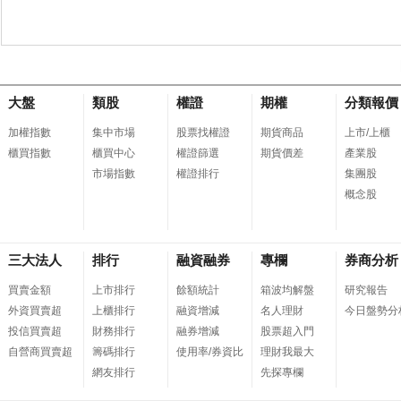
大盤
類股
權證
期權
分類報價
加權指數
集中市場
股票找權證
期貨商品
上市/上櫃
櫃買指數
櫃買中心
權證篩選
期貨價差
產業股
市場指數
權證排行
集團股
概念股
三大法人
排行
融資融券
專欄
券商分析
買賣金額
上市排行
餘額統計
箱波均解盤
研究報告
外資買賣超
上櫃排行
融資增減
名人理財
今日盤勢分
投信買賣超
財務排行
融券增減
股票超入門
自營商買賣超
籌碼排行
使用率/券資比
理財我最大
網友排行
先探專欄