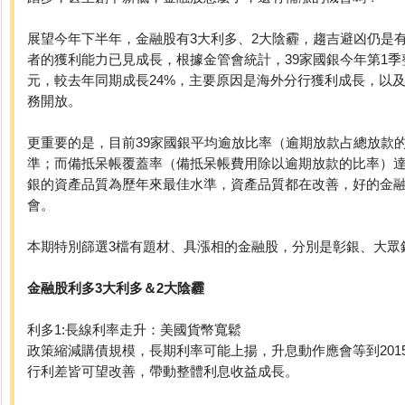
展望今年下半年，金融股有3大利多、2大陰霾，趨吉避凶仍是
者的獲利能力已見成長，根據金管會統計，39家國銀今年第1季整
元，較去年同期成長24%，主要原因是海外分行獲利成長，以及
務開放。
更重要的是，目前39家國銀平均逾放比率（逾期放款占總放款的比
準；而備抵呆帳覆蓋率（備抵呆帳費用除以逾期放款的比率）達3
銀的資產品質為歷年來最佳水準，資產品質都在改善，好的金
會。
本期特別篩選3檔有題材、具漲相的金融股，分別是彰銀、大眾
金融股利多3大利多＆2大陰霾
利多1:長線利率走升：美國貨幣寬鬆
政策縮減購債規模，長期利率可能上揚，升息動作應會等到201
行利差皆可望改善，帶動整體利息收益成長。