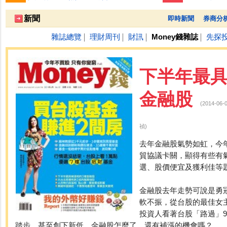
跌停排行：
凌 航
168.00 -18.50
雙 鍵
236.50 -26.00
勤
1
2
3
新聞
即時新聞
券商分
雜誌總覽
理財周刊
財訊
Money錢雜誌
先探
│
│
│
│
下半年最具
金融股
(2014-
禎)
去年金融股氣勢如虹，今
貿協議卡關，顯得有些有
選、股價便宜及獲利佳等
金融股去年走勢可說是勇
軟不振，從台股的最佳女
投資人看著台股「路過」
踏步，甚至創下新低，金融股怎麼了，還有補漲的機會嗎？