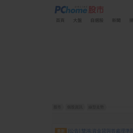
首頁
大盤
自選股
新聞
股市
個股資訊
線型走勢
最新