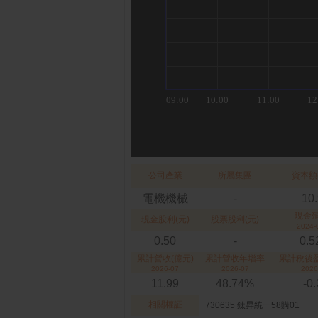
公司產業
所屬集團
資本額
電機機械
-
10
現金
現金股利(元)
股票股利(元)
2024-
0.50
-
0.
累計營收(億元)
累計營收年增率
累計稅後盈
2026-07
2026-07
2026
11.99
48.74%
-0
相關權証
730635 鈦昇統一58購01