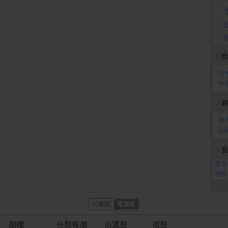
投
‧
三
‧
外
相
‧
台
‧
公
股
‧
常見
‧
聯絡
行動版
電腦版
期權
分類報價
自選股
個股