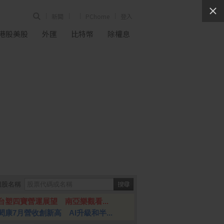
新聞
PChome
登入
港股美股
外匯
比特幣
除權息
個股名稱
台塑四寶營運展望 南亞樂觀看...
閎康7月營收創新高 AI升級和半...