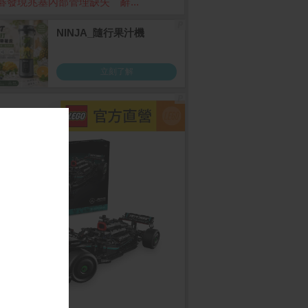
碁發現兆基內部管理缺失 辭...