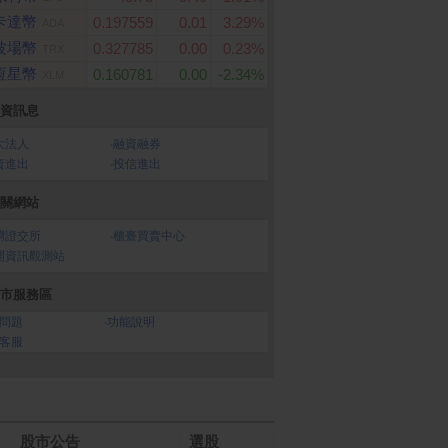
卡達幣
0.197559
0.01
3.29%
ADA
波場幣
0.327785
0.00
0.23%
TRX
恆星幣
0.160781
0.00
-2.34%
XLM
資訊息
大法人
‧
融資融券
資進出
‧
投信進出
關網站
灣證交所
‧
櫃臺買賣中心
開資訊觀測站
市服務區
問題
‧
功能說明
客服
股市公告
選股