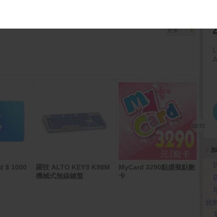
先探投資週刊)
更多
加
d $ 1000
羅技 ALTO KEYS K98M
MyCard 3290點虛擬點數
Sams
G (1
機械式無線鍵盤
卡
比