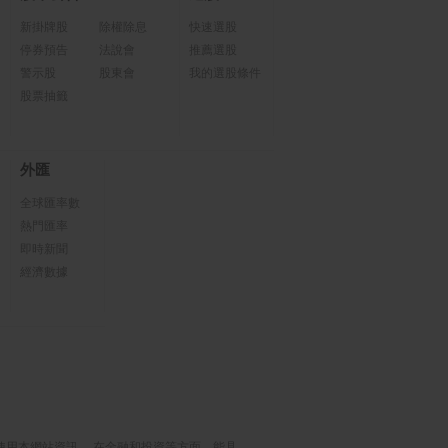
新掛牌股
除權除息
快速選股
停券預告
法說會
推薦選股
警示股
股東會
我的選股條件
股票抽籤
外匯
全球匯率數
熱門匯率
即時新聞
經濟數據
使用本網站資訊， 在金融和投資等方面，能具