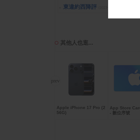
東違約西降評
(2023-10-26 15:15:40 
其他人也逛...
Apple iPhone 17 Pro (2
ACER EK271 P6 節能護
App Store Car
56G)
- 數位序號
眼螢幕(27型/FHD/144Hz/
1ms/HDMI/VGA/IPS)