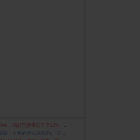
時中：高齡勞參率若升至25% ...
俊顯：去年經濟成長逾8% 電...