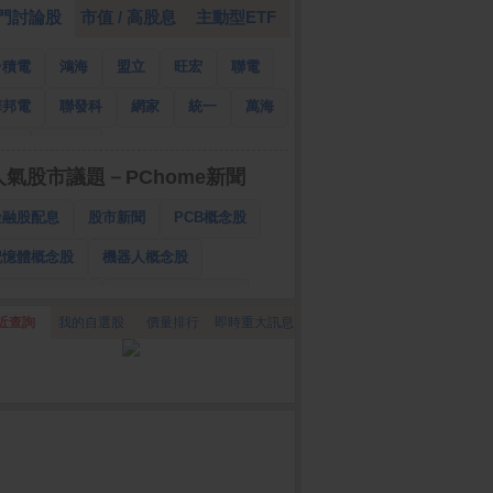
門討論股
市值 / 高股息
主動型ETF
台積電
鴻海
盟立
旺宏
聯電
華邦電
聯發科
網家
統一
萬海
南亞
國泰金
人氣股市議題－PChome新聞
金融股配息
股市新聞
PCB概念股
記憶體概念股
機器人概念股
低軌衛星概念股
CPO、BBU概念股
近查詢
我的自選股
價量排行
即時重大訊息
025金融股配息
AI眼鏡概念股
降息概念股
儲能概念股
甲骨文概念股
股東會紀念品