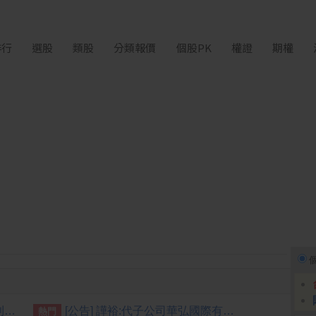
排行
選股
類股
分類報價
個股PK
權證
期權
[公告] 雙鴻:資金貸與答處理準則第二十二條第一項第一款應公告申報事項
[公告] 譁裕:代子公司華弘國際有限公司公告資金貸與事宜
熱門