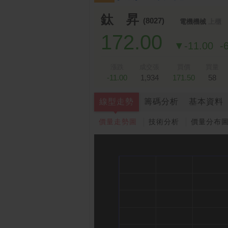
鈦 昇
(8027)
電機機械
上櫃
172.00
▼-11.00
-
漲跌
成交張
買價
買量
-11.00
1,934
171.50
58
線型走勢
籌碼分析
基本資料
價量走勢圖
技術分析
價量分布