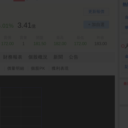
熱
更新報價
3.41
+ 加自選
6.01%
億
賣價
賣量
開盤
最高
最低
昨收
172.00
1
181.50
182.00
172.00
183.00
財務報表
個股概況
新聞
公告
圖
價量明細
個股PK
獲利表現
最
2