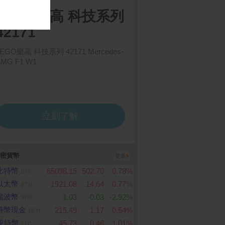
密貨幣
更多
比特幣
65098.15
502.70
0.78%
BTC
ung Galaxy A57 5
倍潔雅純萃柔感抽取式衛
全家3000元虛擬禮物
2G/256G)
生紙(200抽x12包x5袋)
以太幣
1921.08
14.64
0.77%
ETH
瑞波幣
1.03
-0.03
-2.92%
XRP
特幣現金
215.49
1.17
0.54%
BCH
萊特幣
45.73
0.46
1.01%
LTC