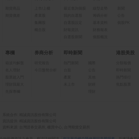
期貨商品
上市/上櫃
最近查詢個股
線型走勢
新聞
期貨價差
產業股
我的自選股
籌碼分析
公告
集團股
自選股設定
基本資料
個股PK
概念股
財報資訊
財務報表
自選股新聞
個股概況
專欄
券商分析
即時新聞
港股美股
箱波均解盤
研究報告
熱門新聞
國際
分類報價
名人理財
今日盤勢分析
台股
公告
即時新聞
股票超入門
產業
其他
熱門排行
理財我最大
未上市
財經
焦點股票
先探專欄
理財
系統合作: 精誠資訊股份有限公司
資訊提供: 精誠資訊股份有限公司
資料來源: 台灣證券交易所, 櫃買中心, 台灣期貨交易所
金融報價資訊之會員，務請詳細閱讀「
資訊用戶權益暨使用同意聲明書
」並建議會員