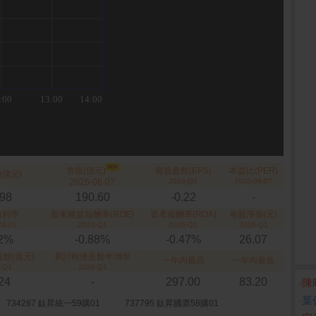
市值(億元)
每股盈餘(EPS)
本益比(PER)
(億元)
2026-08-07
2026-Q1
2026-08-07
.98
190.60
-0.22
-
殖利率
股東權益報酬率(ROE)
資產報酬率(ROA)
每股淨值(元)
04-01
2026-Q1
2026-Q1
2026-Q1
52%
-0.88%
-0.47%
26.07
餘(億元)
累計稅後盈餘年增率
一年內最高
一年內最低
-Q1
2026-Q1
.24
-
297.00
83.20
‧
陳
‧
葉
734287 鈦昇統一59購01
737795 鈦昇國票58購01