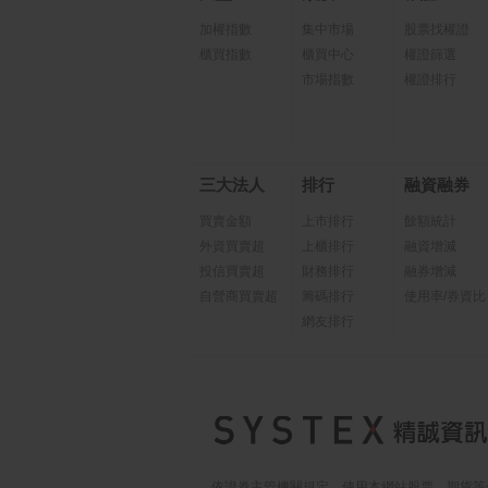
加權指數
集中市場
股票找權證
櫃買指數
櫃買中心
權證篩選
市場指數
權證排行
三大法人
排行
融資融券
買賣金額
上市排行
餘額統計
外資買賣超
上櫃排行
融資增減
投信買賣超
財務排行
融券增減
自營商買賣超
籌碼排行
使用率/券資比
網友排行
依證券主管機關規定，使用本網站股票、期貨等