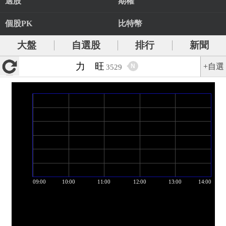
選股
期權
個股PK
比特幣
大盤
自選股
排行
新聞
力 旺
+自選
N
3529