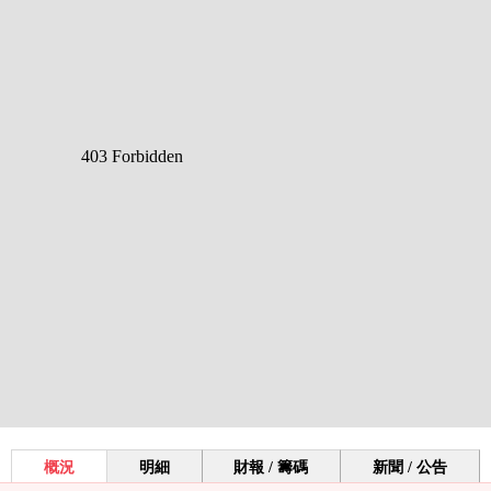
概況
明細
財報 / 籌碼
新聞 / 公告