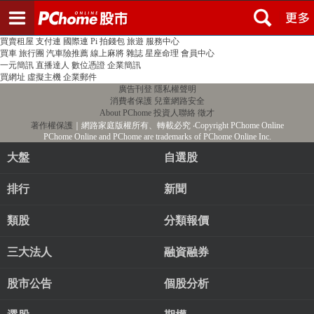
登入
註冊
PChome首頁
線上購物
24h購物
書店
露天拍賣
比比昂代購
新聞
/
氣象
股市
個人新聞台
廣告刊登
加入聯播網
全球購物
買賣租屋
支付連
國際連
Pi 拍錢包
旅遊
服務中心
買車
旅行團
汽車險推薦
線上麻將
雜誌
星座命理
會員中心
一元簡訊
直播達人
數位憑證
企業簡訊
買網址
虛擬主機
企業郵件
廣告刊登
隱私權聲明
消費者保護
兒童網路安全
About PChome
投資人聯絡
徵才
著作權保護
｜網路家庭版權所有、轉載必究
‧Copyright PChome Online
PChome Online and PChome are trademarks of PChome Online Inc.
大盤
自選股
排行
新聞
類股
分類報價
三大法人
融資融券
股市公告
個股分析