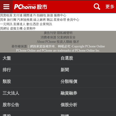
登入
註冊
PChome首頁
線上購物
24h購物
書店
露天拍賣
比比昂代購
新聞
/
氣象
股市
個人新聞台
廣告刊登
加入聯播網
全球購物
買賣租屋
支付連
國際連
Pi 拍錢包
旅遊
服務中心
買車
旅行團
汽車險推薦
線上麻將
雜誌
星座命理
會員中心
一元簡訊
直播達人
數位憑證
企業簡訊
買網址
虛擬主機
企業郵件
廣告刊登
隱私權聲明
消費者保護
兒童網路安全
About PChome
投資人聯絡
徵才
著作權保護
｜網路家庭版權所有、轉載必究
‧Copyright PChome Online
PChome Online and PChome are trademarks of PChome Online Inc.
大盤
自選股
排行
新聞
類股
分類報價
三大法人
融資融券
股市公告
個股分析