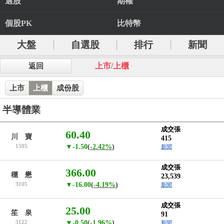
選股
期權
個股PK
比特幣
大盤
自選股
排行
新聞
上市/上櫃
返回
上市
上櫃
成份股
半導體業
成交張
60.40
川 寶
415
1595
▼-1.50
(
-2.42%
)
新聞
成交張
366.00
穩 懋
23,539
3105
▼-16.00
(
-4.19%
)
新聞
成交張
25.00
笙 泉
91
3122
▼-0.50
(
-1.96%
)
新聞