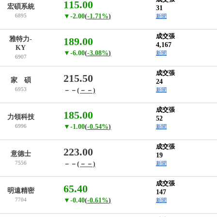
115.00
宏碩系統
31
6895
▼-2.00
(
-1.71%
)
新聞
成交張
雅特力-
189.00
4,167
KY
▼-6.00
(
-3.08%
)
新聞
6907
成交張
215.50
家 碩
24
6953
－－
(－－)
新聞
成交張
185.00
力領科技
52
6996
▼-1.00
(
-0.54%
)
新聞
成交張
223.00
意德士
19
7556
－－
(－－)
新聞
成交張
65.40
明遠精密
147
7704
▼-0.40
(
-0.61%
)
新聞