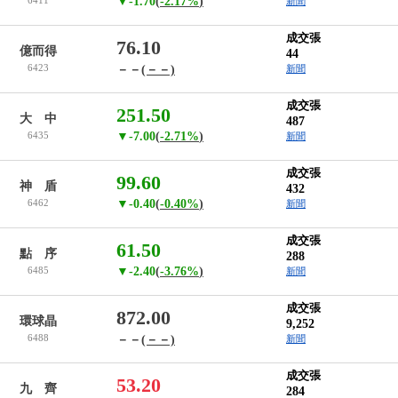
6411
▼-1.70
(
-2.17%
)
新聞
成交張
76.10
億而得
44
6423
－－
(－－)
新聞
成交張
251.50
大 中
487
6435
▼-7.00
(
-2.71%
)
新聞
成交張
99.60
神 盾
432
6462
▼-0.40
(
-0.40%
)
新聞
成交張
61.50
點 序
288
6485
▼-2.40
(
-3.76%
)
新聞
成交張
872.00
環球晶
9,252
6488
－－
(－－)
新聞
成交張
53.20
九 齊
284