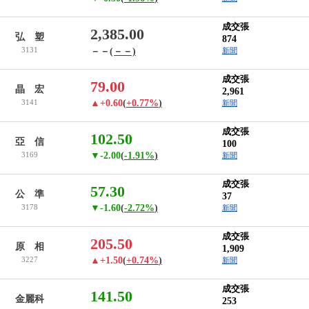
成交張
2,385.00
弘 塑
874
3131
－－
(－－)
新聞
成交張
79.00
晶 宏
2,961
3141
▲+0.60
(
+0.77%
)
新聞
成交張
102.50
亞 信
100
3169
▼-2.00
(
-1.91%
)
新聞
成交張
57.30
公 準
37
3178
▼-1.60
(
-2.72%
)
新聞
成交張
205.50
原 相
1,909
3227
▲+1.50
(
+0.74%
)
新聞
成交張
141.50
金麗科
253