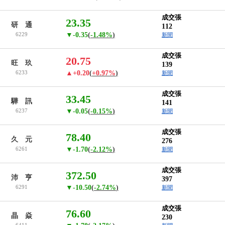
成交張
23.35
研 通
112
6229
▼-0.35
(
-1.48%
)
新聞
成交張
20.75
旺 玖
139
6233
▲+0.20
(
+0.97%
)
新聞
成交張
33.45
驊 訊
141
6237
▼-0.05
(
-0.15%
)
新聞
成交張
78.40
久 元
276
6261
▼-1.70
(
-2.12%
)
新聞
成交張
372.50
沛 亨
397
6291
▼-10.50
(
-2.74%
)
新聞
成交張
76.60
晶 焱
230