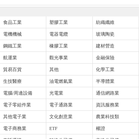
食品工業
塑膠工業
紡織纖維
電機機械
電器電纜
玻璃陶瓷
鋼鐵工業
橡膠工業
建材營造
航運業
觀光事業
金融保險
貿易百貨
其他
化學工業
生技醫療
油電燃氣業
半導體業
電腦/周邊設備
光電業
通信網路業
電子零組件業
電子通路業
資訊服務業
其他電子業
文化創意業
農業科技類
電子商務業
ETF
權證