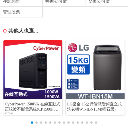
存託憑證
轉換公司債
交換公司債
管理股票
其他人也逛...
CyberPower 1500VA 在線互動式
LG樂金 15公斤智慧變頻直立式
正弦波不斷電系統(CP1500PFCL
洗衣機WT-IBN15M(曜石黑)
CDa)