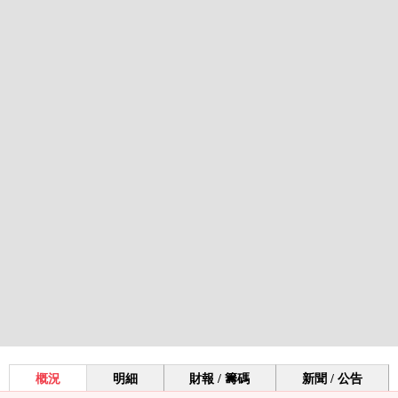
概況
明細
財報 / 籌碼
新聞 / 公告