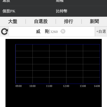
選股
期權
個股PK
比特幣
大盤
自選股
排行
新聞
威 剛
+自選
N
3260