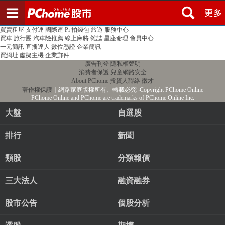
登入
註冊
PChome首頁
線上購物
24h購物
書店
露天拍賣
比比昂代購
新聞
/
氣象
股市
個人新聞台
廣告刊登
加入聯播網
全球購物
買賣租屋
支付連
國際連
Pi 拍錢包
旅遊
服務中心
買車
旅行團
汽車險推薦
線上麻將
雜誌
星座命理
會員中心
一元簡訊
直播達人
數位憑證
企業簡訊
買網址
虛擬主機
企業郵件
廣告刊登
隱私權聲明
消費者保護
兒童網路安全
About PChome
投資人聯絡
徵才
著作權保護
｜網路家庭版權所有、轉載必究
‧Copyright PChome Online
PChome Online and PChome are trademarks of PChome Online Inc.
大盤
自選股
排行
新聞
類股
分類報價
三大法人
融資融券
股市公告
個股分析