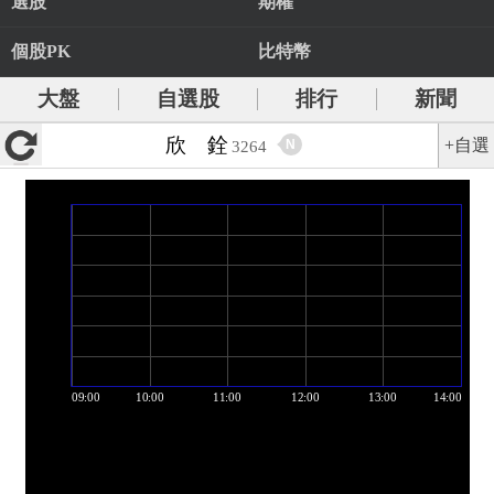
選股
期權
個股PK
比特幣
大盤
自選股
排行
新聞
欣 銓
+自選
N
3264