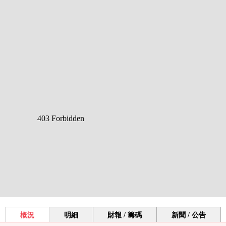
概況
明細
財報 / 籌碼
新聞 / 公告