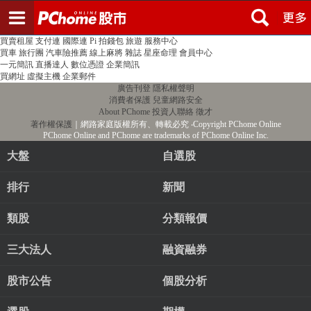
登入
註冊
PChome首頁
線上購物
24h購物
書店
露天拍賣
比比昂代購
新聞
/
氣象
股市
個人新聞台
廣告刊登
加入聯播網
全球購物
買賣租屋
支付連
國際連
Pi 拍錢包
旅遊
服務中心
買車
旅行團
汽車險推薦
線上麻將
雜誌
星座命理
會員中心
一元簡訊
直播達人
數位憑證
企業簡訊
買網址
虛擬主機
企業郵件
廣告刊登
隱私權聲明
消費者保護
兒童網路安全
About PChome
投資人聯絡
徵才
著作權保護
｜網路家庭版權所有、轉載必究
‧Copyright PChome Online
PChome Online and PChome are trademarks of PChome Online Inc.
大盤
自選股
排行
新聞
類股
分類報價
三大法人
融資融券
股市公告
個股分析