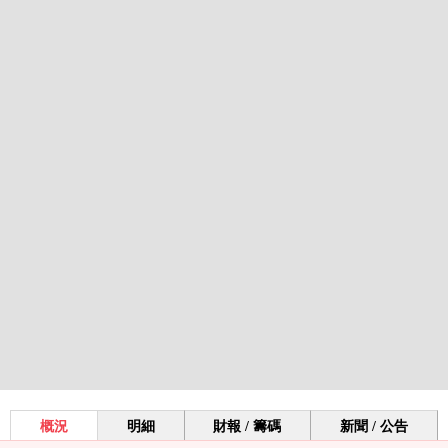
概況
明細
財報 / 籌碼
新聞 / 公告