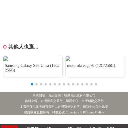
其他人也逛...
Samsung Galaxy S26 Ultra (12G/
motorola edge70 (12G/256G)
256G)
系統開發、資訊提供：精誠資訊股份有限公司
台股處置新制10日上路 不禁當沖 縮短關禁閉
最新新聞
資料來源：台灣證券交易所、櫃買中心、台灣期貨交易所
本資料僅供參考所有資料以台灣證券交易所、櫃買中心公告為準
[公告] 藥華藥:本公司於115/8/8召開重大訊息說明記者會內容：本公司接獲國際商會國際仲裁院之第二階段「部分仲裁判斷」
最新新聞
網路家庭版權所有、轉載必究 Copyright © PChome Online
[公告] 德麥:公告本公司董事會補選第二屆永續發展委員會委員一席
最新新聞