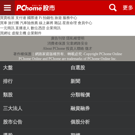
登入
註冊
PChome首頁
線上購物
24h購物
書店
露天拍賣
比比昂代購
新聞
/
氣象
股市
個人新聞台
廣告刊登
加入聯播網
全球購物
買賣租屋
支付連
國際連
Pi 拍錢包
旅遊
服務中心
買車
旅行團
汽車險推薦
線上麻將
雜誌
星座命理
會員中心
一元簡訊
直播達人
數位憑證
企業簡訊
買網址
虛擬主機
企業郵件
廣告刊登
隱私權聲明
消費者保護
兒童網路安全
About PChome
投資人聯絡
徵才
著作權保護
｜網路家庭版權所有、轉載必究
‧Copyright PChome Online
PChome Online and PChome are trademarks of PChome Online Inc.
大盤
自選股
排行
新聞
類股
分類報價
三大法人
融資融券
股市公告
個股分析