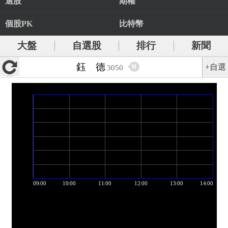
選股
期權
個股PK
比特幣
大盤
自選股
排行
新聞
鈺 德
+自選
N
3050