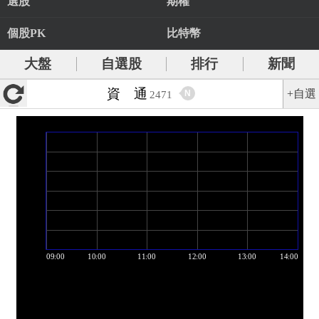
選股
期權
個股PK
比特幣
大盤
自選股
排行
新聞
資 通
+自選
N
2471