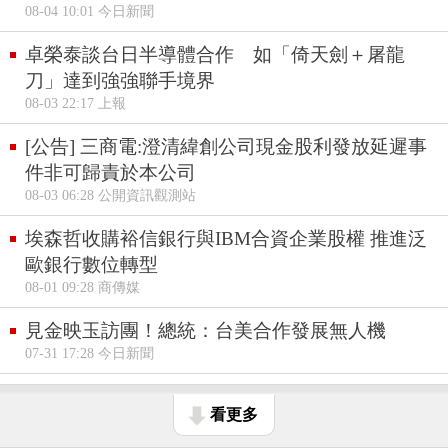
08-04 10:01 今日新聞
卓榮泰談台日半導體合作 如「倚天劍＋屠龍
刀」達到強強聯手境界
08-03 22:17 上報
[公告] 三商電:澄清緯創公司現金股利發放延遲事
件非可歸責於本公司
08-03 06:28 公開資訊觀測站
埃森哲收購裕信銀行與IBM合資企業股權 推進泛
歐銀行數位轉型
08-01 09:28 商傳媒
見金映玉訪團！總統：台美合作發展無人機
07-31 17:28 今日新聞
看更多