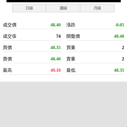
日線
週線
月線
成交價
48.40
漲跌
-0.05
成交張
74
開盤價
48.40
買價
48.35
買量
2
賣價
48.40
賣量
2
最高
49.10
最低
48.35