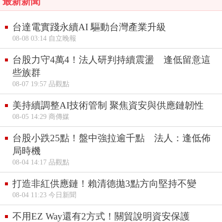
最新新聞
台達電實踐永續AI 驅動台灣產業升級
08-08 03:14 自立晚報
台股力守4萬4！法人研判持續震盪 逢低留意這
些族群
08-07 19:57 品觀點
美持續調整AI技術管制 聚焦資安與供應鏈韌性
08-05 14:29 商傳媒
台股小跌25點！盤中強拉逾千點 法人：逢低佈
局時機
08-04 14:17 品觀點
打造非紅供應鏈！賴清德拋3點方向堅持不變
08-04 11:23 今日新聞
不用EZ Way還有2方式！關貿說明資安保護