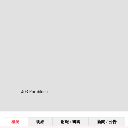
概況
明細
財報 / 籌碼
新聞 / 公告