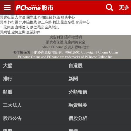
登入
註冊
PChome首頁
線上購物
24h購物
書店
露天拍賣
比比昂代購
新聞
/
氣象
股市
個人新聞台
廣告刊登
加入聯播網
全球購物
買賣租屋
支付連
國際連
Pi 拍錢包
旅遊
服務中心
買車
旅行團
汽車險推薦
線上麻將
雜誌
星座命理
會員中心
一元簡訊
直播達人
數位憑證
企業簡訊
買網址
虛擬主機
企業郵件
廣告刊登
隱私權聲明
消費者保護
兒童網路安全
About PChome
投資人聯絡
徵才
著作權保護
｜網路家庭版權所有、轉載必究
‧Copyright PChome Online
PChome Online and PChome are trademarks of PChome Online Inc.
大盤
自選股
排行
新聞
類股
分類報價
三大法人
融資融券
股市公告
個股分析