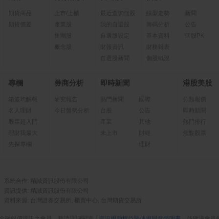
期貨商品
上市/上櫃
最近查詢個股
線型走勢
新聞
期貨價差
產業股
我的自選股
籌碼分析
公告
集團股
自選股設定
基本資料
個股PK
概念股
財報資訊
財務報表
自選股新聞
個股概況
專欄
券商分析
即時新聞
港股美股
箱波均解盤
研究報告
熱門新聞
國際
分類報價
名人理財
今日盤勢分析
台股
公告
即時新聞
股票超入門
產業
其他
熱門排行
理財我最大
未上市
財經
焦點股票
先探專欄
理財
系統合作: 精誠資訊股份有限公司
資訊提供: 精誠資訊股份有限公司
資料來源: 台灣證券交易所, 櫃買中心, 台灣期貨交易所
金融報價資訊之會員，務請詳細閱讀「
資訊用戶權益暨使用同意聲明書
」並建議會員