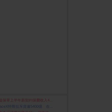
溢保單上半年新契約保費收入4...
paceX特斯拉斥資逾5400億 在...