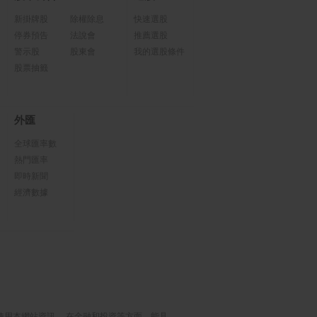
新掛牌股
除權除息
快速選股
停券預告
法說會
推薦選股
警示股
股東會
我的選股條件
股票抽籤
外匯
全球匯率數
熱門匯率
即時新聞
經濟數據
使用本網站資訊， 在金融和投資等方面，能具