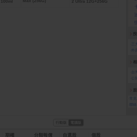
Max (256G)
00ml
2 Ultra 12G+256G
禮即享券
投
‧
三
‧
外
相
‧
台
‧
公
股
‧
常見
‧
聯絡
行動版
電腦版
期權
分類報價
自選股
個股