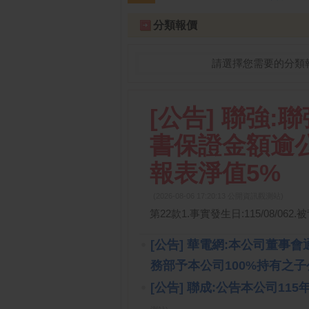
跌停排行：
禾伸堂
534.00 -59.00
凌
1
2
分類報價
請選擇您需要的分類
[公告] 聯強
書保證金額逾
報表淨值5%
(2026-08-06 17:20:13 公開資訊觀測站)
第22款1.事實發生日:115/08/062.被背
[公告] 華電網:本公司董
務部予本公司100%持有之
[公告] 聯成:公告本公司1