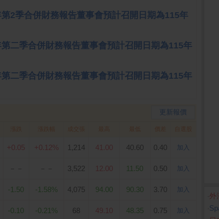
15年第2季合併財務報告董事會預計召開日期為115年
15年第二季合併財務報告董事會預計召開日期為115年
15年第二季合併財務報告董事會預計召開日期為115年
更新報價
漲跌
漲跌幅
成交張
最高
最低
價差
自選股
+0.05
+0.12%
1,214
41.00
40.60
0.40
加入
－－
－－
3,522
12.00
11.50
0.50
加入
-1.50
-1.58%
4,075
94.00
90.30
3.70
加入
‧
外
‧
S
-0.10
-0.21%
68
49.10
48.35
0.75
加入