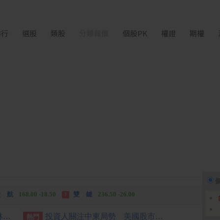
排行
選股
類股
分類報價
個股PK
權證
期權
中化生
35.75 +3.25
柏 騰
28.15 +2.55
2
3
 航
168.00 -18.50
雙 鍵
236.50 -26.00
3
 湖
11,110.00 +1,010.00
柏 騰
28.15 +2.55
3
台新、新光銀明年元旦合併 林維俊：業務發展更均衡
投資人關注中東局勢 美國股市開盤漲跌互見
熱門