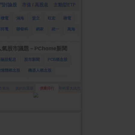
門討論股
市值 / 高股息
主動型ETF
台積電
鴻海
盟立
旺宏
聯電
華邦電
聯發科
網家
統一
萬海
南亞
國泰金
人氣股市議題－PChome新聞
金融股配息
股市新聞
PCB概念股
記憶體概念股
機器人概念股
低軌衛星概念股
CPO、BBU概念股
近查詢
我的自選股
價量排行
即時重大訊息
025金融股配息
AI眼鏡概念股
降息概念股
儲能概念股
甲骨文概念股
股東會紀念品