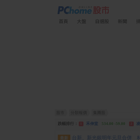
首頁
大盤
自選股
新聞
股市
分類報價
集團股
漲幅排行：
川 湖
11,110.00 +1,010.00
1
跌幅排行：
禾伸堂
534.00 -59.00
凌
1
2
漲停排行：
中化生
35.75 +3.25
川
1
2
最新