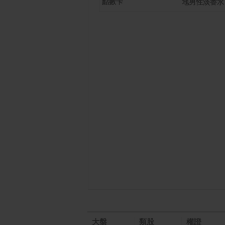
在線互動式 正弦波不斷
點數卡
一般/
地男性淡香水 1
電系統(CP1500PFCLC
Da)
大盤
類股
權證