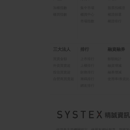
加權指數
集中市場
股票找權證
櫃買指數
櫃買中心
權證篩選
市場指數
權證排行
三大法人
排行
融資融券
買賣金額
上市排行
餘額統計
外資買賣超
上櫃排行
融資增減
投信買賣超
財務排行
融券增減
自營商買賣超
籌碼排行
使用率/券資比
網友排行
依證券主管機關規定，使用本網站股票、期貨等