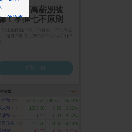
密貨幣
更多
比特幣
64209.34
-386.11
-0.60%
BTC
以太幣
1896.68
-9.76
-0.51%
ETH
瑞波幣
1.02
-0.04
-3.87%
XRP
特幣現金
213.30
-1.02
-0.48%
BCH
樂家康5075元好
【NWT 威技】14吋DC
Google TV Streamer
App
萊特幣
45.37
0.10
0.21%
LTC