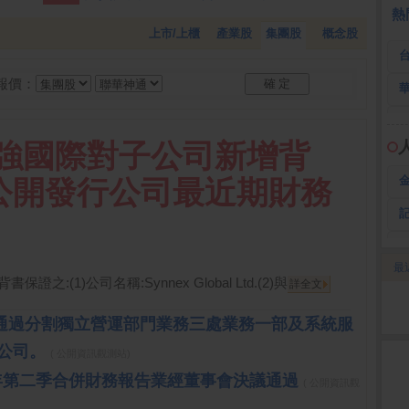
 航
168.00 -18.50
雙 鍵
236.50 -26.00
3
熱
上市/上櫃
產業股
集團股
概念股
報價：
:聯強國際對子公司新增背
公開發行公司最近期財務
最
2
書保證之:(1)公司名稱:Synnex Global Ltd.(2)與
詳全文
事會通過分割獨立營運部門業務三處業務一部及系統服
子公司。
( 公開資訊觀測站)
15年第二季合併財務報告業經董事會決議通過
( 公開資訊觀