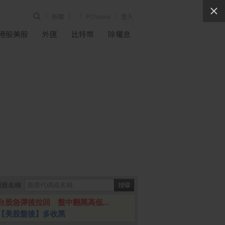
新聞
PChome
登入
港股美股
外匯
比特幣
除權息
個股名稱
台股急彈後拉回 盤中翻黑高低...
【美股盤後】多收黑