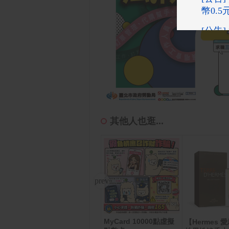
其他人也逛...
MyCard 10000點虛擬
身體噴
CyberPower 1500VA
【Hermes 