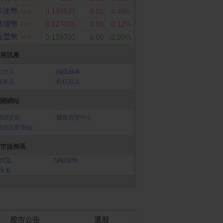
(4K)
1 
(餘額型)
直流變頻電風扇-曜石灰
鋁
卡達幣
0.199837
0.01
4.48%
ADA
運
波場幣
0.327436
0.00
0.12%
TRX
恆星幣
0.159700
0.00
-2.99%
XLM
資訊息
大法人
‧
融資融券
資進出
‧
投信進出
關網站
灣證交所
‧
櫃臺買賣中心
開資訊觀測站
市服務區
問題
‧
功能說明
客服
股市公告
選股