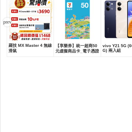
羅技 MX Master 4 無線
刮
【享樂券】統一超商50
vivo Y21 5G (
G) 兩入組
滑鼠
元虛擬商品卡_電子憑證