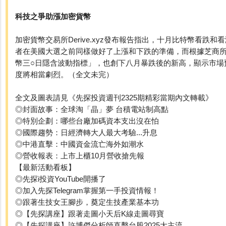
科技之爭助漲加密貨幣
加密貨幣交易所Derive.xyz發布報告指出，十月比特幣看跌
者在美國大選之前同樣做好了上漲和下跌的準備，而根據芝商
幣三○日隱含波動指標」，也創下八月暴跌後的新高，顯示市場
度將相當劇烈。（全文未完）
全文及圖表請見《先探投資週刊2325期精彩當期內文轉載》
◎封面故事：全球淘「晶」夢 台積電站制高點
◎特別企劃：哪些台廠加碼資本支出沒在怕
◎國際趨勢：日經濟轉大人最大考驗...升息
◎中港直擊：中國資金流亡海外如潮水
◎營收報表：上市上櫃10月營收搶先報
【最新活動看板】
◎先探i投資YouTube開播了
◎加入先探Telegram掌握第一手投資情報！
◎跟著生技女王腳步，奠定生技產業基本功
◎【先探講座】跟著走圖小天后K線走圖尋寶
◎【先探講座】許博傑分析師直擊台股2025大主流