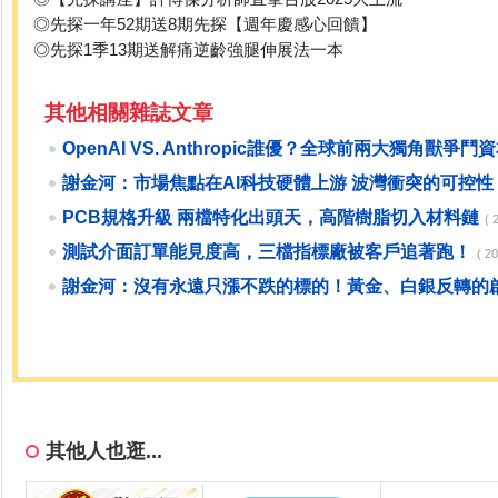
◎先探一年52期送8期先探【週年慶感心回饋】
◎先探1季13期送解痛逆齡強腿伸展法一本
其他相關雜誌文章
OpenAI VS. Anthropic誰優？全球前兩大獨角獸爭鬥
謝金河：市場焦點在AI科技硬體上游 波灣衝突的可控性
PCB規格升級 兩檔特化出頭天，高階樹脂切入材料鏈
(
測試介面訂單能見度高，三檔指標廠被客戶追著跑！
( 
謝金河：沒有永遠只漲不跌的標的！黃金、白銀反轉的
其他人也逛...