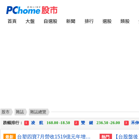
首頁
大盤
自選股
新聞
排行
選股
類股
股市
雜誌
雜誌總覽
漲幅排行：
川 湖
11,110.00 +1,010.00
中化生
35.75 +3.25
1
2
3
跌幅排行：
凌 航
168.00 -18.50
雙 鍵
236.50 -26.00
禾
1
2
3
漲停排行：
中化生
35.75 +3.25
川 湖
11,110.00 +1,010.00
1
2
3
台塑四寶7月營收1519億元年增逾3成 南亞創49個月新高
最新
熱門