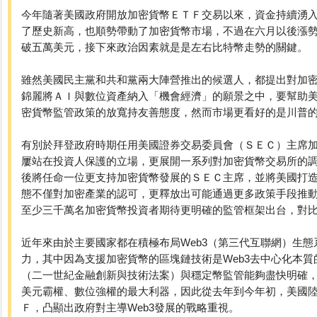
今年隨著美國政府開放加密貨幣ＥＴＦ交易以來，資金持續湧
了歷史新高，也順勢帶動了加密貨幣市場，不過在六月以後漲
破五萬美元，接下來政治因素就是是左右比特幣走勢的關鍵。
雖然美國民主黨和共和黨兩大陣營推出的候選人，都提出對加
錦麗將ＡＩ與數位資產納入「機會經濟」的願景之中，要幫助
密貨幣監管政策的放寬持友善態度，然而市場更看好的是川普
有別於拜登政府時期任用美國證券交易委員會（ＳＥＣ）主席加里·根斯
屢站在投資人保護的立場，更展開一系列對加密貨幣交易所的
後將任命一位更支持加密貨幣發展的ＳＥＣ主席，並將美國打
態不僅對加密產業的認可，更釋放出可能通過更多政策手段推
至少三千萬名加密貨幣投資者期待更明確的監管框架出台，對
近年來由於主要國家都在積極布局Web3（第三代互聯網）生
力，其中因為支援加密貨幣的區塊鏈技術是Web3去中心化本質的
（二一世紀金融創新與技術法案）與穩定幣監管能夠盡快明確
美元霸權、數位強權的最大利器，因此從去年到今年初，美國
Ｆ，凸顯出政府對主導Web3發展的戰略重視。