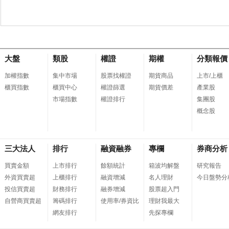
大盤
類股
權證
期權
分類報價
加權指數
集中市場
股票找權證
期貨商品
上市/上櫃
櫃買指數
櫃買中心
權證篩選
期貨價差
產業股
市場指數
權證排行
集團股
概念股
三大法人
排行
融資融券
專欄
券商分析
買賣金額
上市排行
餘額統計
箱波均解盤
研究報告
外資買賣超
上櫃排行
融資增減
名人理財
今日盤勢分
投信買賣超
財務排行
融券增減
股票超入門
自營商買賣超
籌碼排行
使用率/券資比
理財我最大
網友排行
先探專欄