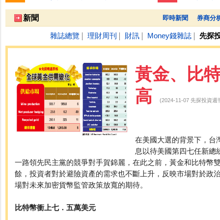
跌停排行：
凌 航
168.00 -18.50
雙 鍵
236.50 -26.00
勤
1
2
3
新聞
即時新聞
券商分
雜誌總覽
理財周刊
財訊
Money錢雜誌
先探
│
│
│
│
黃金、比
高
(2024-11-07 先探投資
在美國大選的背景下，台
息以待美國第四七任新總
一路領先民主黨的競爭對手賀錦麗，在此之前，黃金和比特幣
餘，投資者對於避險資產的需求也不斷上升，反映市場對於政
場對未來加密貨幣監管政策放寬的期待。
比特幣衝上七．五萬美元