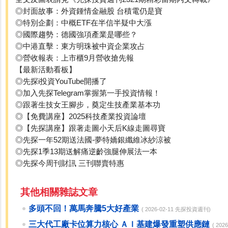
◎封面故事：外資鍾情金融股 台積電仍是寶
◎特別企劃：中概ETF在半信半疑中大漲
◎國際趨勢：德國強項產業是哪些？
◎中港直擊：東方明珠被中資企業攻占
◎營收報表：上市櫃9月營收搶先報
【最新活動看板】
◎先探i投資YouTube開播了
◎加入先探Telegram掌握第一手投資情報！
◎跟著生技女王腳步，奠定生技產業基本功
◎【免費講座】2025科技產業投資論壇
◎【先探講座】跟著走圖小天后K線走圖尋寶
◎先探一年52期送法國-夢特嬌銀纖維冰紗涼被
◎先探1季13期送解痛逆齡強腿伸展法一本
◎先探今周刊財訊 三刊聯賣特惠
其他相關雜誌文章
多頭不回！萬馬奔騰5大好產業
( 2026-02-11 先探投資週刊)
三大代工廠卡位算力核心 ＡＩ基建爆發重塑供應鏈
( 20