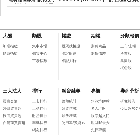
監控設備專用microSD
紙 110抽X30包
XC記憶卡 128GB 公司
貨
大盤
類股
權證
期權
分類報價
加權指數
集中市場
股票找權證
期貨商品
上市/上櫃
櫃買指數
櫃買中心
權證篩選
期貨價差
產業股
市場指數
權證排行
集團股
概念股
三大法人
排行
融資融券
專欄
券商分析
買賣金額
上市排行
餘額統計
箱波均解盤
研究報告
外資買賣超
上櫃排行
融資增減
名人理財
今日盤勢分
投信買賣超
財務排行
融券增減
股票超入門
自營商買賣超
籌碼排行
使用率/券資比
理財我最大
網友排行
先探專欄