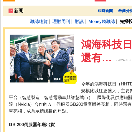
跌停排行：
永悅健康-創
25.25 -2.80
全 友
26.45 -2.90
1
2
新聞
即時新聞
券商分
雜誌總覽
理財周刊
財訊
Money錢雜誌
先探
│
│
│
│
鴻海科技日
還有…
(2024-
今年的鴻海科技日（HHT
規模比以往更盛大，主要
平台（智慧製造、智慧電動車與智慧城市）、國際化及供應鏈
達（Nvidia）合作的ＡＩ伺服器GB200量產版將亮相，同時還有Mo
車亮相，成為眾所矚目的焦點。
GB 200伺服器年底出貨