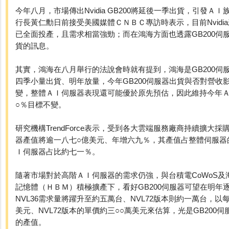
今年八月，市場傳出Nvidia GB200將延後一季出貨，引發ＡＩ族
行長黃仁勳日前接受美國媒體ＣＮＢＣ專訪時表示，目前Nvidia新一
已全面投產，且需求相當強勁；而在鴻海方面也透露GB200伺
貨的訊息。
其實，鴻海在八月舉行的法說會時就有提到，鴻海是GB200伺
四季小量出貨、明年放量，今年GB200伺服器出貨與否對營收影
變，整體ＡＩ伺服器表現還可能優於原先預估，因此維持今年
○％目標不變。
研究機構TrendForce表示，受到各大雲端服務廠商持續擴大
器產值將逾一八七○億美元、年增六九％，其產值占整體伺服器
Ｉ伺服器占比約七一％。
隨著市場對於高階ＡＩ伺服器的需求仍強，與台積電CoWoS
記憶體（ＨＢＭ）積極擴產下，看好GB200伺服器可望在明年逐
NVL36需求量將躍升至約五萬台、NVL72版本則約一萬台，以每
美元、NVL72版本的單價約三○○萬美元來估算，光是GB200
的產值。