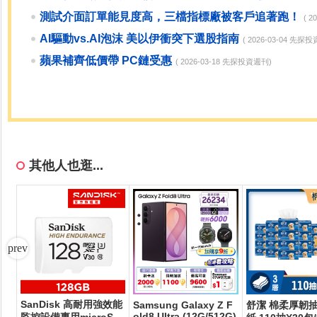
測試介面訂單能見度高，三檔指標廠被客戶追著跑！
( 
AI驅動vs.AI泡沫 美以伊衝突下選股指南
( 2026-03-04 先探
蘋果補齊低價帶 PC鏈受惠
( 2026-03-18 先探投資週刊)
其他人也逛...
SanDisk 高耐用強效能
券
Samsung Galaxy Z F
舒潔 棉柔厚韌
old8 Ultra (12G/512G)