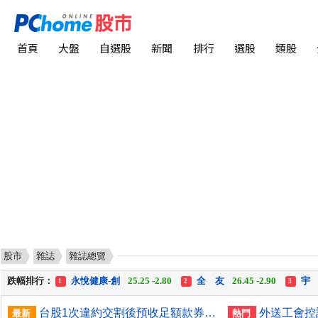
首頁
大盤
自選股
新聞
排行
選股
類股
股市
雜誌
雜誌總覽
漲幅排行：
統 新
187.00 +17.00
富世達
1,760.00 +160.00
1
2
3
跌幅排行：
永悅健康-創
25.25 -2.80
全 友
26.45 -2.90
宇
1
2
3
漲停排行：
統 新
187.00 +17.00
富世達
1,760.00 +160.00
1
2
3
台股1次違約交割後預收足額款券？金管會：研議中
最新
熱門