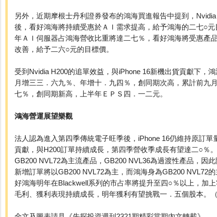
另外，近期摩根士丹利證券發布的鴻海買進報告中提到，Nvidia
後，看好鴻海將持續受惠於ＡＩ需求提高，給予鴻海的二七○元
年ＡＩ伺服器占鴻海營收比重將達二七％，看好鴻海將受惠產
改善，給予二六○元的目標價。
受到Nvidia H200的追單效益，與iPhone 16新機出貨貢獻
月增三三．六九％、年增十．九四％，創同期次高，累計前九
七％，創同期新高，上半年ＥＰＳ四．一二元。
鴻海營運展望樂觀
法人認為進入第四季傳統電子旺季後，iPhone 16仍維持原訂單量，
貢獻，與H200訂單持續成長，第四季營收季成長有望達二○％。另
GB200 NVL72為主流產品，GB200 NVL36為過渡性產品
新增訂單將以GB200 NVL72為主，而鴻海身為GB200 NVL
好鴻海明年在Blackwell系列的市占率將提升至四○％以上，
毛利、獲利表現持續成長，明年獲利有望挑戰一．五個股本。
全文及圖表請見《先探投資週刊2321期精彩當期內文轉載》