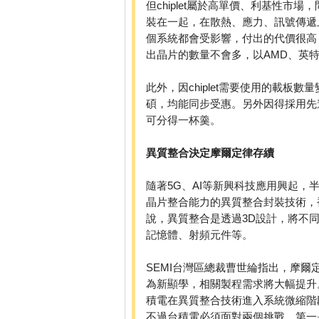
但chiplet屬於高單價、利基性
裝在一起，在散熱、應力、訊號傳遞
個系統都會受影響，付出的代價很高
出晶片的數量不會多，以AMD、英
此外，因chiplet需要使用的載板
碩，均能同步受惠。另外因得採用先
可分得一杯羹。
異質整合決定摩爾定律存續
隨著5G、AI等新興科技應用興起
晶片整合能力的異質整合封裝技術，
說，異質整合是透過3D設計，將不
記憶體、射頻元件等。
SEMI台灣區總裁曹世綸指出，摩
為新顯學，相關製程需求將大幅提升
積電在異質整合技術進入系統微縮階
不過台積電必須面對兩個挑戰，第一