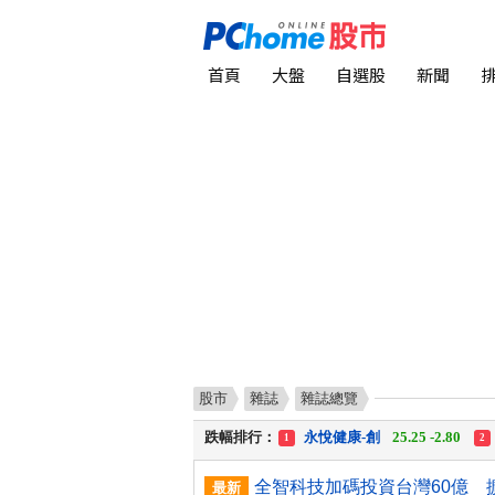
首頁
大盤
自選股
新聞
股市
雜誌
雜誌總覽
漲幅排行：
統 新
187.00 +17.00
1
2
跌幅排行：
永悅健康-創
25.25 -2.80
1
2
漲停排行：
統 新
187.00 +17.00
1
2
最新