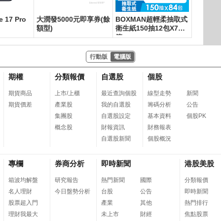
e 17 Pro
大潤發5000元即享券(餘
BOXMAN超輕柔抽取式
【SAN
額型)
衛生紙150抽12包X7串/
128L
箱
箱 （SR
行動版
電腦版
期權
分類報價
自選股
個股
期貨商品
上市/上櫃
最近查詢個股
線型走勢
新聞
期貨價差
產業股
我的自選股
籌碼分析
公告
集團股
自選股設定
基本資料
個股PK
概念股
財報資訊
財務報表
自選股新聞
個股概況
專欄
券商分析
即時新聞
港股美股
箱波均解盤
研究報告
熱門新聞
國際
分類報價
名人理財
今日盤勢分析
台股
公告
即時新聞
股票超入門
產業
其他
熱門排行
理財我最大
未上市
財經
焦點股票