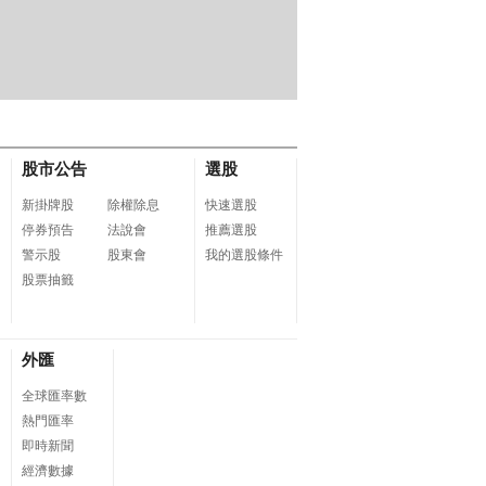
LUX 台灣三洋】
MyCard 10000點虛擬
倍潔雅 純萃柔感抽取式
AC
 一級能效雙門小冰
點數卡
衛生紙(150抽x10包x8
電藍
-C125B1）
袋/箱)
51
FG
股市公告
選股
新掛牌股
除權除息
快速選股
停券預告
法說會
推薦選股
警示股
股東會
我的選股條件
股票抽籤
外匯
全球匯率數
熱門匯率
即時新聞
經濟數據