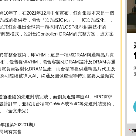
10年了，在2021年12月中旬宣布，鈺創集團本來是一個
次系統的提供者，包含「次系統IC化」、「IC次系統化」，
尤其鈺創推出全球第一顆採用WLCSP微型封裝技術的
商業模式，設計出Controller+DRAM的完整方案，這方案
異質整合技術，即VHM；這是一種將DRAM與邏輯晶片真
術，愛普提供VHM，包含客製化DRAM設計及DRAM與邏
P，力積電負責客製化DRAM生產，而台積電提供邏輯晶片代工及
，將可陸續被導入AI、網通及圖像處理等特別需要大量頻寬
都須透過後段的先進封裝完成，而創意近幾年隨AI、HPC需求
計訂單，並採用台積電CoWoS或SoIC等先進封裝技術，
。（全文未完）
鑑第202201期》
加
局均有銷售