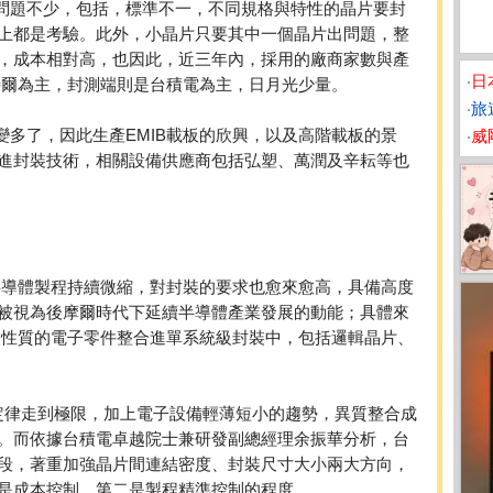
市場，問題不少，包括，標準不一，不同規格與特性的晶片要封
上都是考驗。此外，小晶片只要其中一個晶片出問題，整
，成本相對高，也因此，近三年內，採用的廠商家數與產
‧
日
特爾為主，封測端則是台積電為主，日月光少量。
‧
旅
數量變多了，因此生產EMIB載板的欣興，以及高階載板的景
‧
威
進封裝技術，相關設備供應商包括弘塑、萬潤及辛耘等也
，半導體製程持續微縮，對封裝的要求也愈來愈高，具備高度
被視為後摩爾時代下延續半導體產業發展的動能；具體來
同性質的電子零件整合進單系統級封裝中，包括邏輯晶片、
爾定律走到極限，加上電子設備輕薄短小的趨勢，異質整合成
。而依據台積電卓越院士兼研發副總經理余振華分析，台
段，著重加強晶片間連結密度、封裝尺寸大小兩大方向，
是成本控制，第二是製程精準控制的程度。