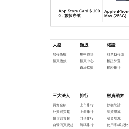
App Store Card $ 100
衛生
羅技G PRO X 2 SUPER
Apple iPhon
0 - 數位序號
Max (256G)
STRIKE 無線類比遊戲
滑鼠
大盤
類股
權證
加權指數
集中市場
股票找權證
櫃買指數
櫃買中心
權證篩選
市場指數
權證排行
三大法人
排行
融資融券
買賣金額
上市排行
餘額統計
外資買賣超
上櫃排行
融資增減
投信買賣超
財務排行
融券增減
自營商買賣超
籌碼排行
使用率/券資比