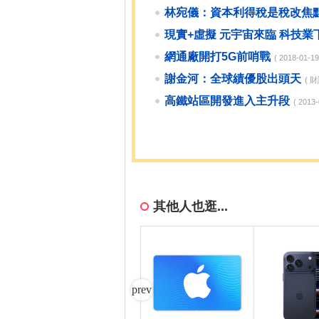
林宛儀：資本利得稅是稅改焦
現實+虛擬 元宇宙來臨 科技
網通廠開打5G前哨戰
( 2018-01-
謝金河：全球績優股出頭天
( 
高鐵站區開發進入主升段
( 201
其他人也逛...