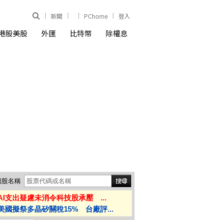
新聞
PChome
登入
港股美股
外匯
比特幣
除權息
個股名稱
AI支出疑慮未消令科技股承壓 ...
美國擬祭多晶矽關稅15% 台廠評...