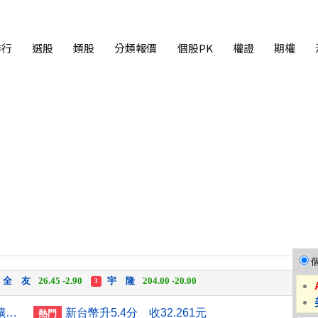
排行
選股
類股
分類報價
個股PK
權證
期權
富世達
1,760.00 +160.00
吉祥全
31.95 +2.90
3
全 友
26.45 -2.90
宇 隆
204.00 -20.00
3
富世達
1,760.00 +160.00
吉祥全
31.95 +2.90
3
全智科技加碼投資台灣60億 擴大半導體測試服務產能
新台幣升5.4分 收32.261元
熱門