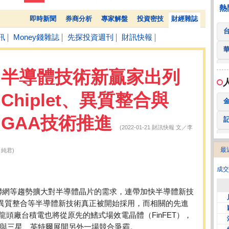
全 友
26.45 -2.90
熱
即時新聞
券商分析
專家解盤
投資密技
財經雜誌
訊
Money錢雜誌
先探投資週刊
財訊快報
│
│
│
│
半導體技術新贏家出列
Chiplet、異質整合與
GAA技術推進
(2022-01-21 財訊快報 文／李
最
純君)
2
成交
物聯網等趨勢擴大對半導體晶片的需求，連帶加快半導體新技
t）、異質整合等半導體新技術真正被開始採用，而相關的先進
頭廠台積電也將從原先的鰭式場效電晶體（FinFET），
，與三星、英特爾展開另外一場競合爭霸。