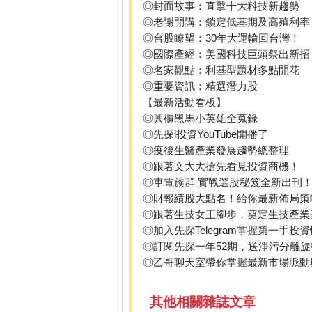
◎封面故事：直擊十大科技新趨勢
◎老謝開講：鎖定低基期及高殖利率
◎台股瞭望：30年大運輸回台灣！
◎國際產經：美國科技巨頭祭出新招
◎名家觀點：利基型題材多點開花
◎重要資訊：精選潛力股
【最新活動看板】
◎興櫃黑馬小英雄全蒐錄
◎先探i投資YouTube開播了
◎疫後生醫產業發展趨勢總整理
◎跟著文大大搶先看見投資商機！
◎車電族群 實戰選股秘笈全新出刊
◎財報績股大點名！給你最新佈局策
◎跟著生技女王腳步，奠定生技產業
◎加入先探Telegram掌握第一手投
◎訂閱先探一年52期，送淨污分離旋
◎乙哥聊天室帶你掌握最新市場脈動
其他相關雜誌文章