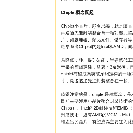
Chiplet概念竄起
Chiplet小晶片，顧名思義，就是
再透過先進封裝整合為一顆功能完整
片，如處理器、類比元件、儲存器等
最早喊出Chiplet的是Intel和AMD，而
為降低功耗、提升效能，半導體代工
圭臬的摩爾定律，當邁向3奈米後，
chiplet有望成為突破摩爾定律
寸，最後透過先進封裝整合在一起。
值得注意的是，chiplet是種概念，
目前主要運用小晶片整合封裝技術的大廠包含台積
Chips）、Intel的2D封裝技術EMIB（Embed
封裝技術，還有AMD的MCM（Multi
程產出的晶片，有望成為主要進入此