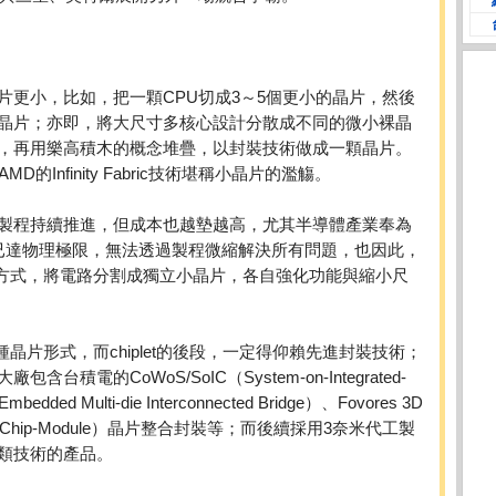
讓晶片更小，比如，把一顆CPU切成3～5個更小的晶片，然後
晶片；亦即，將大尺寸多核心設計分散成不同的微小裸晶
，再用樂高積木的概念堆疊，以封裝技術做成一顆晶片。
AMD的Infinity Fabric技術堪稱小晶片的濫觴。
製程持續推進，但成本也越墊越高，尤其半導體產業奉為
已達物理極限，無法透過製程微縮解決所有問題，也因此，
的一種方式，將電路分割成獨立小晶片，各自強化功能與縮小尺
是種晶片形式，而chiplet的後段，一定得仰賴先進封裝技術；
電的CoWoS/SoIC（System-on-Integrated-
ded Multi-die Interconnected Bridge）、Fovores 3D
-Chip-Module）晶片整合封裝等；而後續採用3奈米代工製
類技術的產品。