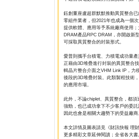
鈺創董座盧超群默默推動異質整合已經
零組件業者，但2021年也成為一個
提供軟體、應用等予系統廠商使用；
DRAM產品RPC DRAM，亦開啟新型
可採取異質整合的封裝形式。
愛普則攜手台積電、力積電成功量產
正藉由3D堆疊進行封裝的異質整合技
輯晶片整合介面之VHM Link I
後段的3D堆疊封裝。此類製程技術
的應用市場。
此外，不論chiplet、異質整合，
強勁，也已成功拿下不少客戶的委託設
因此也會是相關大趨勢下的受益廠商
本文詳情及圖表請見《財訊快報 理財年
更多精彩文章延伸閱讀；全省各大書