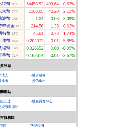
比特幣
64458.52
403.64
0.63%
BTC
以太幣
1908.69
40.20
2.15%
ETH
瑞波幣
1.04
-0.03
-3.09%
XRP
特幣現金
214.56
1.35
0.63%
BCH
萊特幣
45.61
0.78
1.74%
LTC
卡達幣
0.204072
0.01
5.85%
ADA
波場幣
0.326652
0.00
-0.09%
TRX
恆星幣
0.162614
-0.01
-3.57%
XLM
資訊息
大法人
‧
融資融券
資進出
‧
投信進出
關網站
灣證交所
‧
櫃臺買賣中心
開資訊觀測站
市服務區
問題
‧
功能說明