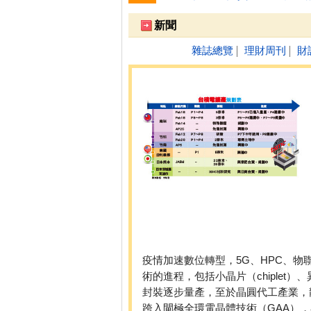
跌停排行：
永悅健康-創
25.25 -2.80
1
2
新聞
雜誌總覽
理財周刊
財
│
│
疫情加速數位轉型，5G、HPC、
術的進程，包括小晶片（chiple
封裝逐步量產，至於晶圓代工產業，龍
跨入閘極全環電晶體技術（GAA）