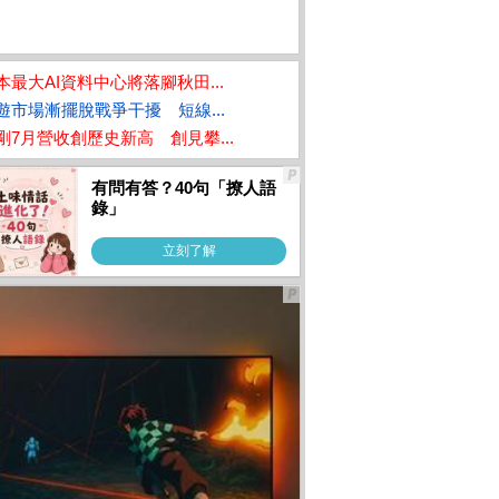
本最大AI資料中心將落腳秋田...
遊市場漸擺脫戰爭干擾 短線...
剛7月營收創歷史新高 創見攀...