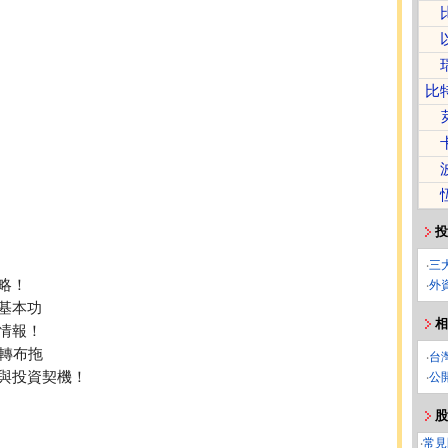
比
投
！
‧
三
略！
‧
外
基本功
相
資情報！
轉布拖
‧
台
與投資契機！
‧
公
股
‧
常見