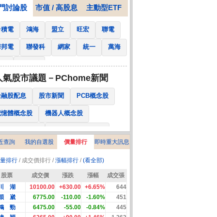
門討論股
市值 / 高股息
主動型ETF
台積電
鴻海
盟立
旺宏
聯電
華邦電
聯發科
網家
統一
萬海
南亞
國泰金
人氣股市議題－PChome新聞
金融股配息
股市新聞
PCB概念股
記憶體概念股
機器人概念股
低軌衛星概念股
CPO、BBU概念股
近查詢
我的自選股
價量排行
即時重大訊息
025金融股配息
AI眼鏡概念股
量排行
/ 成交價排行 /
漲幅排行
/
(看全部)
降息概念股
儲能概念股
甲骨文概念股
股票
成交價
漲跌
漲幅
成交張
股東會紀念品
川 湖
10100.00
+630.00
+6.65%
644
穎 崴
6775.00
-110.00
-1.60%
451
鴻 勁
6475.00
-55.00
-0.84%
445