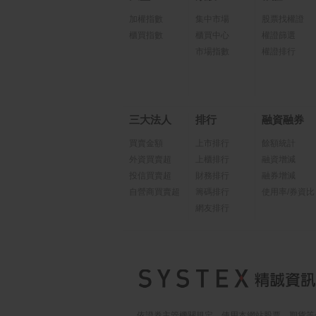
加權指數
集中市場
股票找權證
櫃買指數
櫃買中心
權證篩選
市場指數
權證排行
三大法人
排行
融資融券
買賣金額
上市排行
餘額統計
外資買賣超
上櫃排行
融資增減
投信買賣超
財務排行
融券增減
自營商買賣超
籌碼排行
使用率/券資比
網友排行
依證券主管機關規定，使用本網站股票、期貨等