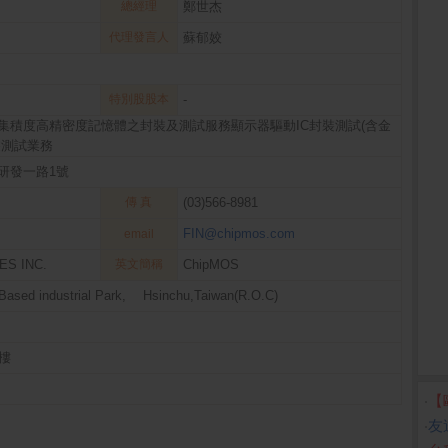
總經理
鄭世杰
代理發言人
蘇郁姣
特別股股本
-
集積度高精密度記憶體之封裝及測試服務顯示器驅動IC封裝測試(含金
裝測試業務
研發一路1號
傳 真
(03)566-8981
FIN@chipmos.com
email
ES INC.
英文簡稱
ChipMOS
Based industrial Park, Hsinchu,Taiwan(R.O.C)
樓
‧
【
‧
友達