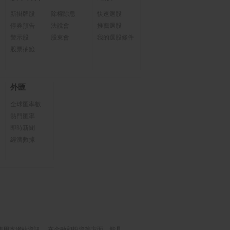
新掛牌股
除權除息
快速選股
停券預告
法說會
推薦選股
警示股
股東會
我的選股條件
股票抽籤
外匯
全球匯率數
熱門匯率
即時新聞
經濟數據
使用本網站資訊， 在金融和投資等方面，能具