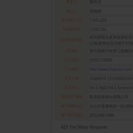
董事長
鄭世杰
發言人
黃國樑
資本額(仟元)
7,045,231
普通股股本
7,045,231
研究開發生產製造銷售高
經營業務內容
凸塊)業務混合訊號IC封
公司地址
新竹縣新竹科學工業園區
公司電話
(03)577-0055
公司網址
http://www.chipmos.com
英文全稱
ChipMOS TECHNOLOGI
英文地址
No.1 R&D Rd.1,Science-
股票過戶機構
凱基證券股份有限公司
過戶機構地址
台北市重慶南路一段2號5
過戶機構電話
(02)2389-2999