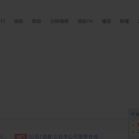
排行
選股
類股
分類報價
個股PK
權證
期權
藥華藥：AOP仲裁案第二階段判斷出爐 財務無重大影響
[公告] 德麥:公告本公司董事會補選第二屆永續發展委員會委員一席
熱門