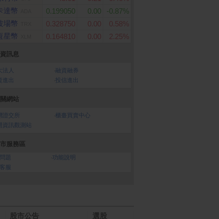
卡達幣
0.199050
0.00
-0.87%
ADA
波場幣
0.328750
0.00
0.58%
TRX
恆星幣
0.164810
0.00
2.25%
XLM
資訊息
大法人
‧
融資融券
資進出
‧
投信進出
關網站
灣證交所
‧
櫃臺買賣中心
開資訊觀測站
市服務區
問題
‧
功能說明
客服
股市公告
選股