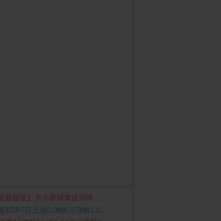
歐股盤後】美非農就業疲弱降...
ADR7日上漲0.08美元漲幅1.0...