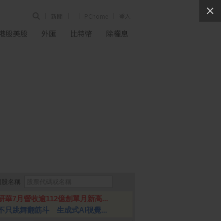
新聞
PChome
登入
港股美股
外匯
比特幣
除權息
個股名稱
研華7月營收逾112億創單月新高...
不只跳舞翻筋斗 生成式AI視覺...