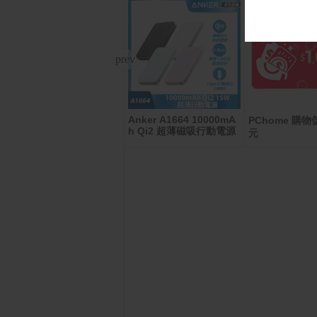
Anker A1664 10000mA
【享樂券】全家虛擬禮物
PChome 購物儲
h Qi2 超薄磁吸行動電源
卡50元
元