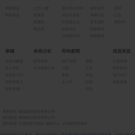
期貨商品
上市/上櫃
最近查詢個股
線型走勢
新聞
期貨價差
產業股
我的自選股
籌碼分析
公告
集團股
自選股設定
基本資料
個股PK
概念股
財報資訊
財務報表
自選股新聞
個股概況
專欄
券商分析
即時新聞
港股美股
箱波均解盤
研究報告
熱門新聞
國際
分類報價
名人理財
今日盤勢分析
台股
公告
即時新聞
股票超入門
產業
其他
熱門排行
理財我最大
未上市
財經
焦點股票
先探專欄
理財
系統合作: 精誠資訊股份有限公司
資訊提供: 精誠資訊股份有限公司
資料來源: 台灣證券交易所, 櫃買中心, 台灣期貨交易所
金融報價資訊之會員，務請詳細閱讀「
資訊用戶權益暨使用同意聲明書
」並建議會員