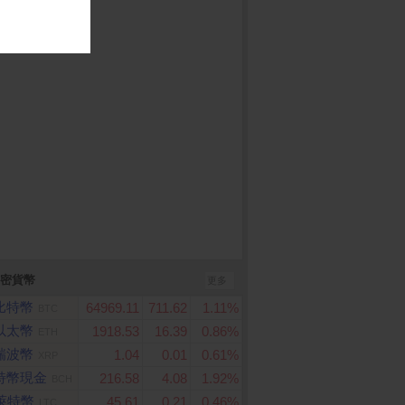
ag (2ND GENERATI
App Store Card $ 1000
DJI OSMO POCKET 
 4 PACK
- 數位序號
全能套裝
密貨幣
更多
比特幣
64969.11
711.62
1.11%
BTC
以太幣
1918.53
16.39
0.86%
ETH
瑞波幣
1.04
0.01
0.61%
XRP
特幣現金
216.58
4.08
1.92%
BCH
萊特幣
45.61
0.21
0.46%
LTC