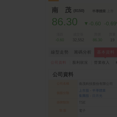
南 茂
(8150)
半導體業
上市
86.30
▼-0.60
-0.6
漲跌
成交張
買價
買量
-0.60
32,552
86.30
19
線型走勢
籌碼分析
基本資料
公司資料
股利狀況
營業收入
公司資料
公司名稱
南茂科技股份有限公司
上市股
-
半導體業
個股分類
集團股
-
日月光
掛牌類別
TSE
類 股
電子