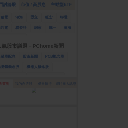
門討論股
市值 / 高股息
主動型ETF
台積電
鴻海
盟立
旺宏
聯電
華邦電
聯發科
網家
統一
萬海
南亞
國泰金
人氣股市議題－PChome新聞
金融股配息
股市新聞
PCB概念股
記憶體概念股
機器人概念股
低軌衛星概念股
CPO、BBU概念股
近查詢
我的自選股
價量排行
即時重大訊息
025金融股配息
AI眼鏡概念股
降息概念股
儲能概念股
甲骨文概念股
股東會紀念品