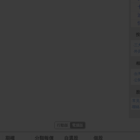
投
‧
三
‧
外
相
‧
台
‧
公
股
‧
常見
‧
聯絡
行動版
電腦版
期權
分類報價
自選股
個股