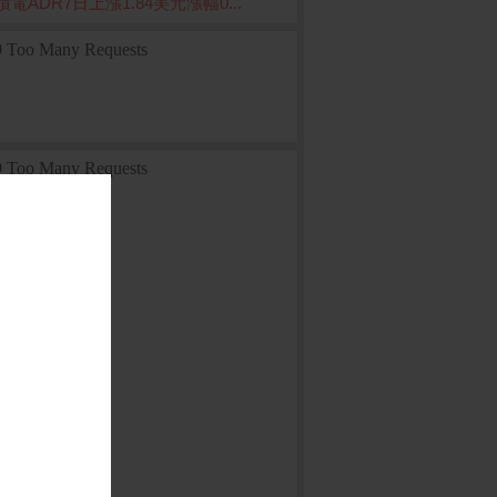
積電ADR7日上漲1.84美元漲幅0...