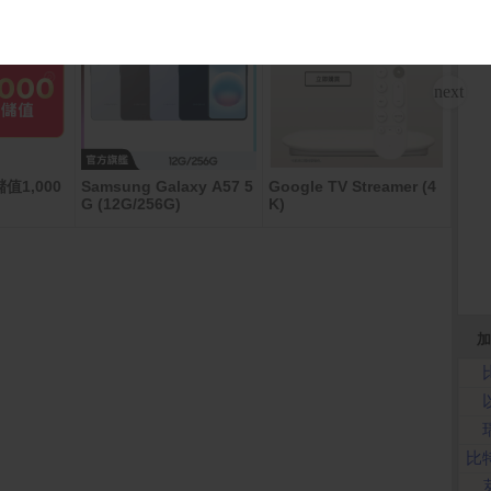
值1,000
Samsung Galaxy A57 5
Google TV Streamer (4
AirT
G (12G/256G)
K)
ON)
加
比