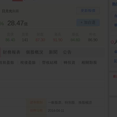
熱
更新報價
日月光
集團
28.47
+ 加自選
9%
億
賣價
賣量
開盤
最高
最低
昨收
86.40
141
87.30
91.90
84.60
86.90
財務報表
個股概況
新聞
公告
稅前盈餘
稅後盈餘
營收結構
轉投資
相關類股
最
2
證券類別
一般股票、特別股、換股權證
掛牌日期
2014-04-11