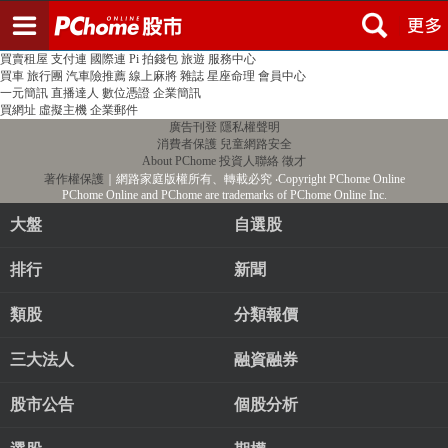
登入
註冊
PChome首頁
線上購物
24h購物
書店
露天拍賣
比比昂代購
新聞
/
氣象
股市
個人新聞台
廣告刊登
加入聯播網
全球購物
買賣租屋
支付連
國際連
Pi 拍錢包
旅遊
服務中心
買車
旅行團
汽車險推薦
線上麻將
雜誌
星座命理
會員中心
一元簡訊
直播達人
數位憑證
企業簡訊
買網址
虛擬主機
企業郵件
廣告刊登
隱私權聲明
消費者保護
兒童網路安全
About PChome
投資人聯絡
徵才
著作權保護
｜網路家庭版權所有、轉載必究
‧Copyright PChome Online
PChome Online and PChome are trademarks of PChome Online Inc.
大盤
自選股
排行
新聞
類股
分類報價
三大法人
融資融券
股市公告
個股分析