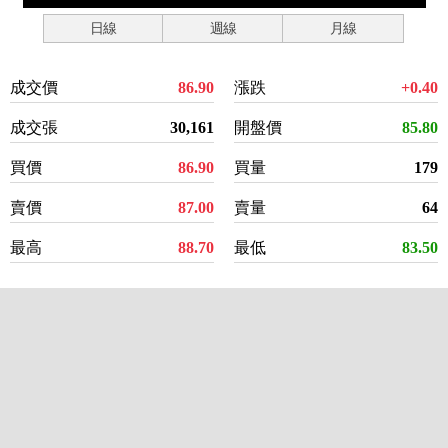
日線
週線
月線
成交價
86.90
漲跌
+0.40
成交張
30,161
開盤價
85.80
買價
86.90
買量
179
賣價
87.00
賣量
64
最高
88.70
最低
83.50