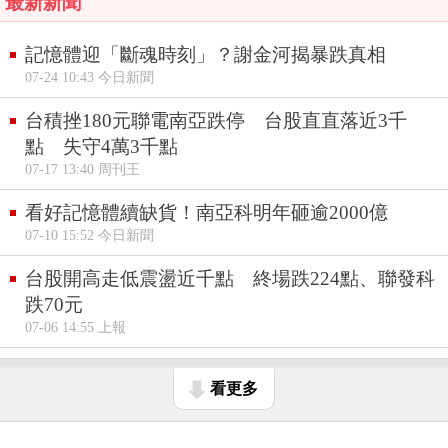
最新新聞
記憶體迎「斷魂時刻」？謝金河揭暴跌真相
07-24 10:43 今日新聞
台積挫180元聯電南亞跌停 台股直直落近3千
點 失守4萬3千點
07-17 13:40 周刊王
看好記憶體續缺貨！南亞科明年砸逾2000億
07-10 15:52 今日新聞
台股開高走低震盪近千點 終場跌224點、聯發科
跌70元
07-06 14:55 上報
看更多