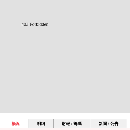
概況
明細
財報 / 籌碼
新聞 / 公告