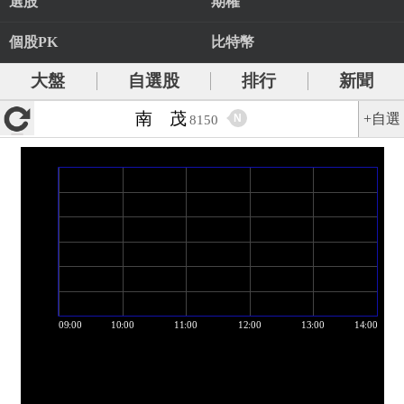
選股
期權
個股PK
比特幣
大盤
自選股
排行
新聞
南 茂
+自選
N
8150