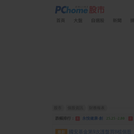
首頁
大盤
自選股
新聞
股市
個股資訊
財務報表
漲幅排行：
統 新
187.00 +17.00
1
2
跌幅排行：
永悅健康-創
25.25 -2.80
1
2
漲停排行：
統 新
187.00 +17.00
1
2
最新