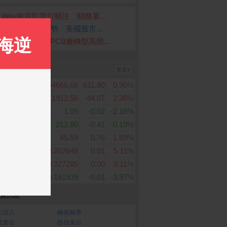
Z Way個資監管引關注 關務署...
資人關注中東局勢 美國股市...
I太空需求齊發 PCB廠轉型高階...
密貨幣
更多
比特幣
64666.68
611.80
0.96%
BTC
以太幣
1912.56
44.07
2.36%
ETH
瑞波幣
1.05
-0.02
-2.16%
XRP
特幣現金
212.80
-0.41
-0.19%
BCH
萊特幣
45.59
0.76
1.69%
LTC
卡達幣
0.202648
0.01
5.11%
ADA
波場幣
0.327285
0.00
0.11%
TRX
恆星幣
0.161939
-0.01
-3.97%
XLM
資訊息
大法人
‧
融資融券
資進出
‧
投信進出