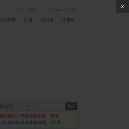
新聞
PChome
登入
港股美股
外匯
比特幣
除權息
個股名稱
融程電軍工車檢專案放量 半導...
行動網路降速演練將登場 8/7透...