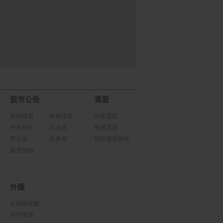
sung Galaxy S25+
【NWT 威技】14吋日本D
Razer Viper V4 PRO
/256G)
C變頻馬達節能電風扇 W
蝰超輕量無線電競滑
PF-14P7
股市公告
選股
新掛牌股
除權除息
快速選股
停券預告
法說會
推薦選股
警示股
股東會
我的選股條件
股票抽籤
外匯
全球匯率數
熱門匯率