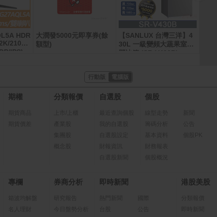
QL5A HDR
大潤發5000元即享券(餘
【SANLUX 台灣三洋】4
Sam
K/210H
(12G
額型)
30L 一級變頻大蔬果室雙
DP/IPS)
門冰箱 (SR-V430B)
行動版
電腦版
期權
分類報價
自選股
個股
期貨商品
上市/上櫃
最近查詢個股
線型走勢
新聞
期貨價差
產業股
我的自選股
籌碼分析
公告
集團股
自選股設定
基本資料
個股PK
概念股
財報資訊
財務報表
自選股新聞
個股概況
專欄
券商分析
即時新聞
港股美股
箱波均解盤
研究報告
熱門新聞
國際
分類報價
名人理財
今日盤勢分析
台股
公告
即時新聞