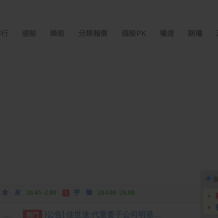
排行
選股
類股
分類報價
個股PK
權證
期權
富世達
1,760.00 +160.00
吉祥全
31.95 +2.90
3
全 友
26.45 -2.90
宇 隆
204.00 -20.00
3
富世達
1,760.00 +160.00
吉祥全
31.95 +2.90
3
國安基金第9次護盤買8檔個股 靠台積電賺77億最多
[公告] 佳世達:代重要子公司明基醫院集團股份有限公司BenQ BM Holding Cayman Corp.公告獨立董事異動
熱門