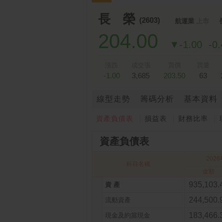
跌停排行：
永悅健康-創
25.25 -2.80
1
2
長 榮
(2603)
航運業
上市
204.00
▼-1.00
-0
漲跌
成交張
買價
買量
-1.00
3,685
203.50
63
線型走勢
籌碼分析
基本資料
資產負債表
損益表
財務比率
資產負債表
202
科目名稱
金額
935,103.
資 產
244,500.
流動資產
183,466.
現金及約當現金