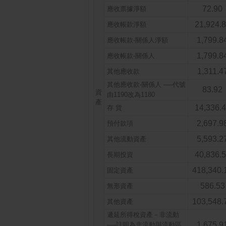
72.90
應收票據淨額
21,924.
應收帳款淨額
1,799.8
應收帳款-關係人淨額
1,799.8
應收帳款-關係人
1,311.4
其他應收款
其他應收款-關係人 ──代號
83.92
資
由1190改為1180
產
14,336.
存 貨
2,697.9
預付款項
5,593.2
其他流動資產
40,836.
長期投資
418,340.
固定資產
586.53
無形資產
103,548.
其他資產
遞延所得稅資產－非流動
1,675.9
──註明為非流動與流動區