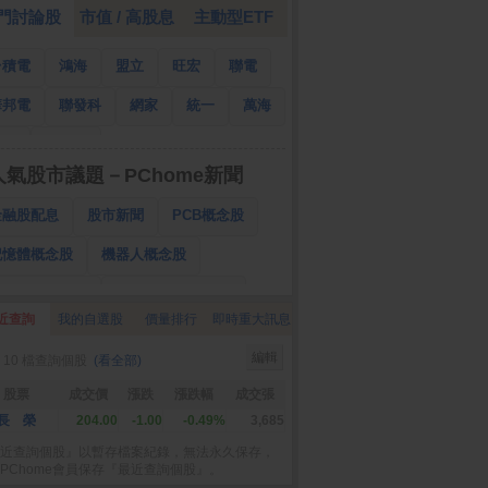
門討論股
市值 / 高股息
主動型ETF
台積電
鴻海
盟立
旺宏
聯電
華邦電
聯發科
網家
統一
萬海
南亞
國泰金
人氣股市議題－PChome新聞
金融股配息
股市新聞
PCB概念股
記憶體概念股
機器人概念股
低軌衛星概念股
CPO、BBU概念股
近查詢
我的自選股
價量排行
即時重大訊息
025金融股配息
AI眼鏡概念股
編輯
 10 檔查詢個股
(看全部)
降息概念股
儲能概念股
甲骨文概念股
股票
成交價
漲跌
漲跌幅
成交張
股東會紀念品
長 榮
204.00
-1.00
-0.49%
3,685
近查詢個股』以暫存檔案紀錄，無法永久保存，
PChome會員保存『最近查詢個股』。