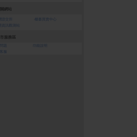
關網站
灣證交所
‧
櫃臺買賣中心
開資訊觀測站
市服務區
問題
‧
功能說明
客服