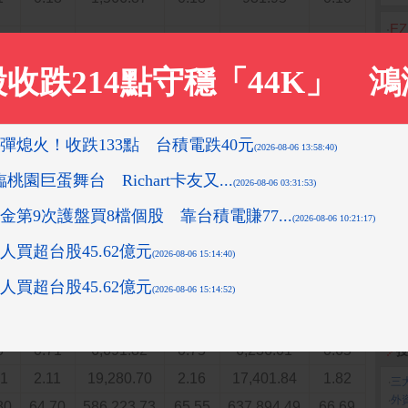
‧
E
61
35.30
308,108.45
34.45
318,600.27
33.31
‧
投
94
16.22
146,353.47
16.36
157,377.70
16.45
‧
A
-
-
-
0.05
-
-
2.31
-
加
33
5.34
44,106.37
4.93
50,066.84
5.23
9
0.20
1,697.87
0.19
1,334.59
0.14
93
3.59
32,858.27
3.67
34,726.67
3.63
比
20
1.32
9,993.12
1.12
11,383.13
1.19
06
1.46
11,904.39
1.33
8,557.87
0.89
63
7.75
54,439.93
6.09
40,234.86
4.21
63
7.75
54,439.93
6.09
40,234.86
4.21
3
0.71
6,691.82
0.75
6,236.01
0.65
投
41
2.11
19,280.70
2.16
17,401.84
1.82
‧
三
‧
外
80
64.70
586,223.73
65.55
637,894.49
66.69