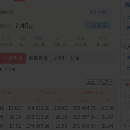
全 友
26.45 -2.90
熱
更新報價
長榮
集團
7.49
+ 加自選
.49%
億
賣價
賣量
開盤
最高
最低
昨收
204.00
96
204.00
205.50
202.00
205.00
財務報表
個股概況
新聞
公告
現金流量
最
2
6年第1季
2025年第4季
2025年第1季
最近
金額
金額
%
%
%
41
100.00
894,332.18
100.00
956,494.75
100.00
95
26.15
233,728.20
26.13
329,857.94
34.49
『最
登入
38
19.62
174,366.26
19.50
271,986.58
28.44