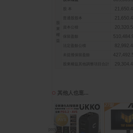
21,650.
股 本
21,650.
普通股股本
股
20,320.
資本公積
東
權
510,484.
保留盈餘
益
82,992.
法定盈餘公積
427,492.
未提撥保留盈餘
29,304.
股東權益其他調整項目合計
其他人也逛...