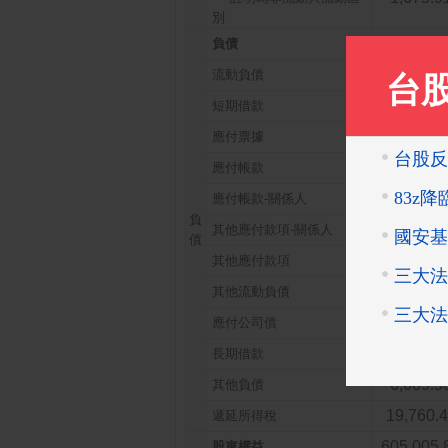
別
330,097.
負債
151,671.
流動負債
21.76
短期借款
485.39
應付票據
49,977.
應付帳款
1,878.9
應付帳款-關係人
負
33,540.
其他應付款項-關係人
債
12,383.
其他應付款項
13,633.
其他流動負債
72,484.
應付公司債
72,484.
長期借款
6,669.5
其他負債
19,760.
遞延所得稅
605,005.
股東權益