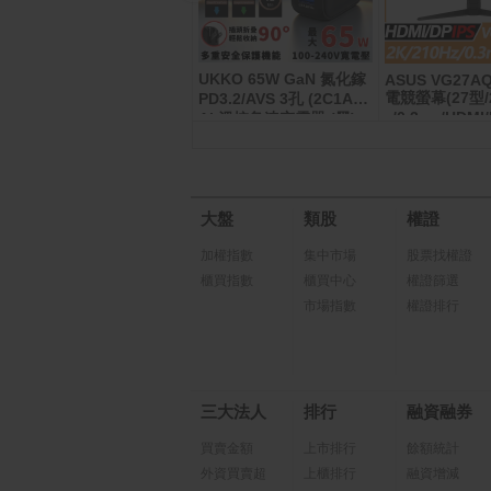
UKKO 65W GaN 氮化鎵
DJI OSMO POCKET 4
ASUS VG27A
基本套裝
電競螢幕(27型/2
PD3.2/AVS 3孔 (2C1A)
z/0.3ms/HDMI/
AI 溫控急速充電器 (黑)
大盤
類股
權證
加權指數
集中市場
股票找權證
櫃買指數
櫃買中心
權證篩選
市場指數
權證排行
三大法人
排行
融資融券
買賣金額
上市排行
餘額統計
外資買賣超
上櫃排行
融資增減