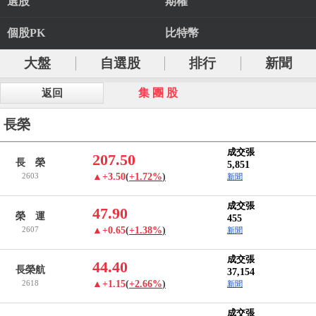
選股
期權
個股PK
比特幣
大盤
自選股
排行
新聞
集 團 股
返回
長榮
成交張
207.50
長 榮
5,851
2603
▲+3.50
(
+1.72%
)
新聞
成交張
47.90
榮 運
455
2607
▲+0.65
(
+1.38%
)
新聞
成交張
44.40
長榮航
37,154
2618
▲+1.15
(
+2.66%
)
新聞
成交張