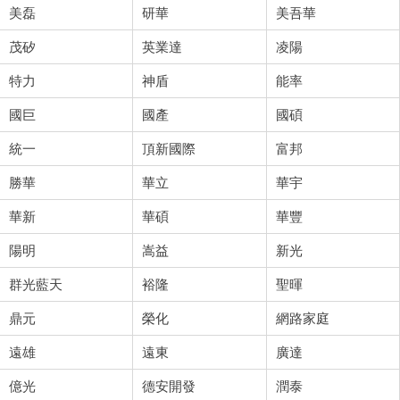
美磊
研華
美吾華
茂矽
英業達
凌陽
特力
神盾
能率
國巨
國產
國碩
統一
頂新國際
富邦
勝華
華立
華宇
華新
華碩
華豐
陽明
嵩益
新光
群光藍天
裕隆
聖暉
鼎元
榮化
網路家庭
遠雄
遠東
廣達
億光
德安開發
潤泰