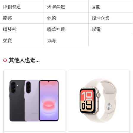
緯創資通
燁聯鋼鐵
霖園
龍邦
錸德
燦坤企業
聯發科
聯華神通
聯電
聲寶
鴻海
其他人也逛...