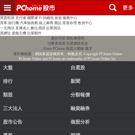
登入
註冊
PChome首頁
線上購物
24h購物
書店
露天拍賣
比比昂代購
新聞
/
氣象
股市
個人新聞台
廣告刊登
加入聯播網
全球購物
買賣租屋
支付連
國際連
Pi 拍錢包
旅遊
服務中心
買車
旅行團
汽車險推薦
線上麻將
雜誌
星座命理
會員中心
一元簡訊
直播達人
數位憑證
企業簡訊
買網址
虛擬主機
企業郵件
廣告刊登
隱私權聲明
消費者保護
兒童網路安全
About PChome
投資人聯絡
徵才
著作權保護
｜網路家庭版權所有、轉載必究
‧Copyright PChome Online
PChome Online and PChome are trademarks of PChome Online Inc.
大盤
自選股
排行
新聞
類股
分類報價
三大法人
融資融券
股市公告
個股分析