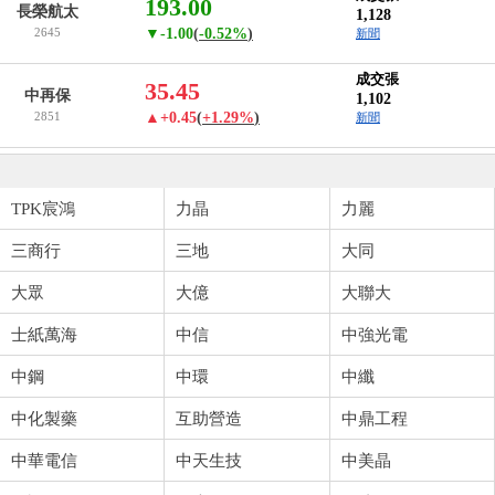
193.00
長榮航太
1,128
2645
▼-1.00
(
-0.52%
)
新聞
成交張
35.45
中再保
1,102
2851
▲+0.45
(
+1.29%
)
新聞
TPK宸鴻
力晶
力麗
三商行
三地
大同
大眾
大億
大聯大
士紙萬海
中信
中強光電
中鋼
中環
中纖
中化製藥
互助營造
中鼎工程
中華電信
中天生技
中美晶