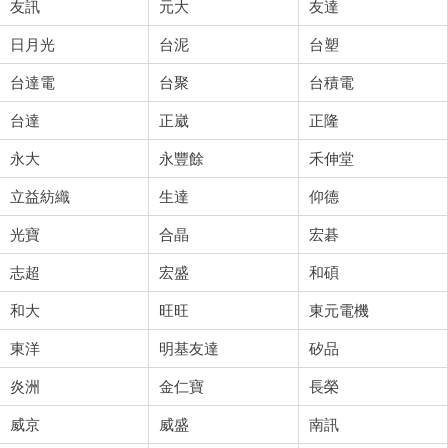
友訊
元大
友達
日月光
台泥
台塑
台達電
台聚
台積電
台達
正崴
正隆
永大
永豐餘
禾伸堂
立益紡織
生達
仰德
光寶
合晶
宏碁
志超
宏盛
和碩
和大
旺旺
東元電機
東洋
明基友達
矽品
炎洲
金仁寶
長榮
威京
威盛
南訊