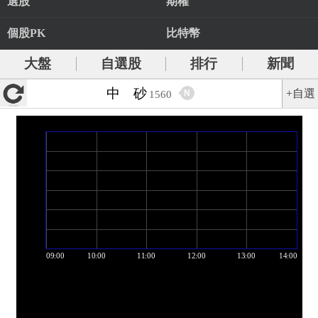
選股
期權
個股PK
比特幣
大盤
自選股
排行
新聞
中 砂
+自選
N
1560