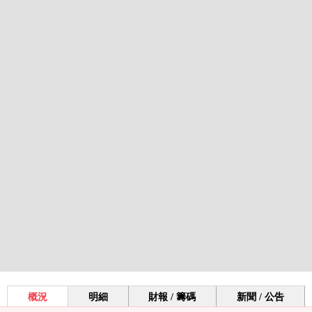
概況
明細
財報 / 籌碼
新聞 / 公告