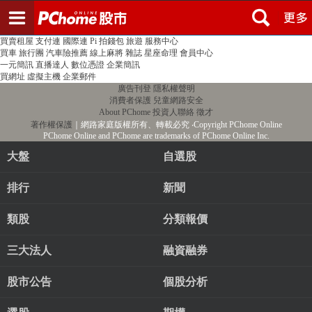
登入
註冊
PChome首頁
線上購物
24h購物
書店
露天拍賣
比比昂代購
新聞
/
氣象
股市
個人新聞台
廣告刊登
加入聯播網
全球購物
買賣租屋
支付連
國際連
Pi 拍錢包
旅遊
服務中心
買車
旅行團
汽車險推薦
線上麻將
雜誌
星座命理
會員中心
一元簡訊
直播達人
數位憑證
企業簡訊
買網址
虛擬主機
企業郵件
廣告刊登
隱私權聲明
消費者保護
兒童網路安全
About PChome
投資人聯絡
徵才
著作權保護
｜網路家庭版權所有、轉載必究
‧Copyright PChome Online
PChome Online and PChome are trademarks of PChome Online Inc.
大盤
自選股
排行
新聞
類股
分類報價
三大法人
融資融券
股市公告
個股分析